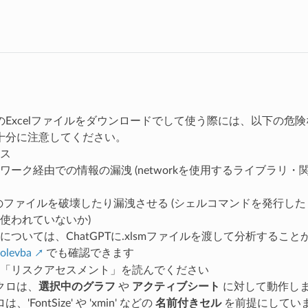
アクセス数：0
りのExcelファイルをダウンロードでして使う際には、以下の危
十分に注意してください。
ス
ワーク経由での情報の漏洩 (networkを使用するライブラリ
のファイルを破壊したり漏洩させる (シェルコマンドを発行し
使われていないか)
については、ChatGPTに.xlsmファイルを渡して分析するこ
olevba
でも確認できます
「リスクアセスメント」を読んでください
クロは、
選択中のグラフ
や
アクティブシート
に対して動作し
'FontSize' や 'xmin' などの
名前付きセル
を前提にしてい