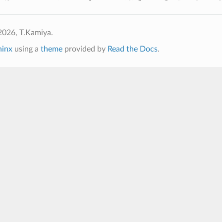
2026, T.Kamiya.
hinx
using a
theme
provided by
Read the Docs
.