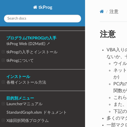
tkProg
注意
注意
プログラム(TKPROG)の入手
tkProg Web (D2MatE)
VBA入
tkProgの入手とインストール
ないか、
tkProgについて
ウイル
ネット
インストール
か)
各種インストール方法
PC内
関数が
これら
目的別メニュー
Launcherマニュアル
また、
下記の
StandardGraph.xlsm ドキュメント
多くのマ
X線回折関係プログラム
一部マクロは、