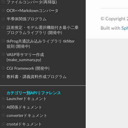
ファイルコンバータ(再帰版)
OCR=>Markdownコンバータ
© Copyright 
半導体関係プログラム
誤差推定・モデル選択機能付き最小二乗
Built with
Sp
プログラムライブラリ (開発中)
tkProg共通読み込みライブラリ tkfilter
規則 (開発中)
VASP等サマリー作成
(make_summary.py)
CGI Framework (開発中)
教科書・講義資料作成プログラム
カテゴリー別APIリファレンス
Launcherドキュメント
AI関係ドキュメント
converterドキュメント
crystalドキュメント