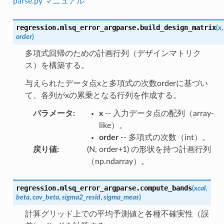
parse.py マニュアル
regression.mlsq_error_argparse.
build_design_matrix
(
x
,
order
)
多項式回帰のための計画行列（デザインマトリク
ス）を構築する。
与えられたデータ点xと多項式の次数orderに基づい
て、各列がxの累乗となる行列を作成する。
パラメータ
:
x
-- 入力データ点の配列（array-
like）。
order
-- 多項式の次数（int）。
戻り値
:
(N, order+1) の形状を持つ計画行列
（np.ndarray）。
regression.mlsq_error_argparse.
compute_bands
(
xcal
,
beta
,
cov_beta
,
sigma2_resid
,
sigma_meas
)
計算グリッド上での平均予測値と各種不確実性（誤