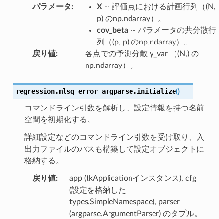
パラメータ
:
X
-- 評価点における計画行列（(N,
p) のnp.ndarray）。
cov_beta
-- パラメータの共分散行
列（(p, p) のnp.ndarray）。
戻り値
:
各点での予測分散 y_var （(N,) の
np.ndarray）。
regression.mlsq_error_argparse.
initialize
(
)
コマンドライン引数を解析し、設定情報を持つ名前
空間を初期化する。
詳細設定などのコマンドライン引数を受け取り、入
出力ファイルのパスも構築して設定オブジェクトに
格納する。
戻り値
:
app (tkApplicationインスタンス), cfg
(設定を格納した
types.SimpleNamespace), parser
(argparse.ArgumentParser) のタプル。