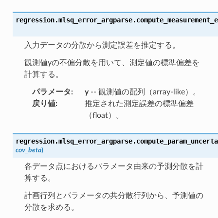
regression.mlsq_error_argparse.
compute_measurement_e
入力データの分散から測定誤差を推定する。
観測値yの不偏分散を用いて、測定値の標準偏差を
lsq_error_argparse.py
計算する。
パラメータ
:
y
-- 観測値の配列（array-like）。
戻り値
:
推定された測定誤差の標準偏差
（float）。
regression.mlsq_error_argparse.
compute_param_uncerta
cov_beta
)
各データ点におけるパラメータ由来の予測分散を計
算する。
計画行列とパラメータの共分散行列から、予測値の
分散を求める。