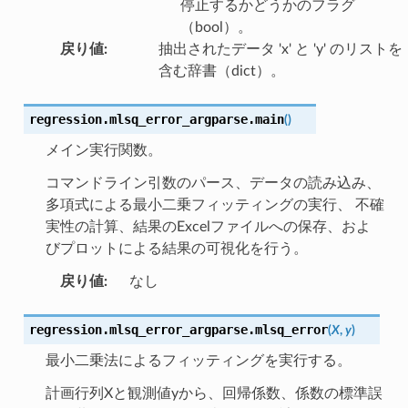
停止するかどうかのフラグ
（bool）。
戻り値
:
抽出されたデータ 'x' と 'y' のリストを
含む辞書（dict）。
regression.mlsq_error_argparse.
main
(
)
メイン実行関数。
コマンドライン引数のパース、データの読み込み、
多項式による最小二乗フィッティングの実行、 不確
実性の計算、結果のExcelファイルへの保存、およ
びプロットによる結果の可視化を行う。
戻り値
:
なし
regression.mlsq_error_argparse.
mlsq_error
(
X
,
y
)
最小二乗法によるフィッティングを実行する。
計画行列Xと観測値yから、回帰係数、係数の標準誤