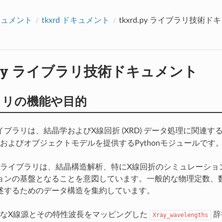
アクセス数：0
ドキュメント
tkxrd ドキュメント
tkxrd.py ライブラリ技術
d.py ライブラリ技術ドキュメント
ラリの機能や目的
イブラリは、結晶学およびX線回折 (XRD) データ処理に関連
およびオブジェクトモデルを提供するPythonモジュールです
このライブラリは、結晶構造解析、特にX線回折のシミュレーシ
ョンの基盤となることを意図しています。一般的な物理定数、
述するためのデータ構造を集約しています。
なX線源とその特性波長をマッピングした
辞
Xray_wavelengths