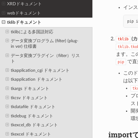
XRDドキュメント
インス
webドキュメント
pip
i
tklibドキュメント
tklibによる多国語対応
(
tklib
データ変換プログラム (filter) (plug-
in ver) 仕様書
tklib.tko
ます。こ
データ変換プラグイン（filter）リス
ト
で直
pip
tkapplication_cgi ドキュメント
この
tkapplication ドキュメント
は以下
tkargs ドキュメント
tk
プ
tkcsv ドキュメント
ス
tkdatafile ドキュメント
開
tkdebug ドキュメント
環
tkexcel_db ドキュメント
impo
tkexcel ドキュメント