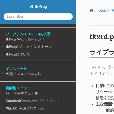
tkProg
tklib
tkxr
プログラム(TKPROG)の入手
tkProg Web (D2MatE)
tkProgの入手とインストール
ライブ
tkProgについて
ラ
tkxrd.py
インストール
ティリティ、
各種インストール方法
目的
: 
目的別メニュー
リケーシ
Launcherマニュアル
構造を記
StandardGraph.xlsm ドキュメント
主な機能
:
X線回折関係プログラム
一般的