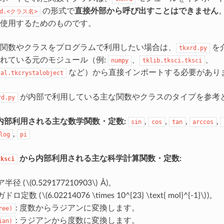
の形式で
直接外部から呼び出すことはできません
rd.<クラス名>
使用するためのものです。
関数やクラスをプログラムで利用したい場合は、
を
tkxrd.py
れている元のモジュール（例:
、
、
numpy
tklib.tksci.tksci
など）から直接インポートする必要があり
tal.tkcrystalobject
が内部で利用している主な関数やクラスのタイプを参考
rd.py
から内部利用される主な数学関数・定数:
,
,
,
,
sin
cos
tan
arccos
,
log
pi
から内部利用される主な科学計算関数・定数:
tksci
ア半径 (
\(0.529177210903\)
Å)。
ボガドロ定数 (
\(6.02214076 \times 10^{23} \text{ mol}^{-1}\)
)。
: 度数からラジアンに変換します。
ree)
: ラジアンから度数に変換します。
ian)