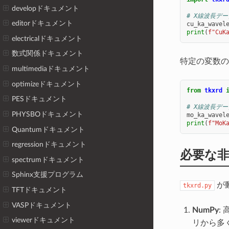
developドキュメント
# X線波長デ
editorドキュメント
cu_ka_wavel
print
(
f
"CuK
electricalドキュメント
数式関係ドキュメント
特定の変数の
multimediaドキュメント
optimizeドキュメント
from
tkxrd
PESドキュメント
# X線波長デ
PHYSBOドキュメント
mo_ka_wavel
print
(
f
"MoK
Quantumドキュメント
regressionドキュメント
必要な
spectrumドキュメント
Sphinx支援プログラム
が
tkxrd.py
TFTドキュメント
VASPドキュメント
NumPy
:
viewerドキュメント
リから多