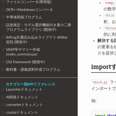
ファイルコンバータ(再帰版)
numpy
の数学
OCR=>Markdownコンバータ
tklib
半導体関係プログラム
析、お
誤差推定・モデル選択機能付き最小二乗
tkCrys
プログラムライブラリ (開発中)
的に利
tkProg共通読み込みライブラリ tkfilter
解決する
規則 (開発中)
の要素を
VASP等サマリー作成
スを提供
(make_summary.py)
CGI Framework (開発中)
impor
教科書・講義資料作成プログラム
ライ
tkxrd.py
カテゴリー別APIリファレンス
インポートで
Launcherドキュメント
AI関係ドキュメント
例:
converterドキュメント
crystalドキュメント
import
tkxr