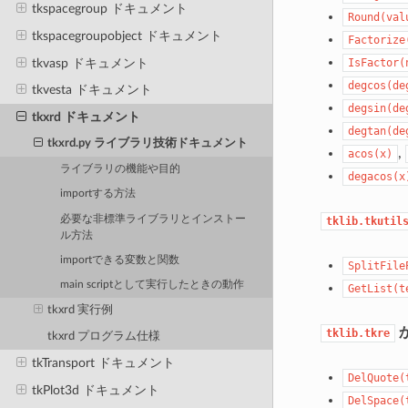
tkspacegroup ドキュメント
Round(val
tkspacegroupobject ドキュメント
Factorize
tkvasp ドキュメント
IsFactor(
degcos(de
tkvesta ドキュメント
degsin(de
tkxrd ドキュメント
degtan(de
tkxrd.py ライブラリ技術ドキュメント
,
acos(x)
ライブラリの機能や目的
degacos(x
importする方法
必要な非標準ライブラリとインストー
tklib.tkutil
ル方法
importできる変数と関数
SplitFile
main scriptとして実行したときの動作
GetList(t
tkxrd 実行例
tklib.tkre
tkxrd プログラム仕様
tkTransport ドキュメント
DelQuote(
tkPlot3d ドキュメント
DelSpace(