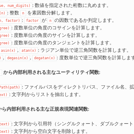
: 数値を指定された桁数に丸めます。
ue,
num_digits)
: 整数
を素因数分解します。
(n)
n
:
が
の因数であるか判定します。
n,
factor)
factor
n
: 度数単位の角度のコサインを計算します。
gree)
: 度数単位の角度のサインを計算します。
gree)
: 度数単位の角度のタンジェントを計算します。
gree)
,
: ラジアン単位で逆三角関数を計算します。
asin(x)
atan(x)
,
,
: 度数単位で逆三角関数を計算しま
)
degasin(x)
degatan(x)
から内部利用される主なユーティリティ関数:
s
: ファイルパスをディレクトリパス、ファイル名、
Path(path)
: 文字列からリストを抽出します。
ext)
から内部利用される主な正規表現関連関数:
: 文字列から引用符（シングルクォート、ダブルクォー
text)
: 文字列から空白文字を削除します。
text)