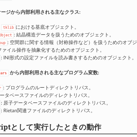
ージから内部利用される主なクラス:
:
における基底オブジェクト。
tklib
: 結晶構造データを扱うためのオブジェクト。
Object
: 空間群に関する情報（対称操作など）を扱うためのオブ
oup
 ファイル操作を抽象化するためのオブジェクト。
: INI形式の設定ファイルを読み書きするためのオブジェクト。
から内部利用される主なプログラム変数:
vars
: プログラムのルートディレクトリパス。
r
 データベースファイルのディレクトリパス。
: 原子データベースファイルのディレクトリパス。
: Rietan関連ファイルのディレクトリパス。
scriptとして実行したときの動作