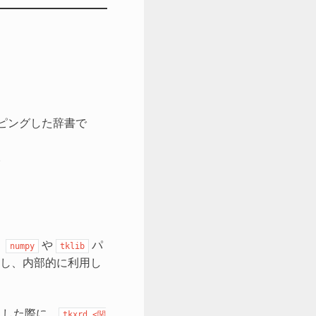
。
ッピングした辞書で
。
、
や
パ
numpy
tklib
し、内部的に利用し
トした際に、
tkxrd.<関