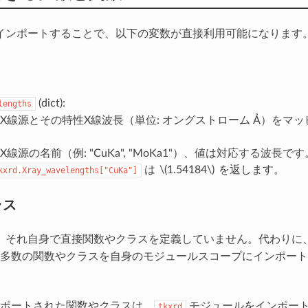
インポートすることで、以下の変数が直接利用可能になります
(dict):
lengths
X線源とその特性X線波長（単位: オングストローム Å）をマ
X線源の名前（例: "CuKa", "MoKa1"）、値は対応する波長です
は
\(1.54184\)
を返します。
kxrd.Xray_wavelengths["CuKa"]
ラス
、それ自身で直接関数やクラスを定義していません。代わりに
多数の関数やクラスを自身のモジュールスコープにインポート
ポートされた関数やクラスは、
モジュールをインポー
tkxrd