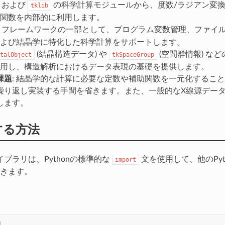
および
の科学計算モジュールから、度数/ラジアン変
tklib
関数を内部的に利用します。
フレームワークの一部として、プログラム変数管理、ファイル操
よび結晶学に特化した科学計算をサポートします。
(結晶構造データ) や
(空間群情報) な
talObject
tkSpaceGroup
用し、構造解析におけるデータ表現の基礎を提供します。
課題
: 結晶学的な計算に必要な定数や補助関数を一元化するこ
繰り返し実装する手間を省きます。また、一般的なX線源デー
します。
tする方法
ブラリは、Pythonの標準的な
文を使用して、他のPyt
import
きます。
d