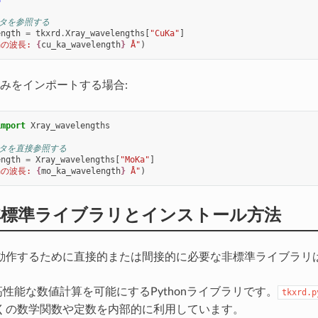
ータを参照する
ength
=
tkxrd
.
Xray_wavelengths
[
"CuKa"
]
aの波長: 
{
cu_ka_wavelength
}
 Å"
)
みをインポートする場合:
import
Xray_wavelengths
ータを直接参照する
ength
=
Xray_wavelengths
[
"MoKa"
]
aの波長: 
{
mo_ka_wavelength
}
 Å"
)
非標準ライブラリとインストール方法
動作するために直接的または間接的に必要な非標準ライブラリ
 高性能な数値計算を可能にするPythonライブラリです。
tkxrd.p
くの数学関数や定数を内部的に利用しています。