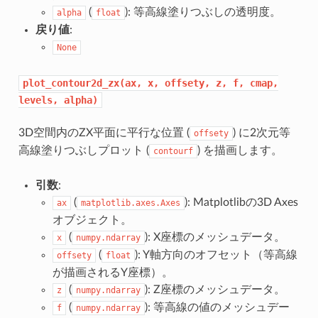
(
): 等高線塗りつぶしの透明度。
alpha
float
戻り値
:
None
plot_contour2d_zx(ax,
x,
offsety,
z,
f,
cmap,
levels,
alpha)
3D空間内のZX平面に平行な位置 (
) に2次元等
offsety
高線塗りつぶしプロット (
) を描画します。
contourf
引数
:
(
): Matplotlibの3D Axes
ax
matplotlib.axes.Axes
オブジェクト。
(
): X座標のメッシュデータ。
x
numpy.ndarray
(
): Y軸方向のオフセット（等高線
offsety
float
が描画されるY座標）。
(
): Z座標のメッシュデータ。
z
numpy.ndarray
(
): 等高線の値のメッシュデー
f
numpy.ndarray