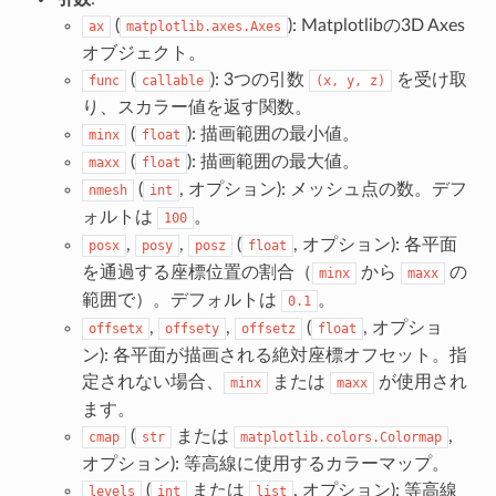
(
): Matplotlibの3D Axes
ax
matplotlib.axes.Axes
オブジェクト。
(
): 3つの引数
を受け取
func
callable
(x,
y,
z)
り、スカラー値を返す関数。
(
): 描画範囲の最小値。
minx
float
(
): 描画範囲の最大値。
maxx
float
(
, オプション): メッシュ点の数。デフ
nmesh
int
ォルトは
。
100
,
,
(
, オプション): 各平面
posx
posy
posz
float
を通過する座標位置の割合（
から
の
minx
maxx
範囲で）。デフォルトは
。
0.1
,
,
(
, オプショ
offsetx
offsety
offsetz
float
ン): 各平面が描画される絶対座標オフセット。指
定されない場合、
または
が使用され
minx
maxx
ます。
(
または
,
cmap
str
matplotlib.colors.Colormap
オプション): 等高線に使用するカラーマップ。
(
または
, オプション): 等高線
levels
int
list