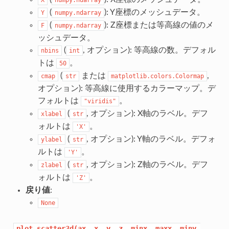
(
): Y座標のメッシュデータ。
Y
numpy.ndarray
(
): Z座標または等高線の値のメ
F
numpy.ndarray
ッシュデータ。
(
, オプション): 等高線の数。デフォル
nbins
int
トは
。
50
(
または
,
cmap
str
matplotlib.colors.Colormap
オプション): 等高線に使用するカラーマップ。デ
フォルトは
。
"viridis"
(
, オプション): X軸のラベル。デフ
xlabel
str
ォルトは
。
'X'
(
, オプション): Y軸のラベル。デフォ
ylabel
str
ルトは
。
'Y'
(
, オプション): Z軸のラベル。デフ
zlabel
str
ォルトは
。
'Z'
戻り値
:
None
plot_scatter3d(ax,
x,
y,
z,
minx,
maxx,
miny,