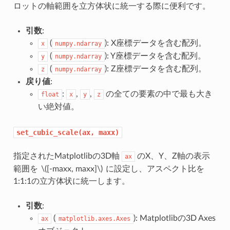
ロットの軸範囲を立方体状に統一する際に便利です。
引数
:
(
): X座標データを含む配列。
x
numpy.ndarray
(
): Y座標データを含む配列。
y
numpy.ndarray
(
): Z座標データを含む配列。
z
numpy.ndarray
戻り値
:
:
,
,
の全ての要素の中で最も大き
float
x
y
z
い絶対値。
set_cubic_scale(ax,
maxx)
指定されたMatplotlibの3D軸
のX、Y、Z軸の表示
ax
範囲を
\([-maxx, maxx]\)
に設定し、アスペクト比を
1:1:1の立方体状に統一します。
引数
:
(
): Matplotlibの3D Axes
ax
matplotlib.axes.Axes