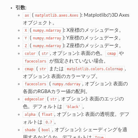
引数
:
(
): Matplotlibの3D Axes
ax
matplotlib.axes.Axes
オブジェクト。
(
): X座標のメッシュデータ。
X
numpy.ndarray
(
): Y座標のメッシュデータ。
Y
numpy.ndarray
(
): Z座標のメッシュデータ。
Z
numpy.ndarray
(
, オプション): 表面の色。
や
color
str
cmap
が指定されていない場合。
facecolors
(
または
,
cmap
str
matplotlib.colors.Colormap
オプション): 表面のカラーマップ。
(
, オプション): 表面の
facecolors
numpy.ndarray
各面のRGBAカラー値の配列。
(
, オプション): 表面のエッジの
edgecolor
str
色。デフォルトは
。
'black'
(
, オプション): 表面の透明度。デフ
alpha
float
ォルトは
。
0.7
(
, オプション): シェーディングを適
shade
bool
用するかどうか。デフォルトは
。
True