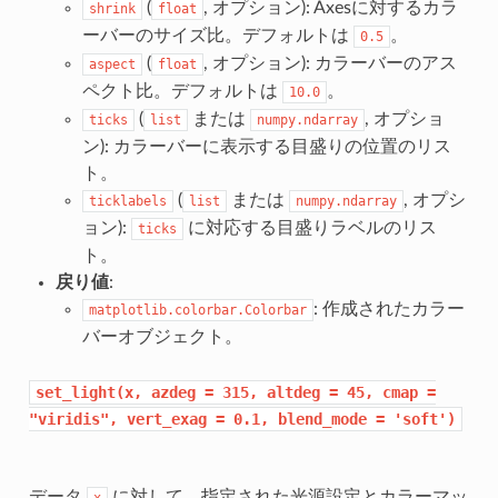
(
, オプション): Axesに対するカラ
shrink
float
ーバーのサイズ比。デフォルトは
。
0.5
(
, オプション): カラーバーのアス
aspect
float
ペクト比。デフォルトは
。
10.0
(
または
, オプショ
ticks
list
numpy.ndarray
ン): カラーバーに表示する目盛りの位置のリス
ト。
(
または
, オプシ
ticklabels
list
numpy.ndarray
ョン):
に対応する目盛りラベルのリス
ticks
ト。
戻り値
:
: 作成されたカラー
matplotlib.colorbar.Colorbar
バーオブジェクト。
set_light(x,
azdeg
=
315,
altdeg
=
45,
cmap
=
"viridis",
vert_exag
=
0.1,
blend_mode
=
'soft')
データ
に対して、指定された光源設定とカラーマッ
x