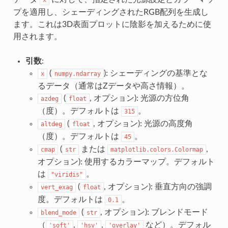
プを適用し、シェーディングされたRGB配列を生成し
ます。これは3D表面プロットに陰影を加えるために使
用されます。
引数
:
(
): シェーディングの基準とな
x
numpy.ndarray
るデータ（通常はZデータや高さ情報）。
(
, オプション): 光源の方位角
azdeg
float
（度）。デフォルトは
。
315
(
, オプション): 光源の高度角
altdeg
float
（度）。デフォルトは
。
45
(
または
,
cmap
str
matplotlib.colors.Colormap
オプション): 使用するカラーマップ。デフォルト
は
。
"viridis"
(
, オプション): 垂直方向の強調
vert_exag
float
度。デフォルトは
。
0.1
(
, オプション): ブレンドモード
blend_mode
str
（
,
,
など）。デフォル
'soft'
'hsv'
'overlay'