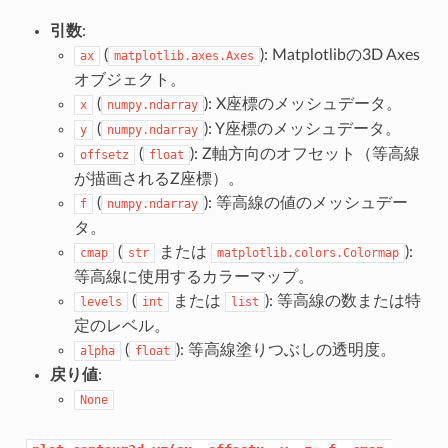
引数
:
(
): Matplotlibの3D Axes
ax
matplotlib.axes.Axes
オブジェクト。
(
): X座標のメッシュデータ。
x
numpy.ndarray
(
): Y座標のメッシュデータ。
y
numpy.ndarray
(
): Z軸方向のオフセット（等高線
offsetz
float
が描画されるZ座標）。
(
): 等高線の値のメッシュデー
f
numpy.ndarray
タ。
(
または
):
cmap
str
matplotlib.colors.Colormap
等高線に使用するカラーマップ。
(
または
): 等高線の数または特
levels
int
list
定のレベル。
(
): 等高線塗りつぶしの透明度。
alpha
float
戻り値
:
None