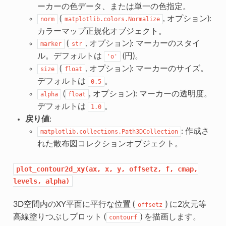
ーカーの色データ、または単一の色指定。
(
, オプション):
norm
matplotlib.colors.Normalize
カラーマップ正規化オブジェクト。
(
, オプション): マーカーのスタイ
marker
str
ル。デフォルトは
(円)。
'o'
(
, オプション): マーカーのサイズ。
size
float
デフォルトは
。
0.5
(
, オプション): マーカーの透明度。
alpha
float
デフォルトは
。
1.0
戻り値
:
: 作成さ
matplotlib.collections.Path3DCollection
れた散布図コレクションオブジェクト。
plot_contour2d_xy(ax,
x,
y,
offsetz,
f,
cmap,
levels,
alpha)
3D空間内のXY平面に平行な位置 (
) に2次元等
offsetz
高線塗りつぶしプロット (
) を描画します。
contourf