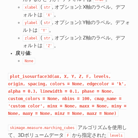
(
, オプション): X軸のラベル。デフ
xlabel
str
ォルトは
。
'X'
(
, オプション): Y軸のラベル。デフォ
ylabel
str
ルトは
。
'Y'
(
, オプション): Z軸のラベル。デフ
zlabel
str
ォルトは
。
'Z'
戻り値
:
None
plot_isosurface3d(ax,
X,
Y,
Z,
F,
levels,
origin,
spacing,
colors
=
None,
edgecolor
=
'k',
alpha
=
0.3,
linewidth
=
0.1,
phase
=
None,
custom_colors
=
None,
nbins
=
100,
cmap_name
=
'custom
color',
minx
=
None,
maxx
=
None,
miny
=
None,
maxy
=
None,
minz
=
None,
maxz
=
None)
アルゴリズムを使用し
skimage.measure.marching_cubes
て、3Dボリュームデータ
から指定された
F
levels