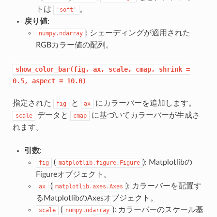
トは
。
'soft'
戻り値
:
: シェーディングが適用された
numpy.ndarray
RGBカラー値の配列。
show_color_bar(fig,
ax,
scale,
cmap,
shrink
=
0.5,
aspect
=
10.0)
指定された
と
にカラーバーを追加します。
fig
ax
データと
に基づいてカラーバーが生成さ
scale
cmap
れます。
引数
:
(
): Matplotlibの
fig
matplotlib.figure.Figure
Figureオブジェクト。
(
): カラーバーを配置す
ax
matplotlib.axes.Axes
るMatplotlibのAxesオブジェクト。
(
): カラーバーのスケール基
scale
numpy.ndarray