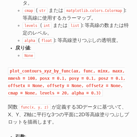
タ。
(
または
):
cmap
str
matplotlib.colors.Colormap
等高線に使用するカラーマップ。
(
または
): 等高線の数または特
levels
int
list
定のレベル。
(
): 等高線塗りつぶしの透明度。
alpha
float
戻り値
:
None
plot_contours_xyz_by_func(ax,
func,
minx,
maxx,
nmesh
=
100,
posx
=
0.1,
posy
=
0.1,
posz
=
0.1,
offsetx
=
None,
offsety
=
None,
offsetz
=
None,
cmap
=
None,
levels
=
20,
alpha
=
0.3)
関数
が定義する3Dデータに基づいて、
func(x,
y,
z)
X、Y、Z軸に平行な3つの平面に2D等高線塗りつぶしプ
ロットを描画します。
引数
: