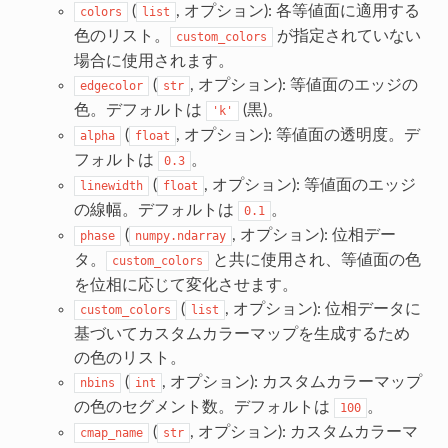
(
, オプション): 各等値面に適用する
colors
list
色のリスト。
が指定されていない
custom_colors
場合に使用されます。
(
, オプション): 等値面のエッジの
edgecolor
str
色。デフォルトは
(黒)。
'k'
(
, オプション): 等値面の透明度。デ
alpha
float
フォルトは
。
0.3
(
, オプション): 等値面のエッジ
linewidth
float
の線幅。デフォルトは
。
0.1
(
, オプション): 位相デー
phase
numpy.ndarray
タ。
と共に使用され、等値面の色
custom_colors
を位相に応じて変化させます。
(
, オプション): 位相データに
custom_colors
list
基づいてカスタムカラーマップを生成するため
の色のリスト。
(
, オプション): カスタムカラーマップ
nbins
int
の色のセグメント数。デフォルトは
。
100
(
, オプション): カスタムカラーマ
cmap_name
str