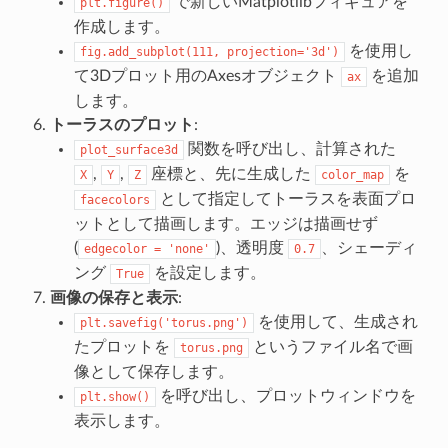
で新しいMatplotlibフィギュアを
plt.figure()
作成します。
を使用し
fig.add_subplot(111,
projection='3d')
て3Dプロット用のAxesオブジェクト
を追加
ax
します。
トーラスのプロット
:
関数を呼び出し、計算された
plot_surface3d
,
,
座標と、先に生成した
を
X
Y
Z
color_map
として指定してトーラスを表面プロ
facecolors
ットとして描画します。エッジは描画せず
(
)、透明度
、シェーディ
edgecolor
=
'none'
0.7
ング
を設定します。
True
画像の保存と表示
:
を使用して、生成され
plt.savefig('torus.png')
たプロットを
というファイル名で画
torus.png
像として保存します。
を呼び出し、プロットウィンドウを
plt.show()
表示します。