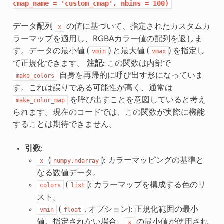
cmap_name
=
'custom_cmap',
nbins
=
100)
データ配列
の値に基づいて、指定されたカスタムカ
x
ラーマップを適用し、RGBAカラー値の配列を返しま
す。データの最小値 (
) と最大値 (
) を指定し
vmin
vmax
て正規化できます。
注記:
この関数は内部で
自身を再帰的に呼び出す形になっていま
make_colors
す。これは誤りである可能性が高く、通常は
を呼び出すことを意図していると考え
make_color_map
られます。現在のコードでは、この関数が実際に機能
することは期待できません。
引数
:
(
): カラーマッピングの基準と
x
numpy.ndarray
なる数値データ。
(
): カラーマップを構成する色のリ
colors
list
スト。
(
, オプション): 正規化範囲の最小
vmin
float
値。指定されない場合、
の最小値が使用され
x