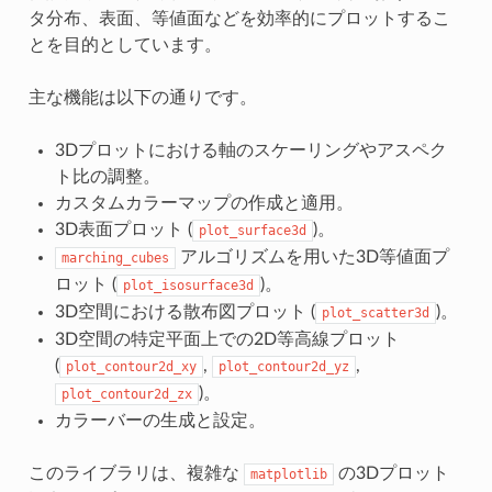
タ分布、表面、等値面などを効率的にプロットするこ
とを目的としています。
主な機能は以下の通りです。
3Dプロットにおける軸のスケーリングやアスペク
ト比の調整。
カスタムカラーマップの作成と適用。
3D表面プロット (
)。
plot_surface3d
アルゴリズムを用いた3D等値面プ
marching_cubes
ロット (
)。
plot_isosurface3d
3D空間における散布図プロット (
)。
plot_scatter3d
3D空間の特定平面上での2D等高線プロット
(
,
,
plot_contour2d_xy
plot_contour2d_yz
)。
plot_contour2d_zx
カラーバーの生成と設定。
このライブラリは、複雑な
の3Dプロット
matplotlib