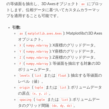
の等値面を抽出し、3D Axesオブジェクト
にプロッ
ax
トします。位相データに基づいてカスタムカラーマッ
プを適用することも可能です。
引数
:
(
): Matplotlibの3D Axes
ax
matplotlib.axes.Axes
オブジェクト。
(
): X座標のグリッドデータ。
X
numpy.ndarray
(
): Y座標のグリッドデータ。
Y
numpy.ndarray
(
): Z座標のグリッドデータ。
Z
numpy.ndarray
(
): 等値面を抽出する対象の3D
F
numpy.ndarray
ボリュームデータ。
(
または
): 抽出する等値面の
levels
list
float
レベル（値）。
(
または
): ボリュームデータ
origin
tuple
list
の原点
。
(x,
y,
z)
(
または
): ボリュームデー
spacing
tuple
list
タのグリッド間隔
。
(dx,
dy,
dz)