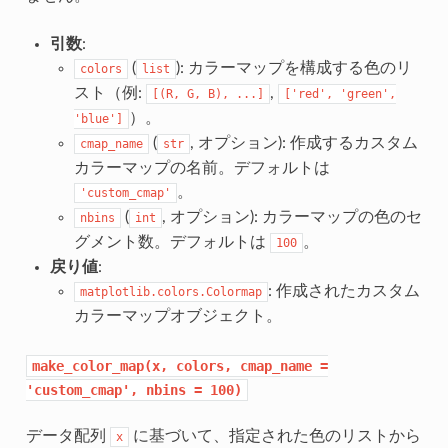
引数
:
(
): カラーマップを構成する色のリ
colors
list
スト（例:
,
[(R,
G,
B),
...]
['red',
'green',
）。
'blue']
(
, オプション): 作成するカスタム
cmap_name
str
カラーマップの名前。デフォルトは
。
'custom_cmap'
(
, オプション): カラーマップの色のセ
nbins
int
グメント数。デフォルトは
。
100
戻り値
:
: 作成されたカスタム
matplotlib.colors.Colormap
カラーマップオブジェクト。
make_color_map(x,
colors,
cmap_name
=
'custom_cmap',
nbins
=
100)
データ配列
に基づいて、指定された色のリストから
x