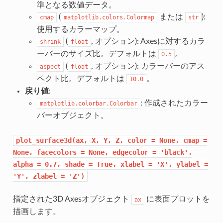
準となる数値データ。
(
または
):
cmap
matplotlib.colors.Colormap
str
使用するカラーマップ。
(
, オプション): Axesに対するカラ
shrink
float
ーバーのサイズ比。デフォルトは
。
0.5
(
, オプション): カラーバーのアス
aspect
float
ペクト比。デフォルトは
。
10.0
戻り値
:
: 作成されたカラー
matplotlib.colorbar.Colorbar
バーオブジェクト。
plot_surface3d(ax,
X,
Y,
Z,
color
=
None,
cmap
=
None,
facecolors
=
None,
edgecolor
=
'black',
alpha
=
0.7,
shade
=
True,
xlabel
=
'X',
ylabel
=
'Y',
zlabel
=
'Z')
指定された3D Axesオブジェクト
に表面プロットを
ax
描画します。