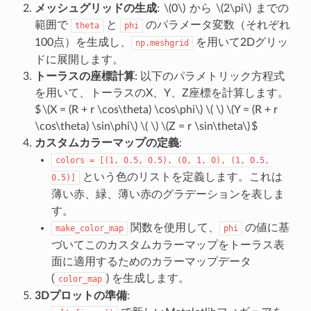
メッシュグリッドの生成
:
\(0\)
から
\(2\pi\)
までの
範囲で
と
のパラメータ変数（それぞれ
theta
phi
100点）を生成し、
を用いて2Dグリッ
np.meshgrid
ドに展開します。
トーラスの座標計算
: 以下のパラメトリック方程式
を用いて、トーラスのX、Y、Z座標を計算します。
$
\(X = (R + r \cos\theta) \cos\phi\)
\( \)
\(Y = (R + r
\cos\theta) \sin\phi\)
\( \)
\(Z = r \sin\theta\)
$
カスタムカラーマップの定義
:
colors
=
[(1,
0.5,
0.5),
(0,
1,
0),
(1,
0.5,
という色のリストを定義します。これは
0.5)]
薄い赤、緑、薄い赤のグラデーションを表しま
す。
関数を使用して、
の値に基
make_color_map
phi
づいてこのカスタムカラーマップをトーラス表
面に適用するためのカラーマップデータ
(
) を生成します。
color_map
3Dプロットの準備
: