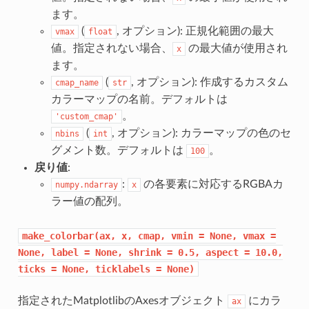
ます。
(
, オプション): 正規化範囲の最大
vmax
float
値。指定されない場合、
の最大値が使用され
x
ます。
(
, オプション): 作成するカスタム
cmap_name
str
カラーマップの名前。デフォルトは
。
'custom_cmap'
(
, オプション): カラーマップの色のセ
nbins
int
グメント数。デフォルトは
。
100
戻り値
:
:
の各要素に対応するRGBAカ
numpy.ndarray
x
ラー値の配列。
make_colorbar(ax,
x,
cmap,
vmin
=
None,
vmax
=
None,
label
=
None,
shrink
=
0.5,
aspect
=
10.0,
ticks
=
None,
ticklabels
=
None)
指定されたMatplotlibのAxesオブジェクト
にカラ
ax