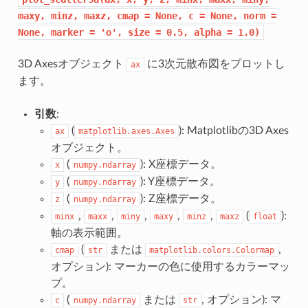
maxy,
minz,
maxz,
cmap
=
None,
c
=
None,
norm
=
None,
marker
=
'o',
size
=
0.5,
alpha
=
1.0)
3D Axesオブジェクト
に3次元散布図をプロットし
ax
ます。
引数
:
(
): Matplotlibの3D Axes
ax
matplotlib.axes.Axes
オブジェクト。
(
): X座標データ。
x
numpy.ndarray
(
): Y座標データ。
y
numpy.ndarray
(
): Z座標データ。
z
numpy.ndarray
,
,
,
,
,
(
):
minx
maxx
miny
maxy
minz
maxz
float
軸の表示範囲。
(
または
,
cmap
str
matplotlib.colors.Colormap
オプション): マーカーの色に使用するカラーマッ
プ。
(
または
, オプション): マ
c
numpy.ndarray
str