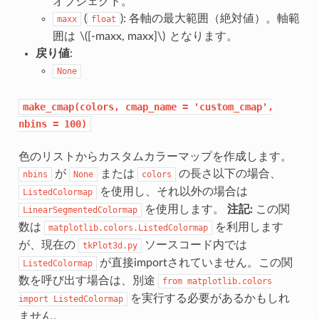
オブジェクト。
(
): 各軸の最大範囲（絶対値）。軸範
maxx
float
囲は
\([-maxx, maxx]\)
となります。
戻り値
:
None
make_cmap(colors,
cmap_name
=
'custom_cmap',
nbins
=
100)
色のリストからカスタムカラーマップを作成します。
が
または
の長さ以下の場合、
nbins
None
colors
を使用し、それ以外の場合は
ListedColormap
を使用します。
注記:
この関
LinearSegmentedColormap
数は
を利用します
matplotlib.colors.ListedColormap
が、現在の
ソースコード内では
tkPlot3d.py
が直接importされていません。この関
ListedColormap
数を呼び出す場合は、別途
from
matplotlib.colors
を実行する必要があるかもしれ
import
ListedColormap
ません。