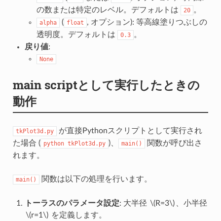
の数または特定のレベル。デフォルトは
。
20
(
, オプション): 等高線塗りつぶしの
alpha
float
透明度。デフォルトは
。
0.3
戻り値
:
None
main scriptとして実行したときの
動作
が直接Pythonスクリプトとして実行され
tkPlot3d.py
た場合 (
)、
関数が呼び出さ
python
tkPlot3d.py
main()
れます。
関数は以下の処理を行います。
main()
トーラスのパラメータ設定
: 大半径
\(R=3\)
、小半径
\(r=1\)
を定義します。