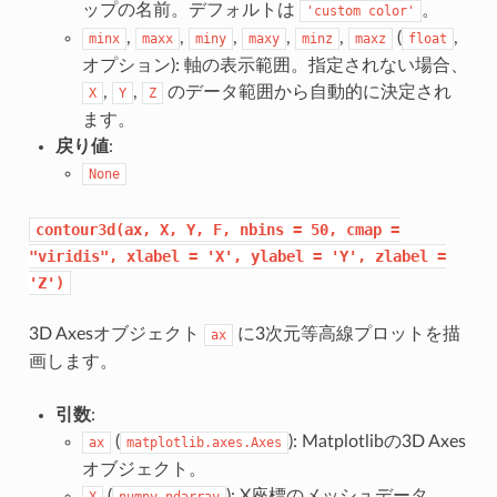
ップの名前。デフォルトは
。
'custom
color'
,
,
,
,
,
(
,
minx
maxx
miny
maxy
minz
maxz
float
オプション): 軸の表示範囲。指定されない場合、
,
,
のデータ範囲から自動的に決定され
X
Y
Z
ます。
戻り値
:
None
contour3d(ax,
X,
Y,
F,
nbins
=
50,
cmap
=
"viridis",
xlabel
=
'X',
ylabel
=
'Y',
zlabel
=
'Z')
3D Axesオブジェクト
に3次元等高線プロットを描
ax
画します。
引数
:
(
): Matplotlibの3D Axes
ax
matplotlib.axes.Axes
オブジェクト。
(
): X座標のメッシュデータ。
X
numpy.ndarray