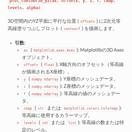
plot_contour2d_yz(ax,
offsetx,
y,
z,
f,
cmap,
levels,
alpha)
3D空間内のYZ平面に平行な位置 (
) に2次元等
offsetx
高線塗りつぶしプロット (
) を描画します。
contourf
引数
:
(
): Matplotlibの3D Axes
ax
matplotlib.axes.Axes
オブジェクト。
(
): X軸方向のオフセット（等高線
offsetx
float
が描画されるX座標）。
(
): Y座標のメッシュデータ。
y
numpy.ndarray
(
): Z座標のメッシュデータ。
z
numpy.ndarray
(
): 等高線の値のメッシュデー
f
numpy.ndarray
タ。
(
または
):
cmap
str
matplotlib.colors.Colormap
等高線に使用するカラーマップ。
(
または
): 等高線の数または特
levels
int
list
定のレベル。