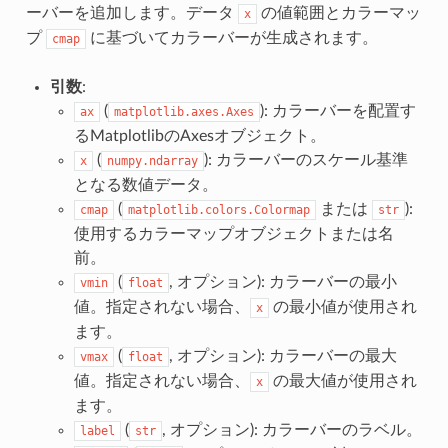
ーバーを追加します。データ
の値範囲とカラーマッ
x
プ
に基づいてカラーバーが生成されます。
cmap
引数
:
(
): カラーバーを配置す
ax
matplotlib.axes.Axes
るMatplotlibのAxesオブジェクト。
(
): カラーバーのスケール基準
x
numpy.ndarray
となる数値データ。
(
または
):
cmap
matplotlib.colors.Colormap
str
使用するカラーマップオブジェクトまたは名
前。
(
, オプション): カラーバーの最小
vmin
float
値。指定されない場合、
の最小値が使用され
x
ます。
(
, オプション): カラーバーの最大
vmax
float
値。指定されない場合、
の最大値が使用され
x
ます。
(
, オプション): カラーバーのラベル。
label
str