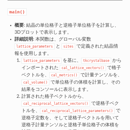
main()
概要
: 結晶の単位格子と逆格子単位格子を計算し、
3Dプロットで表示します。
詳細説明
: 本関数は、グローバル変数
と
で定義された結晶情
lattice_parameters
sites
報を使用します。
を基に、
から
lattice_parameters
tkcrystalbase
インポートされた
で格子
cal_lattice_vectors()
ベクトルを、
で計量テンソルを、
cal_metrics()
で単位格子の体積を計算し、その
cal_volume()
結果をコンソールに表示します。
計算された格子ベクトルから、
で逆格子ベク
cal_reciprocal_lattice_vectors()
トルを、
で
cal_reciprocal_lattice_parameters()
逆格子定数を、そして逆格子ベクトルを用いて
逆格子計量テンソルと逆格子単位格子の体積を