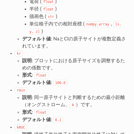
電荷 (
)
float
半径 (
)
float
描画色 (
)
str
単位格子内での相対座標 (
,
numpy.array
[x,
)
y,
z]
デフォルト値
: NaとClの原子サイトが複数定義さ
れています。
kr
説明
: プロットにおける原子サイズを調整するた
めの係数です。
形式
:
float
デフォルト値
:
100.0
rmin
説明
: 同一原子サイトと判断するための最小距離
（オングストローム、
）です。
A
形式
:
float
デフォルト値
:
0.1
kRUC