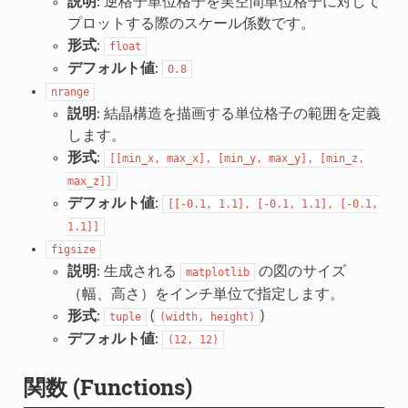
説明
: 逆格子単位格子を実空間単位格子に対して
プロットする際のスケール係数です。
形式
:
float
デフォルト値
:
0.8
nrange
説明
: 結晶構造を描画する単位格子の範囲を定義
します。
形式
:
[[min_x,
max_x],
[min_y,
max_y],
[min_z,
max_z]]
デフォルト値
:
[[-0.1,
1.1],
[-0.1,
1.1],
[-0.1,
1.1]]
figsize
説明
: 生成される
の図のサイズ
matplotlib
（幅、高さ）をインチ単位で指定します。
形式
:
(
)
tuple
(width,
height)
デフォルト値
:
(12,
12)
関数 (Functions)