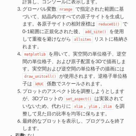
計算し、コンソールに表示します。
グローバル変数
で指定された範囲に基
nrange
づいて、結晶内のすべての原子サイトを生成し
ます。各原子サイトの相対座標は
で
reduce01()
0-1範囲に正規化された後、
を使用
add_site()
して重複を避けながら
リストに格納さ
allsites
れます。
を用いて、実空間の単位格子、逆空
matplotlib
間の単位格子、および原子配置を3Dで描画しま
す。実空間および逆空間の単位格子の描画には
が使用されます。逆格子単位格
draw_unitcell()
子は
係数でスケールされます。
kRUC
プロットのアスペクト比を調整しようとします
が、3Dプロットの
は実装されて
set_aspect()
いないため、代わりに
,
,
を調
xlim
ylim
zlim
整して見た目の比率を均等に保ちます。
最終的なプロットを表示し、プログラムを終了
します。
引数
: なし