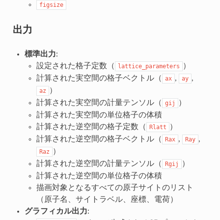
figsize
出力
標準出力
:
設定された格子定数（
）
lattice_parameters
計算された実空間の格子ベクトル（
,
,
ax
ay
）
az
計算された実空間の計量テンソル（
）
gij
計算された実空間の単位格子の体積
計算された逆空間の格子定数（
）
Rlatt
計算された逆空間の格子ベクトル（
,
,
Rax
Ray
）
Raz
計算された逆空間の計量テンソル（
）
Rgij
計算された逆空間の単位格子の体積
描画対象となるすべての原子サイトのリスト
（原子名、サイトラベル、座標、電荷）
グラフィカル出力
: