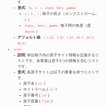
す。
形式
:
[a,
b,
c,
alpha,
beta,
gamma]
,
,
: 格子の長さ（オングストローム、
a
b
c
）
A
,
,
: 格子間の角度（度、
alpha
beta
gamma
）
degree
デフォルト値
:
[
5.62,
5.62,
5.62,
60.0,
60.0,
60.0]
sites
説明
: 単位格子内の原子サイト情報を定義するリ
ストです。各要素は原子1つの情報を含むリスト
です。
形式
: 各原子サイトは以下の要素を持つリストで
す。
原子名 (
)
str
サイトラベル (
)
str
原子番号 (
)
int
原子質量 (
)
float