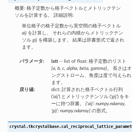
概要: 格子定数から格子ベクトルとメトリックテン
ソルを計算する。 詳細説明:
単位格子の格子定数から実空間の格子ベクトル
aij
を計算し、 それらの内積からメトリックテン
ソル
gij
を構築します。 結果は辞書形式で返され
ます。
パラメータ
:
latt
-- list of float: 格子定数のリスト
[a, b, c, alpha, beta, gamma]
。 長さはオ
ングストローム、角度は度で与えられ
ます。
戻り値
:
dict: 計算された格子ベクトル行列
(
'aij'
) とメトリックテンソル (
'gij'
) をキ
ーに持つ辞書。
{'aij': numpy.ndarray,
'gij': numpy.ndarray}
の形式。
crystal.tkcrystalbase.
cal_reciprocal_lattice_paramet