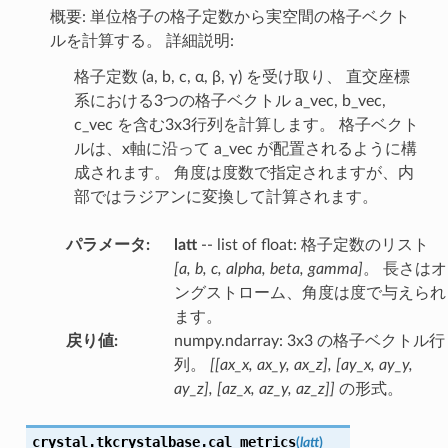
概要: 単位格子の格子定数から実空間の格子ベクト
ルを計算する。 詳細説明:
格子定数 (a, b, c, α, β, γ) を受け取り、 直交座標
系における3つの格子ベクトル a_vec, b_vec,
c_vec を含む3x3行列を計算します。 格子ベクト
ルは、x軸に沿って a_vec が配置されるように構
成されます。 角度は度数で指定されますが、内
部ではラジアンに変換して計算されます。
パラメータ
:
latt
-- list of float: 格子定数のリスト
[a, b, c, alpha, beta, gamma]
。 長さはオ
ングストローム、角度は度で与えられ
ます。
戻り値
:
numpy.ndarray: 3x3 の格子ベクトル行
列。
[[ax_x, ax_y, ax_z], [ay_x, ay_y,
ay_z], [az_x, az_y, az_z]]
の形式。
crystal.tkcrystalbase.
cal_metrics
(
latt
)