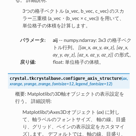
る。 詳細説明:
3つの格子ベクトル (a_vec, b_vec, c_vec) のスカ
ラー三重積 (a_vec・(b_vec × c_vec)) を用いて、
単位格子の体積を計算します。
パラメータ
:
aij
-- numpy.ndarray: 3x3 の格子ベク
トル行列。
[[ax_x, ax_y, ax_z], [ay_x,
ay_y, ay_z], [az_x, az_y, az_z]]
の形式。
戻り値
:
float: 単位格子の体積。
crystal.tkcrystalbase.
configure_axis_structure
(
ax
,
xrange
,
yrange
,
zrange
,
fontsize
=
12
,
legend_fontsize
=
12
)
概要: Matplotlibの3D軸オブジェクトの表示設定を
行う。 詳細説明:
MatplotlibのAxes3Dオブジェクト (
ax
) に対し
て、軸ラベルのフォントサイズ、 軸の線、目盛
り、グリッド、ペインの表示設定をカスタマイ
ズします。 デフォルトでは、軸の線、目盛り、