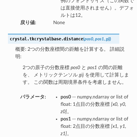
例のフォントサイズ（この関数で
は直接使用されません）。デフォ
ルトは12。
戻り値
:
None
crystal.tkcrystalbase.
distance
(
pos0
,
pos1
,
gij
)
概要: 2つの分数座標間の距離を計算する。 詳細説
明:
2つの原子の分数座標
pos0
と
pos1
の間の距離
を、 メトリックテンソル
gij
を使用して計算しま
す。 この関数は周期境界条件を考慮しません。
パラメータ
:
pos0
-- numpy.ndarray or list of
float: 1点目の分数座標
[x0, y0,
z0]
。
pos1
-- numpy.ndarray or list of
float: 2点目の分数座標
[x1, y1,
z1]
。