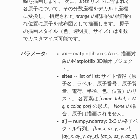
線を描画します。 次に、
sites
リストに含まれる
各原子について、その分数座標をデカルト座標
に変換し、 指定された
nrange
の範囲内の周期的
な位置に原子を散布図として描画します。 原子
の描画スタイル（色、透明度、サイズ）は引数
でカスタマイズ可能です。
パラメータ
:
ax
-- matplotlib.axes.Axes: 描画対
象のMatplotlib 3D軸オブジェク
ト。
sites
-- list of list: サイト情報（原
子名、ラベル、原子番号、原子質
量、電荷、半径、色、位置）のリ
スト。 各要素は
[name, label, z, M,
q, r, color, pos]
の形式。
None
の場
合、原子は描画されません。
aij
-- numpy.ndarray: 3x3 の格子ベ
クトル行列。
[[ax_x, ax_y, ax_z],
[ay_x, ay_y, ay_z], [az_x, az_y, az_z]]