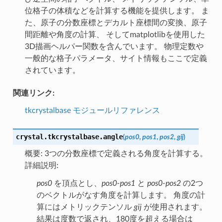
位格子の体積などを計算する機能を提供します。 ま
た、原子の分数座標とデカルト座標間の変換、原子
間距離や角度の計算、 そしてmatplotlibを使用した
3D描画ヘルパー関数を含んでいます。 物理定数や
一般的な格子パラメータ、サイト情報もここで定義
されています。
関連リンク:
tkcrystalbase モジュールリファレンス
crystal.tkcrystalbase.
angle
(
pos0
,
pos1
,
pos2
,
gij
)
概要: 3つの分数座標で定義される角度を計算する。
詳細説明:
pos0
を頂点とし、
pos0-pos1
と
pos0-pos2
の2つ
のベクトルがなす角度を計算します。 角度の計
算にはメトリックテンソル
gij
が使用されます。
結果は度数で返され、180度を超える場合は