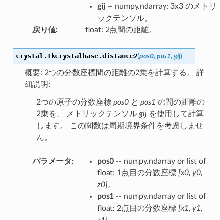
gij
-- numpy.ndarray: 3x3 のメトリ
ックテンソル。
戻り値
:
float: 2点間の距離。
crystal.tkcrystalbase.
distance2
(
pos0
,
pos1
,
gij
)
概要: 2つの分数座標間の距離の2乗を計算する。 詳
細説明:
2つの原子の分数座標
pos0
と
pos1
の間の距離の
2乗を、 メトリックテンソル
gij
を使用して計算
します。 この関数は周期境界条件を考慮しませ
ん。
パラメータ
:
pos0
-- numpy.ndarray or list of
float: 1点目の分数座標
[x0, y0,
z0]
。
pos1
-- numpy.ndarray or list of
float: 2点目の分数座標
[x1, y1,
z1]
。