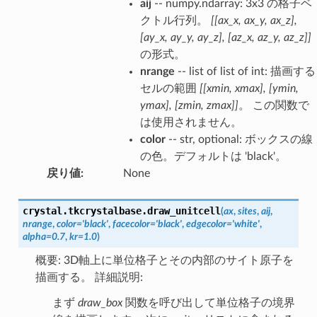
aij
-- numpy.ndarray: 3x3 の格子ベ
クトル行列。
[[ax_x, ax_y, ax_z],
[ay_x, ay_y, ay_z], [az_x, az_y, az_z]]
の形式。
nrange
-- list of list of int: 描画する
セルの範囲
[[xmin, xmax], [ymin,
ymax], [zmin, zmax]]
。 この関数で
は使用されません。
color
-- str, optional: ボックスの線
の色。デフォルトは 'black'。
戻り値
:
None
crystal.tkcrystalbase.
draw_unitcell
(
ax
,
sites
,
aij
,
nrange
,
color
=
'black'
,
facecolor
=
'black'
,
edgecolor
=
'white'
,
alpha
=
0.7
,
kr
=
1.0
)
概要: 3D軸上に単位格子とその内部のサイト原子を
描画する。 詳細説明:
まず
draw_box
関数を呼び出して単位格子の境界