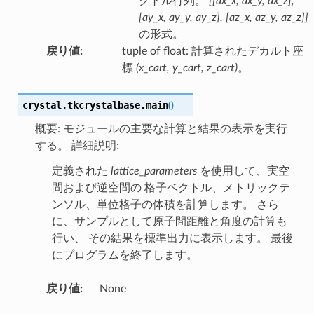
クトル行列。
[[ax_x, ax_y, ax_z],
[ay_x, ay_y, ay_z], [az_x, az_y, az_z]]
の形式。
戻り値
:
tuple of float: 計算されたデカルト座
標
(x_cart, y_cart, z_cart)
。
crystal.tkcrystalbase.
main
(
)
概要: モジュールの主要な計算と結果の表示を実行
する。 詳細説明:
定義された
lattice_parameters
を使用して、実空
間および逆空間の 格子ベクトル、メトリックテ
ンソル、単位格子の体積を計算します。 さら
に、サンプルとして原子間距離と角度の計算も
行い、 その結果を標準出力に表示します。 最後
にプログラムを終了します。
戻り値
:
None