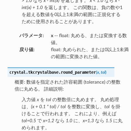
> 1.0
なら
x - int(x)
を返します。
x < 1.0
なら
x -
int(x) + 1.0
を返します。 この関数は、負の数や1
を超える数値を0以上1未満の範囲に正規化する
ために使用されることがあります。
パラメータ
:
x
-- float: 丸める、または変換する数
値。
戻り値
:
float: 丸められた、または0以上1未満
の範囲に変換された値。
crystal.tkcrystalbase.
round_parameter
(
x
,
tol
)
概要: 数値を指定された許容範囲 (tolerance) の整数
倍に丸める。 詳細説明:
入力値
x
を
tol
の整数倍に丸めます。 丸め処理
は、
(x + 0.1 * tol) / tol
を整数に変換し、
tol
を掛
けることで行われます。 これにより、例えば
tol=0.5
で
x=1.2
なら
1.0
に、
x=1.3
なら
1.5
に丸
められます。