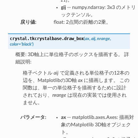
gij
-- numpy.ndarray: 3x3 のメトリ
ックテンソル。
戻り値
:
float: 2点間の距離の2乗。
crystal.tkcrystalbase.
draw_box
(
ax
,
aij
,
nrange
,
color
=
'black'
)
概要: 3D軸上に単位格子のボックスを描画する。 詳
細説明:
格子ベクトル
aij
で定義される単位格子の12本の
辺を、Matplotlibの3D軸
ax
に描画します。 この
関数は、単一の単位格子を描画するために設計
されており、
nrange
は現在の実装では使用され
ません。
パラメータ
:
ax
-- matplotlib.axes.Axes: 描画対
象のMatplotlib 3D軸オブジェク
ト。