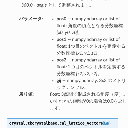
360.0 - angle
として調整されます。
パラメータ
:
pos0
-- numpy.ndarray or list of
float: 角度の頂点となる分数座標
[x0, y0, z0]
。
pos1
-- numpy.ndarray or list of
float: 1つ目のベクトルを定義する
分数座標
[x1, y1, z1]
。
pos2
-- numpy.ndarray or list of
float: 2つ目のベクトルを定義する
分数座標
[x2, y2, z2]
。
gij
-- numpy.ndarray: 3x3 のメトリ
ックテンソル。
戻り値
:
float: 3点間で形成される角度（度）。
いずれかの距離が0の場合は0.0を返し
ます。
crystal.tkcrystalbase.
cal_lattice_vectors
(
latt
)