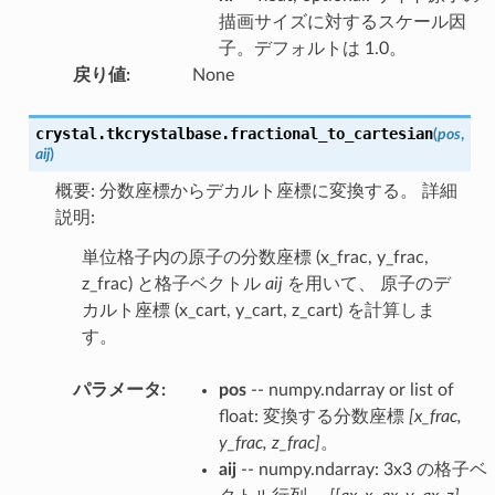
描画サイズに対するスケール因
子。デフォルトは 1.0。
戻り値
:
None
crystal.tkcrystalbase.
fractional_to_cartesian
(
pos
,
aij
)
概要: 分数座標からデカルト座標に変換する。 詳細
説明:
単位格子内の原子の分数座標 (x_frac, y_frac,
z_frac) と格子ベクトル
aij
を用いて、 原子のデ
カルト座標 (x_cart, y_cart, z_cart) を計算しま
す。
パラメータ
:
pos
-- numpy.ndarray or list of
float: 変換する分数座標
[x_frac,
y_frac, z_frac]
。
aij
-- numpy.ndarray: 3x3 の格子ベ