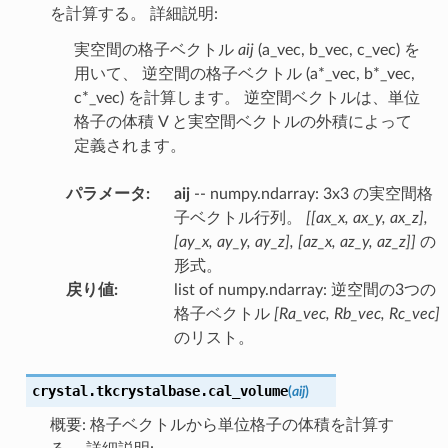
を計算する。 詳細説明:
実空間の格子ベクトル
aij
(a_vec, b_vec, c_vec) を
用いて、 逆空間の格子ベクトル (a*_vec, b*_vec,
c*_vec) を計算します。 逆空間ベクトルは、単位
格子の体積 V と実空間ベクトルの外積によって
定義されます。
パラメータ
:
aij
-- numpy.ndarray: 3x3 の実空間格
子ベクトル行列。
[[ax_x, ax_y, ax_z],
[ay_x, ay_y, ay_z], [az_x, az_y, az_z]]
の
形式。
戻り値
:
list of numpy.ndarray: 逆空間の3つの
格子ベクトル
[Ra_vec, Rb_vec, Rc_vec]
のリスト。
crystal.tkcrystalbase.
cal_volume
(
aij
)
概要: 格子ベクトルから単位格子の体積を計算す