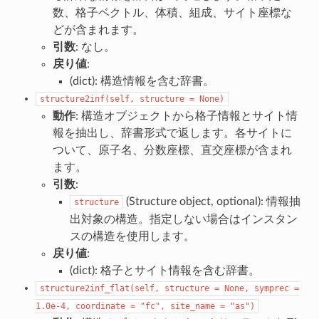
数、格子ベクトル、体積、組成、サイト座標な
どが含まれます。
引数
: なし。
戻り値
:
(dict): 構造情報を含む辞書。
structure2inf(self,
structure
=
None)
動作
: 構造オブジェクトから格子情報とサイト情
報を抽出し、辞書形式で返します。各サイトに
ついて、原子名、分数座標、直交座標が含まれ
ます。
引数
:
(Structure object, optional): 情報抽
structure
出対象の構造。指定しない場合はインスタン
スの構造を使用します。
戻り値
:
(dict): 格子とサイト情報を含む辞書。
structure2inf_flat(self,
structure
=
None,
symprec
=
1.0e-4,
coordinate
=
"fc",
site_name
=
"as")