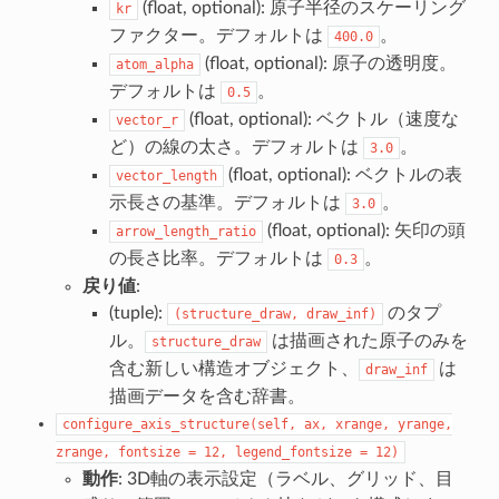
(float, optional): 原子半径のスケーリング
kr
ファクター。デフォルトは
。
400.0
(float, optional): 原子の透明度。
atom_alpha
デフォルトは
。
0.5
(float, optional): ベクトル（速度な
vector_r
ど）の線の太さ。デフォルトは
。
3.0
(float, optional): ベクトルの表
vector_length
示長さの基準。デフォルトは
。
3.0
(float, optional): 矢印の頭
arrow_length_ratio
の長さ比率。デフォルトは
。
0.3
戻り値
:
(tuple):
のタプ
(structure_draw,
draw_inf)
ル。
は描画された原子のみを
structure_draw
含む新しい構造オブジェクト、
は
draw_inf
描画データを含む辞書。
configure_axis_structure(self,
ax,
xrange,
yrange,
zrange,
fontsize
=
12,
legend_fontsize
=
12)
動作
: 3D軸の表示設定（ラベル、グリッド、目