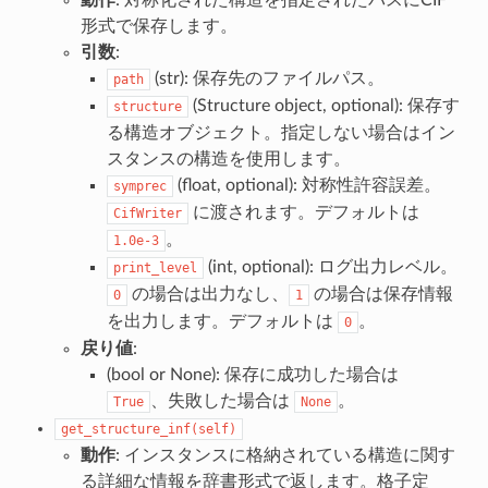
形式で保存します。
引数
:
(str): 保存先のファイルパス。
path
(Structure object, optional): 保存す
structure
る構造オブジェクト。指定しない場合はイン
スタンスの構造を使用します。
(float, optional): 対称性許容誤差。
symprec
に渡されます。デフォルトは
CifWriter
。
1.0e-3
(int, optional): ログ出力レベル。
print_level
の場合は出力なし、
の場合は保存情報
0
1
を出力します。デフォルトは
。
0
戻り値
:
(bool or None): 保存に成功した場合は
、失敗した場合は
。
True
None
get_structure_inf(self)
動作
: インスタンスに格納されている構造に関す
る詳細な情報を辞書形式で返します。格子定