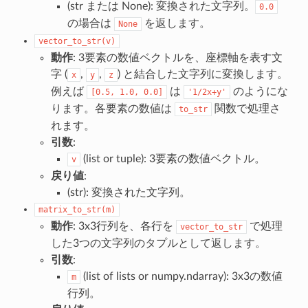
(str または None): 変換された文字列。
0.0
の場合は
を返します。
None
vector_to_str(v)
動作
: 3要素の数値ベクトルを、座標軸を表す文
字 (
,
,
) と結合した文字列に変換します。
x
y
z
例えば
は
のようにな
[0.5,
1.0,
0.0]
'1/2x+y'
ります。各要素の数値は
関数で処理さ
to_str
れます。
引数
:
(list or tuple): 3要素の数値ベクトル。
v
戻り値
:
(str): 変換された文字列。
matrix_to_str(m)
動作
: 3x3行列を、各行を
で処理
vector_to_str
した3つの文字列のタプルとして返します。
引数
:
(list of lists or numpy.ndarray): 3x3の数値
m
行列。