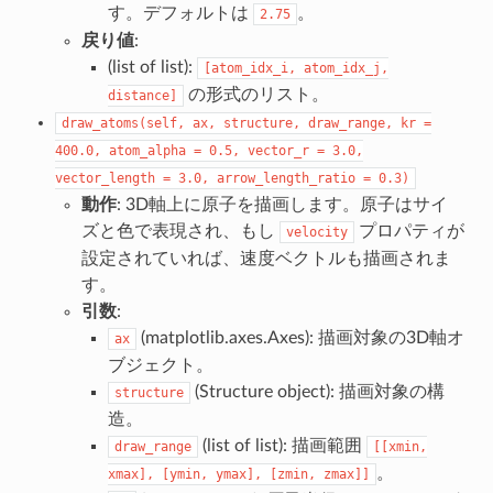
す。デフォルトは
。
2.75
戻り値
:
(list of list):
[atom_idx_i,
atom_idx_j,
の形式のリスト。
distance]
draw_atoms(self,
ax,
structure,
draw_range,
kr
=
400.0,
atom_alpha
=
0.5,
vector_r
=
3.0,
vector_length
=
3.0,
arrow_length_ratio
=
0.3)
動作
: 3D軸上に原子を描画します。原子はサイ
ズと色で表現され、もし
プロパティが
velocity
設定されていれば、速度ベクトルも描画されま
す。
引数
:
(matplotlib.axes.Axes): 描画対象の3D軸オ
ax
ブジェクト。
(Structure object): 描画対象の構
structure
造。
(list of list): 描画範囲
draw_range
[[xmin,
。
xmax],
[ymin,
ymax],
[zmin,
zmax]]