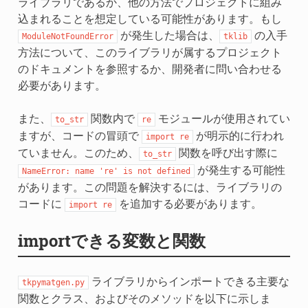
ライブラリであるか、他の方法でプロジェクトに組み
込まれることを想定している可能性があります。もし
が発生した場合は、
の入手
ModuleNotFoundError
tklib
方法について、このライブラリが属するプロジェクト
のドキュメントを参照するか、開発者に問い合わせる
必要があります。
また、
関数内で
モジュールが使用されてい
to_str
re
ますが、コードの冒頭で
が明示的に行われ
import
re
ていません。このため、
関数を呼び出す際に
to_str
が発生する可能性
NameError:
name
're'
is
not
defined
があります。この問題を解決するには、ライブラリの
コードに
を追加する必要があります。
import
re
importできる変数と関数
ライブラリからインポートできる主要な
tkpymatgen.py
関数とクラス、およびそのメソッドを以下に示しま