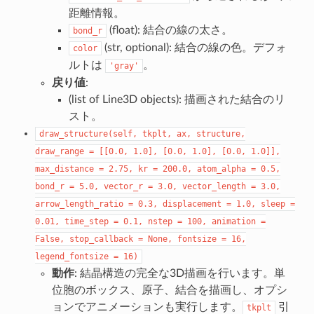
距離情報。
(float): 結合の線の太さ。
bond_r
(str, optional): 結合の線の色。デフォ
color
ルトは
。
'gray'
戻り値
:
(list of Line3D objects): 描画された結合のリ
スト。
draw_structure(self,
tkplt,
ax,
structure,
draw_range
=
[[0.0,
1.0],
[0.0,
1.0],
[0.0,
1.0]],
max_distance
=
2.75,
kr
=
200.0,
atom_alpha
=
0.5,
bond_r
=
5.0,
vector_r
=
3.0,
vector_length
=
3.0,
arrow_length_ratio
=
0.3,
displacement
=
1.0,
sleep
=
0.01,
time_step
=
0.1,
nstep
=
100,
animation
=
False,
stop_callback
=
None,
fontsize
=
16,
legend_fontsize
=
16)
動作
: 結晶構造の完全な3D描画を行います。単
位胞のボックス、原子、結合を描画し、オプシ
ョンでアニメーションも実行します。
引
tkplt