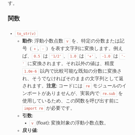
す。
関数
to_str(v)
動作
: 浮動小数点数
を、特定の分数または記
v
号（
,
）を表す文字列に変換します。例え
+
-
ば、
は
、
は
、
は
0.5
'1/2'
1.0
'+'
-1.0
'-
に変換されます。それ以外の値は、精度
'
以内で比較可能な既知の分数に変換さ
1.0e-6
れ、そうでなければそのままの文字列として返
されます。
注意
: コードには
モジュールのイ
re
ンポートがありませんが、実装内で
を
re.sub
使用しているため、この関数を呼び出す前に
が必要です。
import
re
引数
:
(float): 変換対象の浮動小数点数。
v
戻り値
: