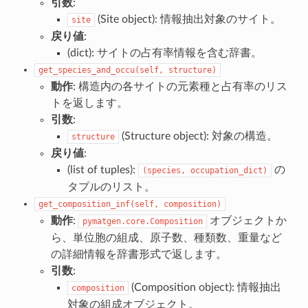
引数
:
(Site object): 情報抽出対象のサイト。
site
戻り値
:
(dict): サイトの占有率情報を含む辞書。
get_species_and_occu(self,
structure)
動作
: 構造内の各サイトの元素種と占有率のリス
トを返します。
引数
:
(Structure object): 対象の構造。
structure
戻り値
:
(list of tuples):
の
(species,
occupation_dict)
タプルのリスト。
get_composition_inf(self,
composition)
動作
:
オブジェクトか
pymatgen.core.Composition
ら、単位胞の組成、原子数、種類数、重量など
の詳細情報を辞書形式で返します。
引数
:
(Composition object): 情報抽出
composition
対象の組成オブジェクト。