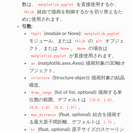
数は、
を直接使用するか、
matplotlib.pyplot
経由で描画を制御するかを切り替えるた
tklib
めに使用されます。
引数
:
(module or None):
tkplt
matplotlib.pyplot
モジュール、または
の
オブジェ
tklib
plt
クト、または
。
の場合は
None
None
が直接使用されます。
matplotlib.pyplot
(matplotlib.axes.Axes): 描画対象の3D軸オ
ax
ブジェクト。
(Structure object): 描画対象の結晶
structure
構造。
(list of list, optional): 描画する単
draw_range
位胞の範囲。デフォルトは
[[0.0,
1.0],
。
[0.0,
1.0],
[0.0,
1.0]]
(float, optional): 結合を描画す
max_distance
る最大原子間距離。デフォルトは
。
2.75
(float, optional): 原子サイズのスケーリン
kr