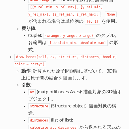
[[x_rel_min,
x_rel_max],
[y_rel_min,
。
y_rel_max],
[z_rel_min,
z_rel_max]]
None
が含まれる場合は単位胞の
を使用。
[0,
1]
戻り値
:
(tuple):
のタプル。
(xrange,
yrange,
zrange)
各範囲は
の形
[absolute_min,
absolute_max]
式。
draw_bonds(self,
ax,
structure,
distances,
bond_r,
color
=
'gray')
動作
: 計算された原子間距離に基づいて、3D軸
上に原子間の結合を描画します。
引数
:
(matplotlib.axes.Axes): 描画対象の3D軸オ
ax
ブジェクト。
(Structure object): 描画対象の構
structure
造。
(list of list):
distances
から返される形式の
calculate_all_distances