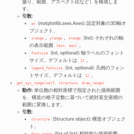
盛り、範囲、アスペクト比など）を構成しま
す。
引数
:
(matplotlib.axes.Axes): 設定対象の3D軸オ
ax
ブジェクト。
,
,
(list): それぞれの軸
xrange
yrange
zrange
の表示範囲
。
[min,
max]
(int, optional): 軸ラベルのフォント
fontsize
サイズ。デフォルトは
。
12
(int, optional): 凡例のフォン
legend_fontsize
トサイズ。デフォルトは
。
12
get_xyz_range(self,
structure,
draw_range)
動作
: 単位胞の相対座標で指定された描画範囲
を、構造の格子定数に基づいて絶対直交座標の
範囲に変換します。
引数
:
(Structure object): 構造オブジェク
structure
ト。
(list of list): 相対的な描画範囲
draw_range