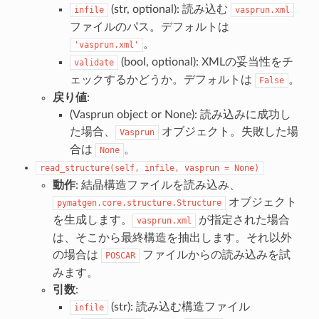
(str, optional): 読み込む
infile
vasprun.xml
ファイルのパス。デフォルトは
。
'vasprun.xml'
(bool, optional): XMLの妥当性をチ
validate
ェックするかどうか。デフォルトは
。
False
戻り値
:
(Vasprun object or None): 読み込みに成功し
た場合、
オブジェクト。失敗した場
Vasprun
合は
。
None
read_structure(self,
infile,
vasprun
=
None)
動作
: 結晶構造ファイルを読み込み、
オブジェクト
pymatgen.core.structure.Structure
を生成します。
が指定された場合
vasprun.xml
は、そこから最終構造を抽出します。それ以外
の場合は
ファイルからの読み込みを試
POSCAR
みます。
引数
:
(str): 読み込む構造ファイル
infile