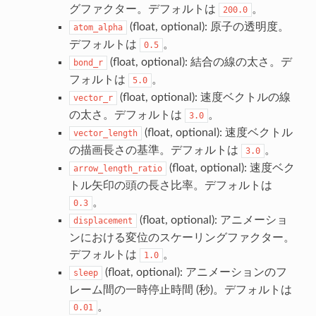
グファクター。デフォルトは
。
200.0
(float, optional): 原子の透明度。
atom_alpha
デフォルトは
。
0.5
(float, optional): 結合の線の太さ。デ
bond_r
フォルトは
。
5.0
(float, optional): 速度ベクトルの線
vector_r
の太さ。デフォルトは
。
3.0
(float, optional): 速度ベクトル
vector_length
の描画長さの基準。デフォルトは
。
3.0
(float, optional): 速度ベク
arrow_length_ratio
トル矢印の頭の長さ比率。デフォルトは
。
0.3
(float, optional): アニメーショ
displacement
ンにおける変位のスケーリングファクター。
デフォルトは
。
1.0
(float, optional): アニメーションのフ
sleep
レーム間の一時停止時間 (秒)。デフォルトは
。
0.01