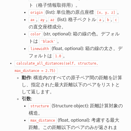
ト（格子情報取得用）。
(list): 単位胞の原点座標
。
origin
[x,
y,
z]
,
,
(list): 格子ベクトル
,
,
ax
ay
az
a
b
c
の直交座標成分。
(str, optional): 箱の線の色。デフォル
color
トは
。
'black'
(float, optional): 箱の線の太さ。デ
linewidth
フォルトは
。
1.0
calculate_all_distances(self,
structure,
max_distance
=
2.75)
動作
: 構造内のすべての原子ペア間の距離を計算
し、指定された最大距離以下のペアをリストと
して返します。
引数
:
(Structure object): 距離計算対象の
structure
構造。
(float, optional): 考慮する最大
max_distance
距離。この距離以下のペアのみが返されま