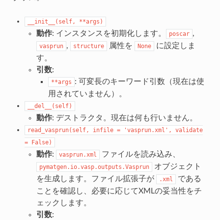
__init__(self,
**args)
動作
: インスタンスを初期化します。
,
poscar
,
属性を
に設定しま
vasprun
structure
None
す。
引数
:
: 可変長のキーワード引数（現在は使
**args
用されていません）。
__del__(self)
動作
: デストラクタ。現在は何も行いません。
read_vasprun(self,
infile
=
'vasprun.xml',
validate
=
False)
動作
:
ファイルを読み込み、
vasprun.xml
オブジェクト
pymatgen.io.vasp.outputs.Vasprun
を生成します。ファイル拡張子が
である
.xml
ことを確認し、必要に応じてXMLの妥当性をチ
ェックします。
引数
: