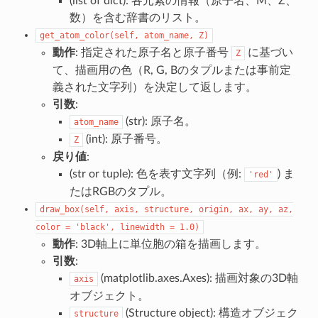
(list of dict): 各元素の情報（原子名、M、Z、
数）を含む辞書のリスト。
get_atom_color(self,
atom_name,
Z)
動作
: 指定された原子名と原子番号
に基づい
Z
て、描画用の色（R, G, Bのタプルまたは事前定
義された文字列）を決定して返します。
引数
:
(str): 原子名。
atom_name
(int): 原子番号。
Z
戻り値
:
(str or tuple): 色を表す文字列（例:
) ま
'red'
たはRGBのタプル。
draw_box(self,
axis,
structure,
origin,
ax,
ay,
az,
color
=
'black',
linewidth
=
1.0)
動作
: 3D軸上に単位胞の箱を描画します。
引数
:
(matplotlib.axes.Axes): 描画対象の3D軸
axis
オブジェクト。
(Structure object): 構造オブジェク
structure