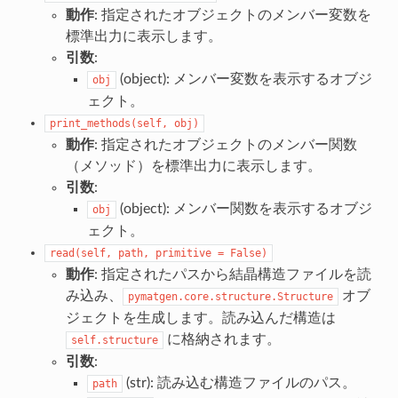
動作
: 指定されたオブジェクトのメンバー変数を
標準出力に表示します。
引数
:
(object): メンバー変数を表示するオブジ
obj
ェクト。
print_methods(self,
obj)
動作
: 指定されたオブジェクトのメンバー関数
（メソッド）を標準出力に表示します。
引数
:
(object): メンバー関数を表示するオブジ
obj
ェクト。
read(self,
path,
primitive
=
False)
動作
: 指定されたパスから結晶構造ファイルを読
み込み、
オブ
pymatgen.core.structure.Structure
ジェクトを生成します。読み込んだ構造は
に格納されます。
self.structure
引数
:
(str): 読み込む構造ファイルのパス。
path