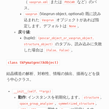
（
または
など）のパ
vasprun.xml
POSCAR
ス。
(Vasprun object, optional): 既に読み
vasprun
込まれた
オブジェクトがあれば指
Vasprun
定します。デフォルトは
。
None
戻り値
:
(tuple):
(poscar_object_or_vasprun_object,
のタプル。読み込みに失敗
structure_object)
した場合は
。
(False,
False)
class
tkPymatgen(tkObject)
結晶構造の解析、対称性、情報の抽出、描画などを扱
う中心クラス。
__init__(self,
**args)
動作
: インスタンスを初期化します。
,
structure
,
,
space_group_analyzer
symmetrized_structure