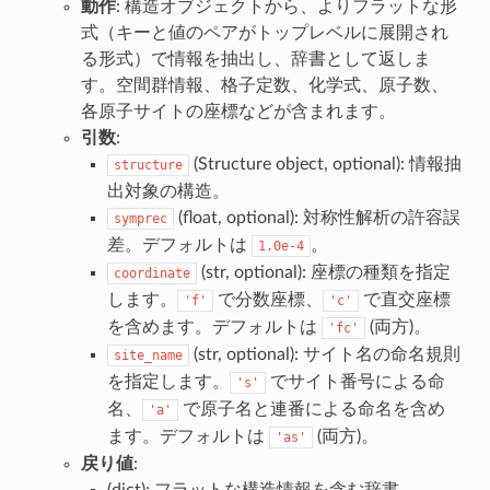
動作
: 構造オブジェクトから、よりフラットな形
式（キーと値のペアがトップレベルに展開され
る形式）で情報を抽出し、辞書として返しま
す。空間群情報、格子定数、化学式、原子数、
各原子サイトの座標などが含まれます。
引数
:
(Structure object, optional): 情報抽
structure
出対象の構造。
(float, optional): 対称性解析の許容誤
symprec
差。デフォルトは
。
1.0e-4
(str, optional): 座標の種類を指定
coordinate
します。
で分数座標、
で直交座標
'f'
'c'
を含めます。デフォルトは
(両方)。
'fc'
(str, optional): サイト名の命名規則
site_name
を指定します。
でサイト番号による命
's'
名、
で原子名と連番による命名を含め
'a'
ます。デフォルトは
(両方)。
'as'
戻り値
:
(dict): フラットな構造情報を含む辞書。