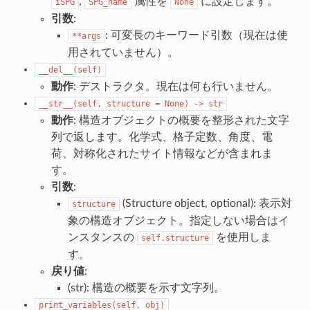
,
属性を
に設定します。
iSPG
SPG_name
None
引数
:
: 可変長のキーワード引数（現在は使
**args
用されていません）。
__del__(self)
動作
: デストラクタ。現在は何も行いません。
__str__(self,
structure
=
None)
->
str
動作
: 構造オブジェクトの概要を整形された文字
列で返します。化学式、格子定数、角度、電
荷、対称化されたサイト情報などが含まれま
す。
引数
:
(Structure object, optional): 表示対
structure
象の構造オブジェクト。指定しない場合はイ
ンスタンスの
を使用しま
self.structure
す。
戻り値
:
(str): 構造の概要を示す文字列。
print_variables(self,
obj)