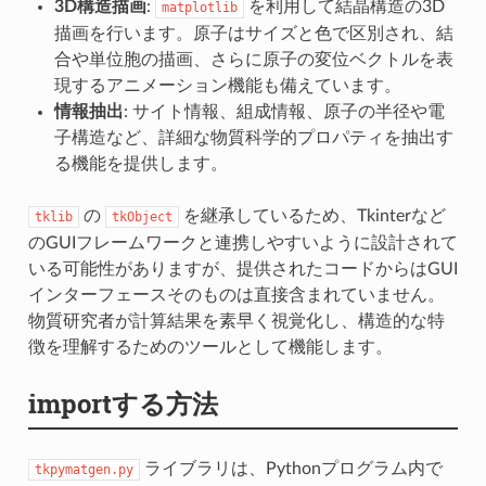
3D構造描画
:
を利用して結晶構造の3D
matplotlib
描画を行います。原子はサイズと色で区別され、結
合や単位胞の描画、さらに原子の変位ベクトルを表
現するアニメーション機能も備えています。
情報抽出
: サイト情報、組成情報、原子の半径や電
子構造など、詳細な物質科学的プロパティを抽出す
る機能を提供します。
の
を継承しているため、Tkinterなど
tklib
tkObject
のGUIフレームワークと連携しやすいように設計されて
いる可能性がありますが、提供されたコードからはGUI
インターフェースそのものは直接含まれていません。
物質研究者が計算結果を素早く視覚化し、構造的な特
徴を理解するためのツールとして機能します。
importする方法
ライブラリは、Pythonプログラム内で
tkpymatgen.py