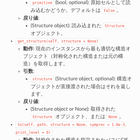
(bool, optional): 原始セルとして読
primitive
み込むかどうか。デフォルトは
。
False
戻り値
:
(Structure object): 読み込まれた
Structure
オブジェクト。
get_structure(self,
structure
=
None)
動作
: 現在のインスタンスから最も適切な構造オ
ブジェクト（対称化された構造または元の構
造）を取得します。
引数
:
(Structure object, optional): 構造オ
structure
ブジェクトが直接渡された場合はそれを返し
ます。
戻り値
:
(Structure object or None): 取得された
オブジェクト、または
。
Structure
None
to(self,
path,
structure
=
None,
symprec
=
1.0e-3,
print_level
=
0)
動作
: 対称化された構造を指定されたパスにCIF