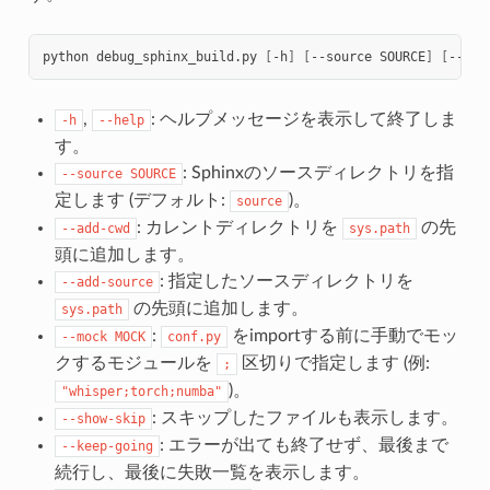
python
debug_sphinx_build.py
[
-h
]
[
--source
SOURCE
]
[
--add
,
: ヘルプメッセージを表示して終了しま
-h
--help
す。
: Sphinxのソースディレクトリを指
--source
SOURCE
定します (デフォルト:
)。
source
: カレントディレクトリを
の先
--add-cwd
sys.path
頭に追加します。
: 指定したソースディレクトリを
--add-source
の先頭に追加します。
sys.path
:
をimportする前に手動でモッ
--mock
MOCK
conf.py
クするモジュールを
区切りで指定します (例:
;
)。
"whisper;torch;numba"
: スキップしたファイルも表示します。
--show-skip
: エラーが出ても終了せず、最後まで
--keep-going
続行し、最後に失敗一覧を表示します。