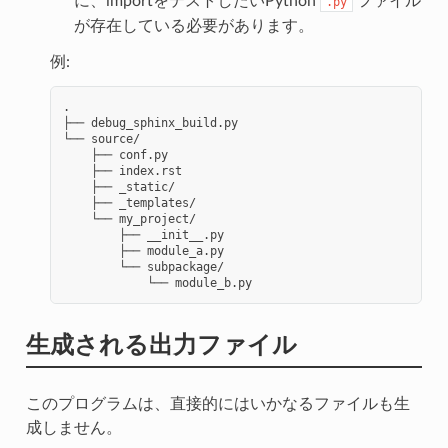
に、importをテストしたいPython
ファイル
.py
が存在している必要があります。
例:
.

├── debug_sphinx_build.py

└── source/

    ├── conf.py

    ├── index.rst

    ├── _static/

    ├── _templates/

    └── my_project/

        ├── __init__.py

        ├── module_a.py

        └── subpackage/

生成される出力ファイル
このプログラムは、直接的にはいかなるファイルも生
成しません。