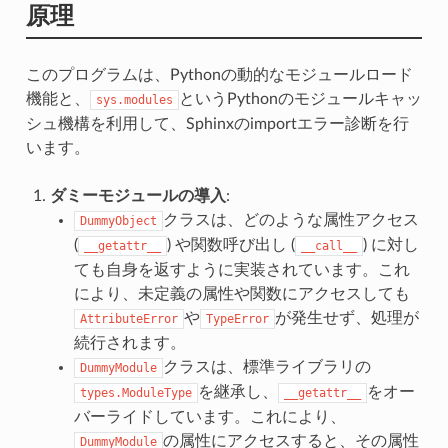
原理
このプログラムは、Pythonの動的なモジュールロード
機能と、
というPythonのモジュールキャッ
sys.modules
シュ機構を利用して、Sphinxのimportエラー診断を行
います。
ダミーモジュールの導入
:
クラスは、どのような属性アクセス
DummyObject
(
) や関数呼び出し (
) に対し
__getattr__
__call__
ても自身を返すように実装されています。これ
により、未定義の属性や関数にアクセスしても
や
が発生せず、処理が
AttributeError
TypeError
続行されます。
クラスは、標準ライブラリの
DummyModule
を継承し、
をオー
types.ModuleType
__getattr__
バーライドしています。これにより、
の属性にアクセスすると、その属性
DummyModule