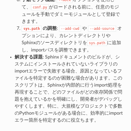
て、
がロードされる前に、任意のモジ
conf.py
ュールを手動でダミーモジュールとして登録で
きます。
の調整
:
や
オ
sys.path
--add-cwd
--add-source
プションにより、カレントディレクトリや
Sphinxのソースディレクトリを
に追加
sys.path
し、importパスを調整できます。
解決する課題
: Sphinxドキュメントのビルドが、シ
ステムにインストールされていないライブラリの
importエラーで失敗する場合、原因となっているフ
ァイルを特定するのが困難な場合があります。この
スクリプトは、Sphinxが内部的に行うimport処理を
再現することで、どのファイルがどの依存関係で問
題を抱えているかを明確にし、開発者がデバッグし
やすくします。特に、大規模なプロジェクトで多数
のPythonモジュールがある場合に、効率的にimport
エラー箇所を特定するのに役立ちます。