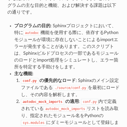
グラムの主な目的と機能、および解決する課題は以下
の通りです。
プログラムの目的
: Sphinxプロジェクトにおいて、
特に
機能を使用する際に、依存するPython
autodoc
モジュールが環境に存在しないことによるimportエ
ラーが発生することがあります。このスクリプト
は、Sphinxビルドプロセスの一部であるモジュール
のロードとimport処理をシミュレートし、エラー箇
所を特定する手助けをします。
主な機能
:
の優先的なロード
: Sphinxのメイン設定
conf.py
ファイルである
を最初にロード
./source/conf.py
し、その内容を解析します。
の適用
:
内で定義
autodoc_mock_imports
conf.py
されている
リストを読み取
autodoc_mock_imports
り、指定されたモジュール名をPythonの
にダミーモジュールとして登録しま
sys.modules