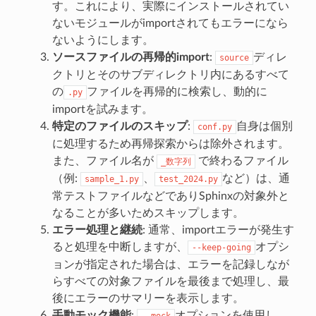
す。これにより、実際にインストールされてい
ないモジュールがimportされてもエラーになら
ないようにします。
ソースファイルの再帰的import
:
ディレ
source
クトリとそのサブディレクトリ内にあるすべて
の
ファイルを再帰的に検索し、動的に
.py
importを試みます。
特定のファイルのスキップ
:
自身は個別
conf.py
に処理するため再帰探索からは除外されます。
また、ファイル名が
で終わるファイル
_数字列
（例:
、
など）は、通
sample_1.py
test_2024.py
常テストファイルなどでありSphinxの対象外と
なることが多いためスキップします。
エラー処理と継続
: 通常、importエラーが発生す
ると処理を中断しますが、
オプシ
--keep-going
ョンが指定された場合は、エラーを記録しなが
らすべての対象ファイルを最後まで処理し、最
後にエラーのサマリーを表示します。
手動モック機能
:
オプションを使用し
--mock