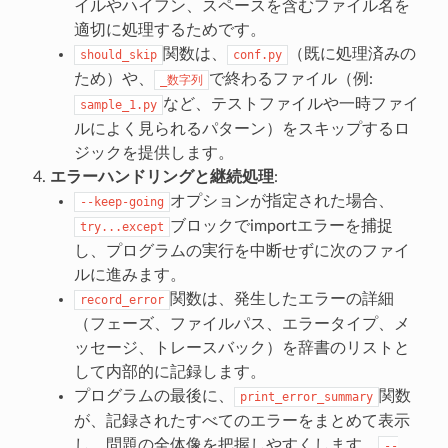
イルやハイフン、スペースを含むファイル名を
適切に処理するためです。
関数は、
（既に処理済みの
should_skip
conf.py
ため）や、
で終わるファイル（例:
_数字列
など、テストファイルや一時ファイ
sample_1.py
ルによく見られるパターン）をスキップするロ
ジックを提供します。
エラーハンドリングと継続処理
:
オプションが指定された場合、
--keep-going
ブロックでimportエラーを捕捉
try...except
し、プログラムの実行を中断せずに次のファイ
ルに進みます。
関数は、発生したエラーの詳細
record_error
（フェーズ、ファイルパス、エラータイプ、メ
ッセージ、トレースバック）を辞書のリストと
して内部的に記録します。
プログラムの最後に、
関数
print_error_summary
が、記録されたすべてのエラーをまとめて表示
し、問題の全体像を把握しやすくします。
--