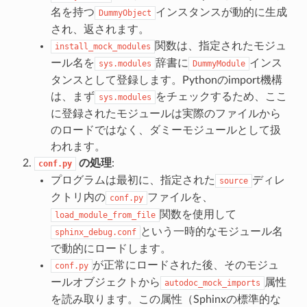
名を持つ
インスタンスが動的に生成
DummyObject
され、返されます。
関数は、指定されたモジュ
install_mock_modules
ール名を
辞書に
インス
sys.modules
DummyModule
タンスとして登録します。Pythonのimport機構
は、まず
をチェックするため、ここ
sys.modules
に登録されたモジュールは実際のファイルから
のロードではなく、ダミーモジュールとして扱
われます。
の処理
:
conf.py
プログラムは最初に、指定された
ディレ
source
クトリ内の
ファイルを、
conf.py
関数を使用して
load_module_from_file
という一時的なモジュール名
sphinx_debug.conf
で動的にロードします。
が正常にロードされた後、そのモジュ
conf.py
ールオブジェクトから
属性
autodoc_mock_imports
を読み取ります。この属性（Sphinxの標準的な