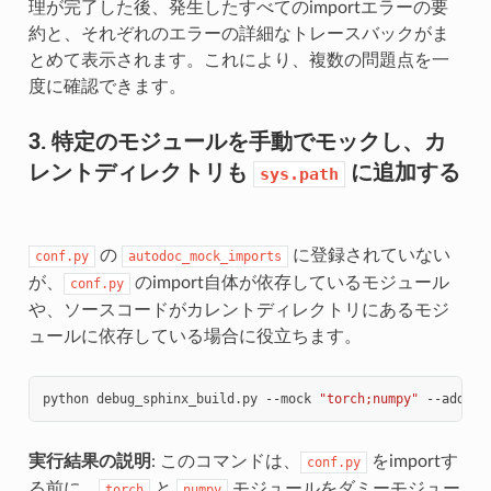
理が完了した後、発生したすべてのimportエラーの要
約と、それぞれのエラーの詳細なトレースバックがま
とめて表示されます。これにより、複数の問題点を一
度に確認できます。
3. 特定のモジュールを手動でモックし、カ
レントディレクトリも
に追加する
sys.path
の
に登録されていない
conf.py
autodoc_mock_imports
が、
のimport自体が依存しているモジュール
conf.py
や、ソースコードがカレントディレクトリにあるモジ
ュールに依存している場合に役立ちます。
python
debug_sphinx_build.py
--mock
"torch;numpy"
実行結果の説明
: このコマンドは、
をimportす
conf.py
る前に、
と
モジュールをダミーモジュー
torch
numpy