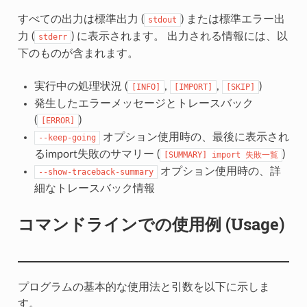
すべての出力は標準出力 (
) または標準エラー出
stdout
力 (
) に表示されます。 出力される情報には、以
stderr
下のものが含まれます。
実行中の処理状況 (
,
,
)
[INFO]
[IMPORT]
[SKIP]
発生したエラーメッセージとトレースバック
(
)
[ERROR]
オプション使用時の、最後に表示され
--keep-going
るimport失敗のサマリー (
)
[SUMMARY]
import
失敗一覧
オプション使用時の、詳
--show-traceback-summary
細なトレースバック情報
コマンドラインでの使用例 (Usage)
プログラムの基本的な使用法と引数を以下に示しま
す。