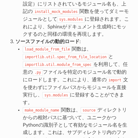
設定）にリストされているモジュール名も、上
記の
関数を使ってダミーモ
install_mock_modules
ジュールとして
に登録されます。こ
sys.modules
れにより、Sphinxがドキュメント生成時にモッ
クするのと同様の環境を再現します。
ソースファイルの動的ロード
:
関数は、
load_module_from_file
と
importlib.util.spec_from_file_location
を利用して、任
importlib.util.module_from_spec
意の
ファイルを特定のモジュール名で動的
.py
にロードします。これにより、通常の
文
import
を使わずにファイルパスからモジュールを直接
実行し、
に登録することができま
sys.modules
す。
関数は、
ディレクトリ
make_module_name
source
からの相対パスに基づいて、ユニークかつ
Pythonの識別子として有効なモジュール名を生
成します。これは、サブディレクトリ内のファ