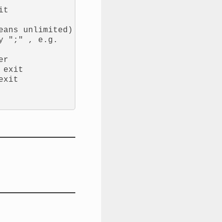
t

ans unlimited)

 ";" , e.g.

r

exit

xit
