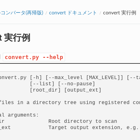
アクセス数：0
コンバータ(再帰版)
convert ドキュメント
convert 実行例
rt 実行例
力
convert.py
--help
onvert.py [-h] [--max_level [MAX_LEVEL]] [--ta
          [--list] [--no-pause]

          [root_dir] [output_ext]

files in a directory tree using registered con
al arguments:

ir              Root directory to scan

_ext            Target output extension, e.g. 