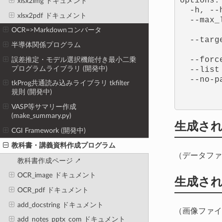
options:

xlsx2img ドキュメント
  -h, --
xlsx2pdf ドキュメント
  --max_
        
OCR=>Markdownコンバータ
  --targ
半導体関係プログラム
        
  --forc
誤差推定・モデル選択機能付き最小二乗
プログラムライブラリ (開発中)
  --list
  --no-p
tkProg共通読み込みライブラリ tkfilter
規則 (開発中)
VASP等サマリー作成
(make_summary.py)
生成さ
CGI Framework (開発中)
教科書・講義資料作成プログラム
（データファ
教科書作成ページ
OCR_image ドキュメント
生成さ
OCR_pdf ドキュメント
add_docstring ドキュメント
（画像ファイ
add_notes_pptx_com ドキュメント