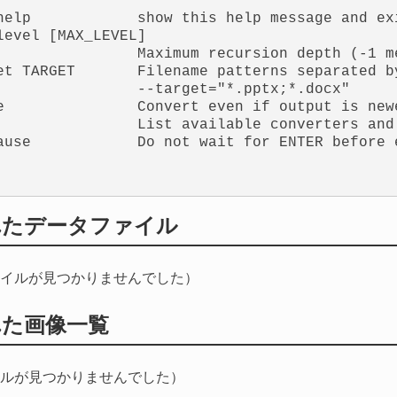
help            show this help message and exi
level [MAX_LEVEL]

                Maximum recursion depth (-1 me
et TARGET       Filename patterns separated by
                --target="*.pptx;*.docx"

e               Convert even if output is newe
                List available converters and 
ause            Do not wait for ENTER before e
れたデータファイル
イルが見つかりませんでした）
れた画像一覧
ルが見つかりませんでした）