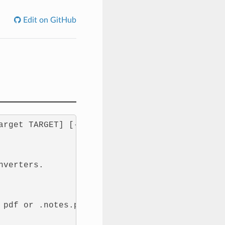
Edit on GitHub
rget TARGET] [--force]

verters.

pdf or .notes.pdf
