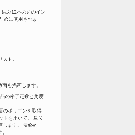
結ぶ12本の辺のイン
ために使用されま
リスト。
数面を描画します。
 結晶の格子定数と角度
と
) 面のポリゴンを取得
ロットを用いて、 単位
画します。 最終的
す。