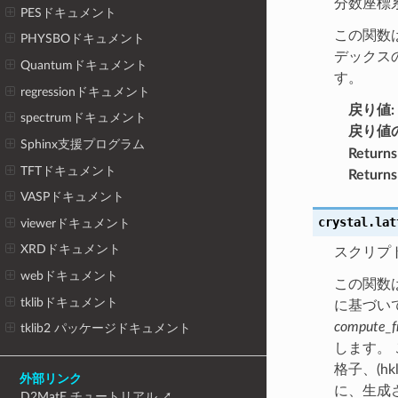
分数座標
PESドキュメント
この関数
PHYSBOドキュメント
デックス
Quantumドキュメント
す。
regressionドキュメント
戻り値
:
spectrumドキュメント
戻り値
Sphinx支援プログラム
Returns
TFTドキュメント
Returns
VASPドキュメント
crystal.lat
viewerドキュメント
XRDドキュメント
スクリプ
webドキュメント
この関数は
tklibドキュメント
に基づい
compute_f
tklib2 パッケージドキュメント
します。 
格子、(h
外部リンク
に、生成
D2MatE チュートリアル