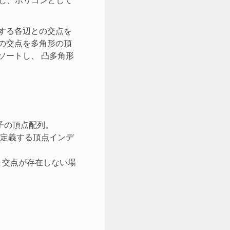
算し、ポリゴンとして
を構成する各辺との交点を
それらの交点を多角形の頂
ソートし、 凸多角形
格子の頂点配列。
辺を定義する頂点インデ
。交点が存在しない場