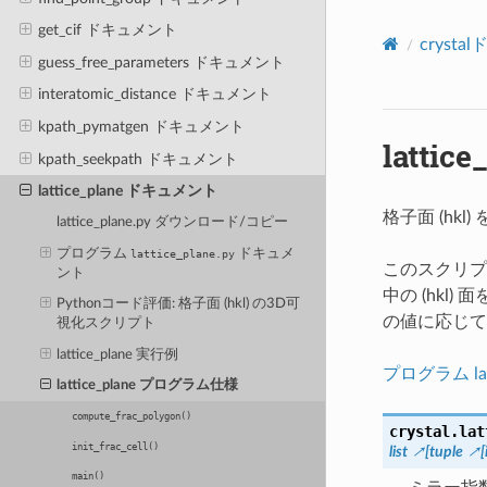
get_cif ドキュメント
cryst
guess_free_parameters ドキュメント
interatomic_distance ドキュメント
kpath_pymatgen ドキュメント
latti
kpath_seekpath ドキュメント
lattice_plane ドキュメント
格子面 (hk
lattice_plane.py ダウンロード/コピー
プログラム
ドキュメ
lattice_plane.py
このスクリプ
ント
中の (hkl
Pythonコード評価: 格子面 (hkl) の3D可
の値に応じて
視化スクリプト
lattice_plane 実行例
プログラム lat
lattice_plane プログラム仕様
compute_frac_polygon()
crystal.lat
init_frac_cell()
list
[
tuple
[
main()