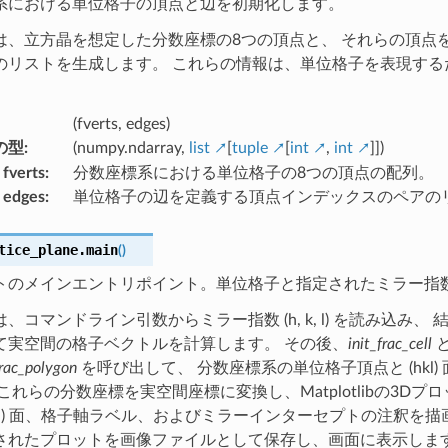
系における単位格子の頂点と辺を初期化します。
は、立方晶を想定した分数座標の8つの頂点と、 それらの頂点を
のリストを生成します。 これらの情報は、単位格子を表現する
(fverts, edges)
の型
:
(numpy.ndarray,
list
[
tuple
[
int
,
int
]])
 fverts
:
分数座標系における単位格子の8つの頂点の配列。
 edges
:
単位格子の辺を定義する頂点インデックスのペアの
tice_plane.
main
(
)
トのメインエントリポイント。単位格子と指定されたミラー指
、コマンドライン引数からミラー指数 (h, k, l) を読み込み、
て実空間の格子ベクトルを計算します。 その後、
init_frac_cell
rac_polygon
を呼び出して、 分数座標系の単位格子頂点と (hkl
これらの分数座標を実空間座標に変換し、Matplotlibの3Dプ
kl) 面、格子軸ラベル、およびミラーインターセプトの注釈を描
されたプロットを画像ファイルとして保存し、画面に表示しま