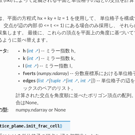
 (hkl) によって定義される平面と単位格子の辺との交点を計
。
、平面の方程式 hx + ky + lz = 1 を使用して、 単位格子
 交点が辺の内部 (0 <= t <= 1) にある場合のみ採用し、 
収集します。 最後に、これらの頂点を平面上の角度に基づいて
るように並べ替えます。
ータ
:
h
(
int
) -- ミラー指数 h。
k
(
int
) -- ミラー指数 k。
l
(
int
) -- ミラー指数 l。
fverts
(
numpy.ndarray
) -- 分数座標系における単位
edges
(
list
[
tuple
[
int
,
int
]
]
) -- 単位格子の
ックスのペアのリスト。
計算された交点を角度順に並べたポリゴン頂点の配列
合はNone。
の型
:
numpy.ndarray or None
tice_plane.
init_frac_cell
(
)