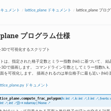
アクセス数：0
alドキュメント
lattice_plane ドキュメント
lattice_plane 
ce_plane プログラム仕様
l) を3Dで可視化するスクリプト
トは、指定された格子定数とミラー指数 (hkl) に基づいて、 
) 面を3Dで描画します。 コマンドライン引数としてミラー指数h, k
面を可視化します。 描画されるのは単位格子に最も近い (hkl)
tice_plane.py ドキュメント
tice_plane.
compute_frac_polygon
(
h
:
int
,
k
:
int
,
l
:
int
,
fverts
:
int
,
int
]
]
)
→
ndarray
|
None