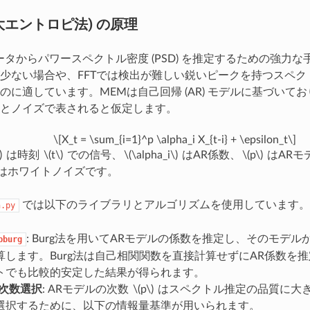
最大エントロピ法) の原理
ータからパワースペクトル密度 (PSD) を推定するための強力
少ない場合や、FFTでは検出が難しい鋭いピークを持つスペク
のに適しています。MEMは自己回帰 (AR) モデルに基づいて
とノイズで表されると仮定します。
\[X_t = \sum_{i=1}^p \alpha_i X_{t-i} + \epsilon_t\]
)
は時刻
\(t\)
での信号、
\(\alpha_i\)
はAR係数、
\(p\)
はARモ
はホワイトノイズです。
では以下のライブラリとアルゴリズムを使用しています。
n.py
: Burg法を用いてARモデルの係数を推定し、そのモデ
pburg
算します。Burg法は自己相関関数を直接計算せずにAR係数を
トでも比較的安定した結果が得られます。
ル次数選択
: ARモデルの次数
\(p\)
はスペクトル推定の品質に大
選択するために、以下の情報量基準が用いられます。