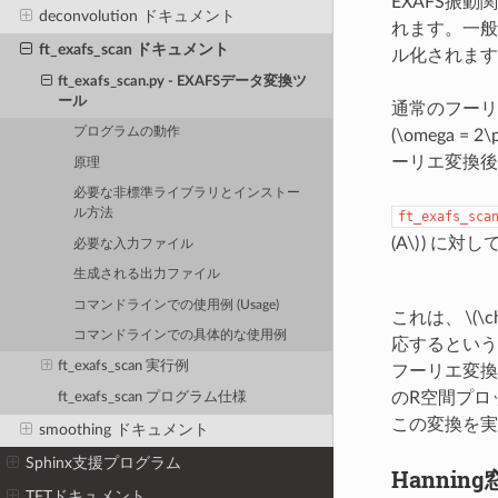
EXAFS振動
deconvolution ドキュメント
れます。一
ft_exafs_scan ドキュメント
ル化されま
ft_exafs_scan.py - EXAFSデータ変換ツ
ール
通常のフーリエ
プログラムの動作
(\omega = 2\p
ーリエ変換
原理
必要な非標準ライブラリとインストー
ル方法
ft_exafs_sca
(A\)
) に対
必要な入力ファイル
生成される出力ファイル
コマンドラインでの使用例 (Usage)
これは、
\(\ch
コマンドラインでの具体的な使用例
応するという
ft_exafs_scan 実行例
フーリエ変
のR空間プロ
ft_exafs_scan プログラム仕様
この変換を実
smoothing ドキュメント
Sphinx支援プログラム
Hannin
TFTドキュメント