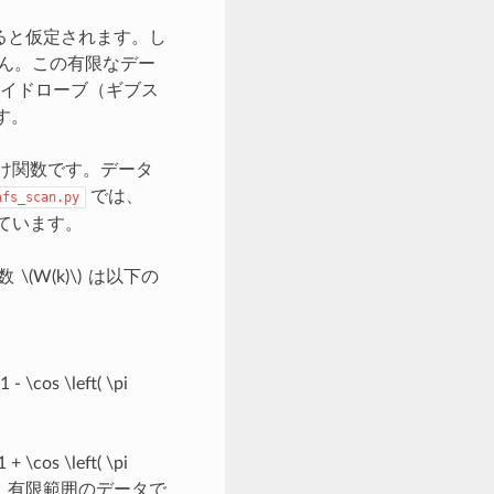
ると仮定されます。し
ん。この有限なデー
イドローブ（ギブス
す。
付け関数です。データ
では、
afs_scan.py
しています。
関数
\(W(k)\)
は以下の
1 - \cos \left( \pi
1 + \cos \left( \pi
、有限範囲のデータで