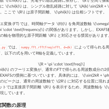
関数
\(\chi(k)\)
は、光電子の散乱経路に依存し、
\(k\)
空間で振
般に
\(\chi(k)\)
は、シングル散乱経路に対して
\(A(k) \sin(2kR + \
す。ここで
\(R\)
は原子間距離、
\(\phi(k)\)
は位相シフトです。
変換 (FT) では、時間軸データ
\(f(t)\)
を角周波数軸
\(\omega
i \cdot \text{frequency}\)
の関係があります。しかし、EXAF
後の軸を物理的な原子間距離
\(R\)
と対応させる慣習があります
では、
によって得られる
n.py
numpy.fft.rfftfreq(nfft,
d=dk)
して、以下の式を用いてR軸を定義しています。
\[R = \pi \cdot \text{freq}\]
i(k)\)
のフーリエ変換が、通常のFTで得られる周波数成分の2
EXAFSの慣例に基づいています。具体的には、
\(\sin(2kR + \phi
換のピークは、通常の周波数軸で
\(2R\)
に対応する位置に現れま
ットでは直接原子間距離
\(R\)
を表示するため、周波数軸を
\(\
現しています。
g窓関数の原理