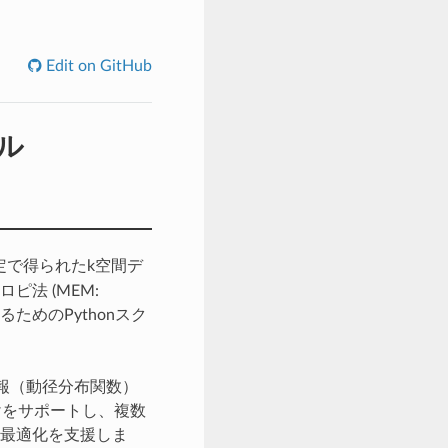
Edit on GitHub
ール
ure) 測定で得られたk空間デ
トロピ法 (MEM:
するためのPythonスク
情報（動径分布関数）
けをサポートし、複数
最適化を支援しま