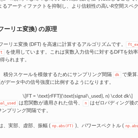
よるアーティファクトを抑制し、より信頼性の高いR空間スペ
速フーリエ変換) の原理
フーリエ変換 (DFT) を高速に計算するアルゴリズムです。
ft_e
を使用しています。これは実数入力信号に対するDFTを効
ft
得られます。
は、積分スケールを模倣するためにサンプリング間隔
で乗算
dk
幅がデータ中の信号強度に比例するようになります。
\[FT = \text{rFFT}(\text{signal\_used}, n) \cdot dk\]
は窓関数が適用された信号、
はゼロパディング後の
nal_used
n
サンプリング間隔です。
は、実部、虚部、振幅 (
)、パワースペクトル (
np.abs(FT)
np.ab