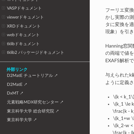
VASPドキュメント
フーリエ変換
viewerドキュメント
かし実際の
タに変換を適
XRDドキュメント
現象）を引き
webドキュメント
tklibドキュメント
Hannin
tklib2 パッケージドキュメント
の両端で値を
EXAFS解
外部リンク
与えられたk
D2MatE チュートリアル
ように定義さ
D2MatE
DxMT
\(k < k_1\
元素戦略MDX研究センター
\(k_1 \le 
東京科学大学 総合研究院
\frac{k - k
\(k_1+w \l
東京科学大学
\(k_2-w < 
\frac{k - (