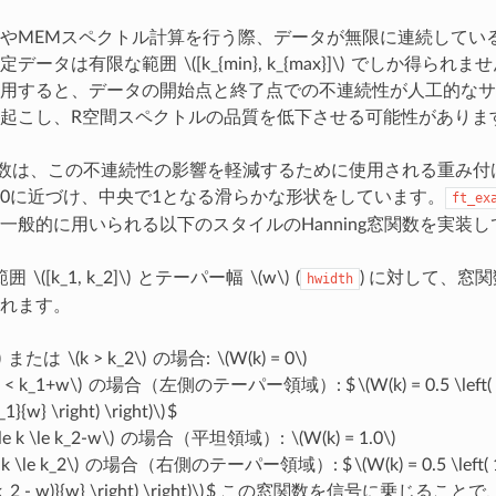
やMEMスペクトル計算を行う際、データが無限に連続してい
測定データは有限な範囲
\([k_{min}, k_{max}]\)
でしか得られませ
用すると、データの開始点と終了点での不連続性が人工的なサ
起こし、R空間スペクトルの品質を低下させる可能性がありま
g窓関数は、この不連続性の影響を軽減するために使用される重み
0に近づけ、中央で1となる滑らかな形状をしています。
ft_ex
析で一般的に用いられる以下のスタイルのHanning窓関数を実装
範囲
\([k_1, k_2]\)
とテーパー幅
\(w\)
(
) に対して、窓
hwidth
れます。
)
または
\(k > k_2\)
の場合:
\(W(k) = 0\)
k < k_1+w\)
の場合（左側のテーパー領域）: $
\(W(k) = 0.5 \left( 
_1}{w} \right) \right)\)
$
e k \le k_2-w\)
の場合（平坦領域）:
\(W(k) = 1.0\)
k \le k_2\)
の場合（右側のテーパー領域）: $
\(W(k) = 0.5 \left( 
k_2 - w)}{w} \right) \right)\)
$ この窓関数を信号に乗じることで