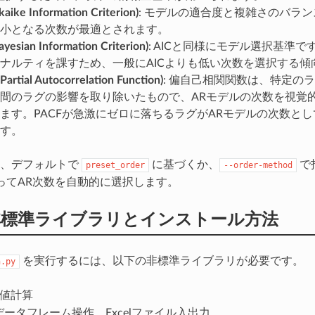
kaike Information Criterion)
: モデルの適合度と複雑さのバラン
小となる次数が最適とされます。
ayesian Information Criterion)
: AICと同様にモデル選択基準
ナルティを課すため、一般にAICよりも低い次数を選択する傾
Partial Autocorrelation Function)
: 偏自己相関関数は、特定の
間のラグの影響を取り除いたもので、ARモデルの次数を視覚
ます。PACFが急激にゼロに落ちるラグがARモデルの次数と
す。
は、デフォルトで
に基づくか、
で
preset_order
--order-method
よってAR次数を自動的に選択します。
非標準ライブラリとインストール方法
を実行するには、以下の非標準ライブラリが必要です。
n.py
数値計算
 データフレーム操作、Excelファイル入出力