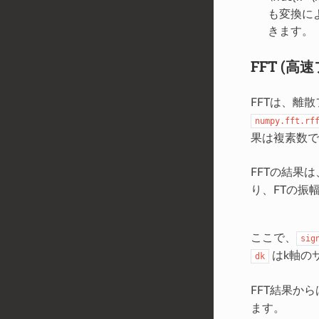
も変換に
きます。
FFT (高
FFTは、離散
numpy.fft.rf
果は複素数で
FFTの結果
り、FTの振
ここで、
sig
はk軸の
dk
FFT結果から
ます。