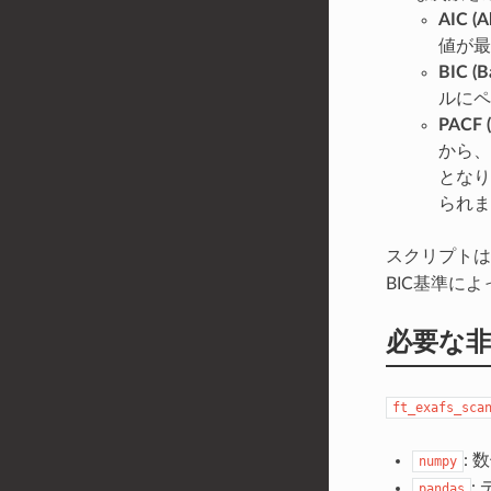
AIC (A
値が最
BIC (B
ルにペ
PACF (
から、
となり
られま
スクリプト
BIC基準に
必要な
ft_exafs_sca
: 
numpy
:
pandas