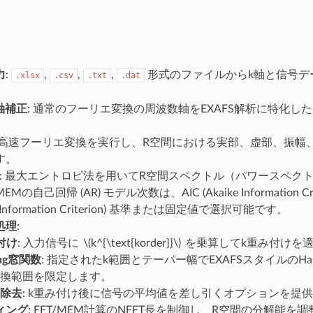
力
:
,
,
,
形式のファイルからk軸と信号デ
.xlsx
.csv
.txt
.dat
R軸補正
: 通常のフーリエ変換の周波数軸をEXAFS解析に特化し
。
: 高速フーリエ変換を実行し、R空間における実部、虚部、振幅
す。
: 最大エントロピ法を用いてR空間スペクトル（パワースペクトル
の自己回帰 (AR) モデル次数は、AIC (Akaike Information Criter
an Information Criterion) 基準または固定値で選択可能です。
処理
:
付け
: 入力信号に
\(k^{\text{korder}}\)
を乗算してk重み付けを
ing窓関数
: 指定されたk範囲とテーパー幅でEXAFSスタイルのHa
換範囲を限定します。
除去
: k重み付け後に信号の平均値を差し引くオプションを提
ィング
: FFT/MEM計算のNFFT長を制御し、R空間の分解能を