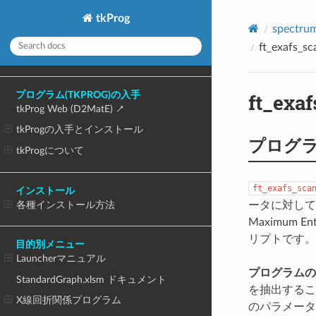
tkProg
spect
ft_exafs
ft_ex
プログラム(TKPROG)の入手
tkProg Web (D2MatE)
tkProgの入手とインストール
プログ
tkProgについて
ft_exafs_sca
インストール
各種インストール方法
ータに対して、フー
Maximum 
リプトです。
目的別メニュー
Launcherマニュアル
プログラムの
StandardGraph.xlsm ドキュメント
を抽出するこ
X線回折関係プログラム
のパラメータ