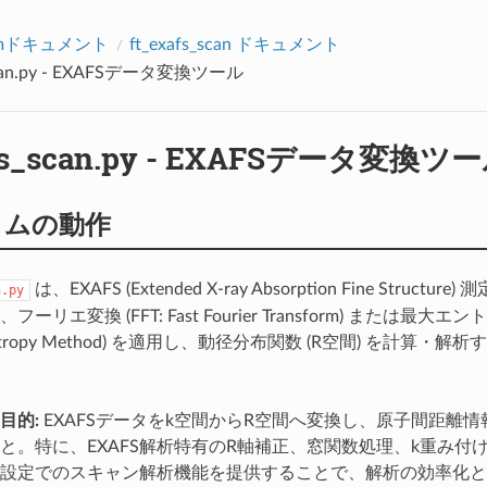
アクセス数：0
rumドキュメント
ft_exafs_scan ドキュメント
_scan.py - EXAFSデータ変換ツール
afs_scan.py - EXAFSデータ変換ツ
ラムの動作
は、EXAFS (Extended X-ray Absorption Fine Struct
n.py
リエ変換 (FFT: Fast Fourier Transform) または最大エン
Entropy Method) を適用し、動径分布関数 (R空間) を計算・解析
目的:
EXAFSデータをk空間からR空間へ変換し、原子間距離
と。特に、EXAFS解析特有のR軸補正、窓関数処理、k重み付
設定でのスキャン解析機能を提供することで、解析の効率化と