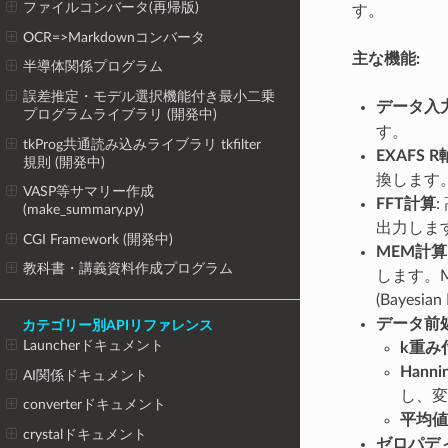
ファイルコンバータ(再帰版)
す。
OCR=>Markdownコンバータ
主な機能:
半導体関係プログラム
誤差推定・モデル選択機能付き最小二乗
データ入
プログラムライブラリ (開発中)
す。
tkProg共通読み込みライブラリ tkfilter
EXAFS 
規則 (開発中)
換します
VASP等サマリー作成
FFT計算
(make_summary.py)
出力しま
CGI Framework (開発中)
MEM計算
教科書・講義資料作成プログラム
します。MEM
(Bayesi
データ前
カテゴリー別APIリファレンス
Launcherドキュメント
k重み
Hann
AI関係ドキュメント
し、変
converterドキュメント
平均値
crystalドキュメント
ゼロパデ