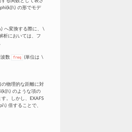
動する関数として表さ
phi(k))\)
の形でモデ
\)
へ変換する際に、
\
S解析においては、フ
。
周波数
(単位は
\
freq
倍の物理的な距離に対
(k))\)
のような項の
す。しかし、EXAFS
pi\)
倍することで、