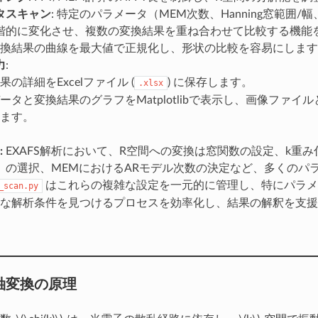
タスキャン
: 特定のパラメータ（MEM次数、Hanning窓範囲/幅
階的に変化させ、複数の変換結果を重ね合わせて比較する機能
 変換結果の曲線を最大値で正規化し、形状の比較を容易にしま
力
:
果の詳細をExcelファイル (
) に保存します。
.xlsx
ータと変換結果のグラフをMatplotlibで表示し、画像ファイ
ます。
:
EXAFS解析において、R空間への変換は窓関数の設定、k重
EM）の選択、MEMにおけるARモデル次数の決定など、多くのパ
はこれらの複雑な設定を一元的に管理し、特にパラメ
_scan.py
な解析条件を見つけるプロセスを効率化し、結果の解釈を支援
R軸変換の原理