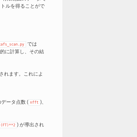
クトルを得ることがで
では
xafs_scan.py
率的に計算し、その結
されます。これによ
データ点数 (
)、
nfft
) が導出され
s(FT)**2