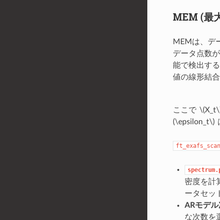
MEM (
MEMは、デ
データ点数が
能で検出する
値の線形結合
ここで
\(X_t\
(\epsilon_t\)
ft_exafs_sca
spectrum.
密度を計
ータセッ
ARモデ
な次数を