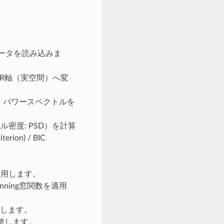
ータを読み込みま
たR軸（実空間）へ変
、パワースペクトルを
密度: PSD）を計算
ion) / BIC
適用します。
nning窓関数を適用
供します。
調整します。