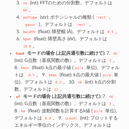
(int): FFTのための分割数。デフォルトは
na
。
64
(str): ポテンシャルの種類 (
,
pottype
'rect'
)。デフォルトは
。
'gauss'
'rect'
(float): 障壁幅 (Å)。デフォルトは
。
bwidth
0.5
(float): 障壁高さ (eV)。デフォルトは
bpot
。
10.0
モードの場合 (上記共通引数に続けて):
7.
band
nG
(int): G点数（基底関数の数）。デフォルトは
。
3
8.
(float): k点の最小値 (
単位)。デフォル
kmin
pi/a
トは
。 9.
(float): k点の最大値 (
単
-0.5
kmax
pi/a
位)。デフォルトは
。 10.
(int): k点の分割
0.5
nk
数。デフォルトは
。
21
モードの場合 (上記共通引数に続けて):
7.
wf
nG
(int): G点数（基底関数の数）。デフォルトは
。
3
8.
(float): 波動関数を計算するk値 (
単位)。
kw
pi/a
デフォルトは
。 9.
(int): プロットする
0.0
iLevel
エネルギー準位のインデックス。デフォルトは