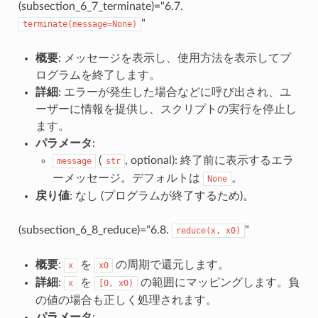
(subsection_6_7_terminate)="6.7.
"
terminate(message=None)
概要
: メッセージを表示し、使用方法を表示してプ
ログラムを終了します。
詳細
: エラーが発生した場合などに呼び出され、ユ
ーザーに情報を提供し、スクリプトの実行を停止し
ます。
パラメータ
:
(
, optional): 終了前に表示するエラ
message
str
ーメッセージ。デフォルトは
。
None
戻り値
: なし (プログラムが終了するため)。
(subsection_6_8_reduce)="6.8.
"
reduce(x,
x0)
概要
:
を
の周期で還元します。
x
x0
詳細
:
を
の範囲にマッピングします。負
x
[0,
x0)
の値の場合も正しく処理されます。
パラメータ
: