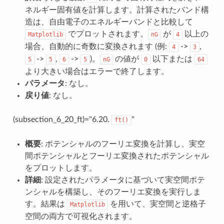
ネルギー固有値を計算します。計算されたバンド構
造は、自由電子のエネルギーバンドと比較して
でプロットされます。
が
以上の
Matplotlib
nG
4
場合、自動的に奇数に変換されます (例:
->
,
4
3
->
,
->
)。
の値が
以下または
5
5
6
5
nG
0
64
より大きい場合はエラーで終了します。
パラメータ
: なし。
戻り値
: なし。
(subsection_6_20_ft)="6.20.
"
ft()
概要
: ポテンシャルのフーリエ変換を計算し、実空
間ポテンシャルとフーリエ変換されたポテンシャル
をプロットします。
詳細
: 設定されたパラメータに基づいて実空間ポテ
ンシャルを構築し、そのフーリエ変換を実行しま
す。結果は
を用いて、実空間と逆格子
Matplotlib
空間の両方で可視化されます。