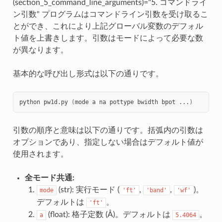
(section_5_command_line_arguments)="5. コマンドライ
ン引数" プログラムはコマンドライン引数を受け取るこ
とができ、これにより上記グローバル変数のデフォル
ト値を上書きします。引数はモードによって必要な数
が異なります。
基本的な呼び出し形式は以下の通りです。
python
pw1d.py
(
mode
a
na
pottype
bwidth
bpot
...
)
引数の順序と意味は以下の通りです。括弧内の引数は
オプションであり、指定しない場合はデフォルト値が
使用されます。
全モード共通:
(str): 実行モード (
,
,
)。
mode
'ft'
'band'
'wf'
デフォルトは
。
'ft'
(float): 格子定数 (Å)。デフォルトは
。
a
5.4064