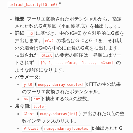
"
extract_basis(yft0,
nG)
概要
: フーリエ変換されたポテンシャルから、指定
された数のG点基底（平面波基底）を抽出します。
詳細
:
に基づき、中心 (G=0) から対称的にG点を
nG
抽出します。
の場合はG=0とG=1を、それ以
nG=2
外の場合はG=0を中心に正負のG点を抽出します。
抽出された
の要素の順序は、昇順にはソー
Glist
トされず、
の
[0,
1,
...,
nGmax,
-1,
...,
-nGmax]
ような順序になります。
パラメータ
:
(
): FFTの生の結果
yft0
numpy.ndarray[complex]
のフーリエ変換されたポテンシャル。
(
): 抽出するG点の総数。
nG
int
戻り値
:
:
tuple
(
): 抽出されたG点の整
Glist
numpy.ndarray[int]
数インデックスのリスト。
(
): 抽出されたG
Vftlist
numpy.ndarray[complex]