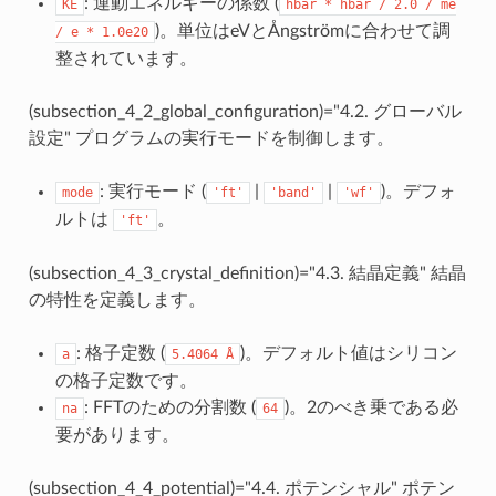
: 運動エネルギーの係数 (
KE
hbar
*
hbar
/
2.0
/
me
)。単位はeVとÅngströmに合わせて調
/
e
*
1.0e20
整されています。
(subsection_4_2_global_configuration)="4.2. グローバル
設定" プログラムの実行モードを制御します。
: 実行モード (
|
|
)。デフォ
mode
'ft'
'band'
'wf'
ルトは
。
'ft'
(subsection_4_3_crystal_definition)="4.3. 結晶定義" 結晶
の特性を定義します。
: 格子定数 (
)。デフォルト値はシリコン
a
5.4064
Å
の格子定数です。
: FFTのための分割数 (
)。2のべき乗である必
na
64
要があります。
(subsection_4_4_potential)="4.4. ポテンシャル" ポテン