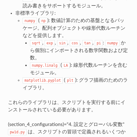
読み書きをサポートするモジュール。
非標準ライブラリ:
(
): 数値計算のための基盤となるパッ
numpy
np
ケージ。配列オブジェクトや線形代数ルーチン
などを提供します。
,
,
,
,
,
:
か
sqrt
exp
sin
cos
tan
pi
numpy
ら個別にインポートされる数学関数および定
数。
(
): 線形代数ルーチンを含む
numpy.linalg
LA
モジュール。
(
): グラフ描画のためのラ
matplotlib.pyplot
plt
イブラリ。
これらのライブラリは、スクリプトを実行する前にイ
ンストールされている必要があります。
(section_4_configurations)="4. 設定とグローバル変数"
は、スクリプトの冒頭で定義されるいくつか
pw1d.py