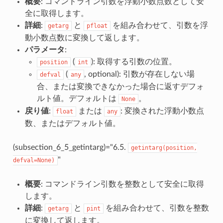
概要
: コマンドライン引数を浮動小数点数として安
全に取得します。
詳細
:
と
を組み合わせて、引数を浮
getarg
pfloat
動小数点数に変換して返します。
パラメータ
:
(
): 取得する引数の位置。
position
int
(
, optional): 引数が存在しない場
defval
any
合、または変換できなかった場合に返すデフォ
ルト値。デフォルトは
。
None
戻り値
:
または
: 変換された浮動小数点
float
any
数、またはデフォルト値。
(subsection_6_5_getintarg)="6.5.
getintarg(position,
"
defval=None)
概要
: コマンドライン引数を整数として安全に取得
します。
詳細
:
と
を組み合わせて、引数を整数
getarg
pint
に変換して返します。