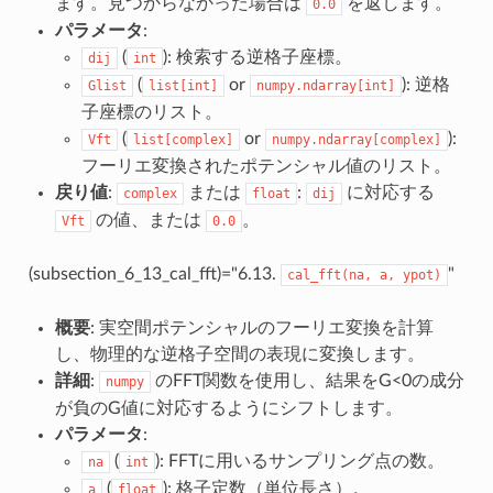
ます。見つからなかった場合は
を返します。
0.0
パラメータ
:
(
): 検索する逆格子座標。
dij
int
(
or
): 逆格
Glist
list[int]
numpy.ndarray[int]
子座標のリスト。
(
or
):
Vft
list[complex]
numpy.ndarray[complex]
フーリエ変換されたポテンシャル値のリスト。
戻り値
:
または
:
に対応する
complex
float
dij
の値、または
。
Vft
0.0
(subsection_6_13_cal_fft)="6.13.
"
cal_fft(na,
a,
ypot)
概要
: 実空間ポテンシャルのフーリエ変換を計算
し、物理的な逆格子空間の表現に変換します。
詳細
:
のFFT関数を使用し、結果をG<0の成分
numpy
が負のG値に対応するようにシフトします。
パラメータ
:
(
): FFTに用いるサンプリング点の数。
na
int
(
): 格子定数（単位長さ）。
a
float