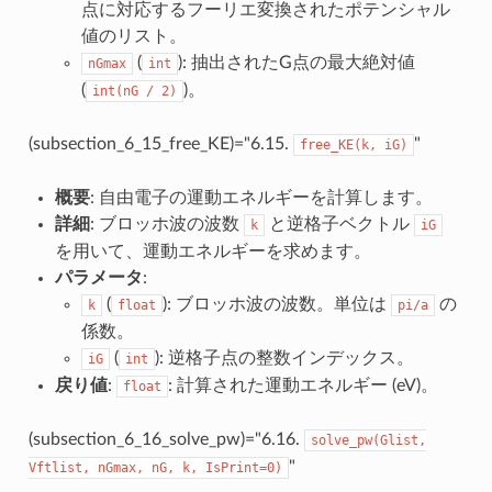
点に対応するフーリエ変換されたポテンシャル
値のリスト。
(
): 抽出されたG点の最大絶対値
nGmax
int
(
)。
int(nG
/
2)
(subsection_6_15_free_KE)="6.15.
"
free_KE(k,
iG)
概要
: 自由電子の運動エネルギーを計算します。
詳細
: ブロッホ波の波数
と逆格子ベクトル
k
iG
を用いて、運動エネルギーを求めます。
パラメータ
:
(
): ブロッホ波の波数。単位は
の
k
float
pi/a
係数。
(
): 逆格子点の整数インデックス。
iG
int
戻り値
:
: 計算された運動エネルギー (eV)。
float
(subsection_6_16_solve_pw)="6.16.
solve_pw(Glist,
"
Vftlist,
nGmax,
nG,
k,
IsPrint=0)