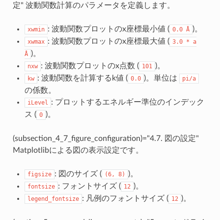
定" 波動関数計算のパラメータを定義します。
: 波動関数プロットのx座標最小値 (
)。
xwmin
0.0
Å
: 波動関数プロットのx座標最大値 (
xwmax
3.0
*
a
)。
Å
: 波動関数プロットのx点数 (
)。
nxw
101
: 波動関数を計算するk値 (
)。単位は
kw
0.0
pi/a
の係数。
: プロットするエネルギー準位のインデック
iLevel
ス (
)。
0
(subsection_4_7_figure_configuration)="4.7. 図の設定"
Matplotlibによる図の表示設定です。
: 図のサイズ (
)。
figsize
(6,
8)
: フォントサイズ (
)。
fontsize
12
: 凡例のフォントサイズ (
)。
legend_fontsize
12