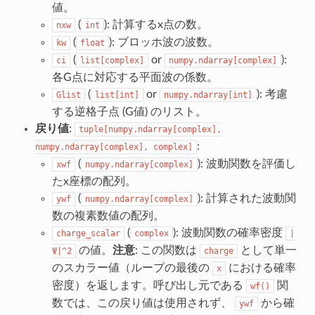
値。
(
): 計算するx点の数。
nxw
int
(
): ブロッホ波の波数。
kw
float
(
or
):
ci
list[complex]
numpy.ndarray[complex]
各G点に対応する平面波の係数。
(
or
): 考慮
Glist
list[int]
numpy.ndarray[int]
する逆格子点 (G値) のリスト。
戻り値
:
tuple[numpy.ndarray[complex],
:
numpy.ndarray[complex],
complex]
(
): 波動関数を評価し
xwf
numpy.ndarray[complex]
たx座標の配列。
(
): 計算された波動関
ywf
numpy.ndarray[complex]
数の複素数値の配列。
(
): 波動関数の確率密度
charge_scalar
complex
|
の値。
注意
: この関数は
として単一
Ψ|^2
charge
のスカラー値（ループの最後の
における確率
x
密度）を返します。呼び出し元である
関
wf()
数では、この戻り値は使用されず、
から確
ywf