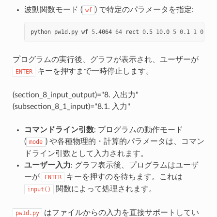
波動関数モード (
) で特定のパラメータを指定:
wf
python
pw1d.py
wf
5
.4064
64
rect
0
.5
10
.0
5
0
.1
1
0
.0
1
プログラムの実行後、グラフが表示され、ユーザーが
キーを押すまで一時停止します。
ENTER
(section_8_input_output)="8. 入出力"
(subsection_8_1_input)="8.1. 入力"
コマンドライン引数
: プログラムの動作モード
(
) や各種物理的・計算的パラメータは、コマン
mode
ドライン引数として入力されます。
ユーザー入力
: グラフ表示後、プログラムはユーザ
ーが
キーを押すのを待ちます。これは
ENTER
関数によって処理されます。
input()
はファイルからの入力を直接サポートしてい
pw1d.py