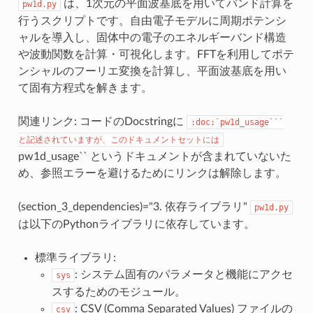
は、1次元の平面波基底を用いてバンド計算を
pw1d.py
行うスクリプトです。自由電子モデルに周期ポテンシ
ャルを導入し、固体中の電子のエネルギーバンド構造
や波動関数を計算・可視化します。FFTを利用してポテ
ンシャルのフーリエ変換を計算し、平面波基底を用い
て固有方程式を解きます。
関連リンク: コードのDocstringに
:doc:`pw1d_usage```
と記述されていますが、このドキュメントセットには
pw1d_usage`` というドキュメントが含まれていないた
め、参照エラーを避けるためにリンクは解除します。
(section_3_dependencies)="3. 依存ライブラリ"
pw1d.py
は以下のPythonライブラリに依存しています。
標準ライブラリ:
: システム固有のパラメータと機能にアクセ
sys
スするためのモジュール。
: CSV (Comma Separated Values) ファイルの
csv