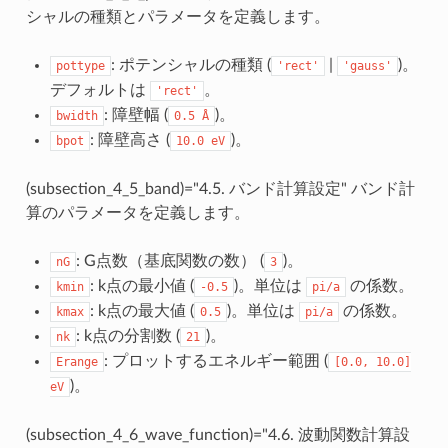
シャルの種類とパラメータを定義します。
: ポテンシャルの種類 (
|
)。
pottype
'rect'
'gauss'
デフォルトは
。
'rect'
: 障壁幅 (
)。
bwidth
0.5
Å
: 障壁高さ (
)。
bpot
10.0
eV
(subsection_4_5_band)="4.5. バンド計算設定" バンド計
算のパラメータを定義します。
: G点数（基底関数の数） (
)。
nG
3
: k点の最小値 (
)。単位は
の係数。
kmin
-0.5
pi/a
: k点の最大値 (
)。単位は
の係数。
kmax
0.5
pi/a
: k点の分割数 (
)。
nk
21
: プロットするエネルギー範囲 (
Erange
[0.0,
10.0]
)。
eV
(subsection_4_6_wave_function)="4.6. 波動関数計算設