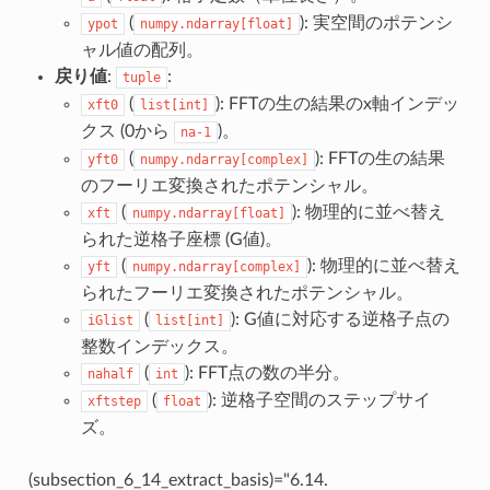
(
): 実空間のポテンシ
ypot
numpy.ndarray[float]
ャル値の配列。
戻り値
:
:
tuple
(
): FFTの生の結果のx軸インデッ
xft0
list[int]
クス (0から
)。
na-1
(
): FFTの生の結果
yft0
numpy.ndarray[complex]
のフーリエ変換されたポテンシャル。
(
): 物理的に並べ替え
xft
numpy.ndarray[float]
られた逆格子座標 (G値)。
(
): 物理的に並べ替え
yft
numpy.ndarray[complex]
られたフーリエ変換されたポテンシャル。
(
): G値に対応する逆格子点の
iGlist
list[int]
整数インデックス。
(
): FFT点の数の半分。
nahalf
int
(
): 逆格子空間のステップサイ
xftstep
float
ズ。
(subsection_6_14_extract_basis)="6.14.