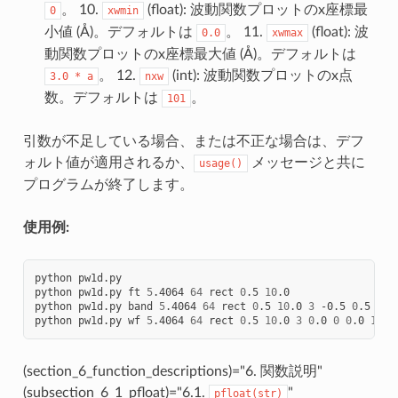
。 10.
(float): 波動関数プロットのx座標最
0
xwmin
小値 (Å)。デフォルトは
。 11.
(float): 波
0.0
xwmax
動関数プロットのx座標最大値 (Å)。デフォルトは
。 12.
(int): 波動関数プロットのx点
3.0
*
a
nxw
数。デフォルトは
。
101
引数が不足している場合、または不正な場合は、デフ
ォルト値が適用されるか、
メッセージと共に
usage()
プログラムが終了します。
使用例:
python
pw1d.py

python
pw1d.py
ft
5
.4064
64
rect
0
.5
10
.0

python
pw1d.py
band
5
.4064
64
rect
0
.5
10
.0
3
-0.5
0
.5
21
python
pw1d.py
wf
5
.4064
64
rect
0
.5
10
.0
3
0
.0
0
0
.0
16
.2
(section_6_function_descriptions)="6. 関数説明"
(subsection_6_1_pfloat)="6.1.
"
pfloat(str)