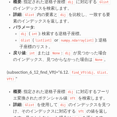
概要
: 指定された逆格子座標
に対応する
dij
Glist
のインデックスを検索します。
詳細
:
内の要素と
を比較し、一致する要
Glist
dij
素のインデックスを返します。
パラメータ
:
(
): 検索する逆格子座標。
dij
int
(
or
): 逆格
Glist
list[int]
numpy.ndarray[int]
子座標のリスト。
戻り値
:
または
:
が見つかった場合
int
None
dij
のインデックス、見つからなかった場合は
。
None
(subsection_6_12_find_Vft)="6.12.
find_Vft(dij,
Glist,
"
Vft)
概要
: 指定された逆格子座標
に対応するフーリ
dij
エ変換されたポテンシャル値
を検索します。
Vft
詳細
:
を使用して
のインデックスを見つ
Glist
dij
け、そのインデックスに対応する
の値を返し
Vft