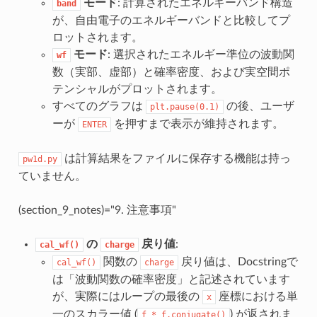
モード
: 計算されたエネルギーバンド構造
band
が、自由電子のエネルギーバンドと比較してプ
ロットされます。
モード
: 選択されたエネルギー準位の波動関
wf
数（実部、虚部）と確率密度、および実空間ポ
テンシャルがプロットされます。
すべてのグラフは
の後、ユーザ
plt.pause(0.1)
ーが
を押すまで表示が維持されます。
ENTER
は計算結果をファイルに保存する機能は持っ
pw1d.py
ていません。
(section_9_notes)="9. 注意事項"
の
戻り値
:
cal_wf()
charge
関数の
戻り値は、Docstringで
cal_wf()
charge
は「波動関数の確率密度」と記述されています
が、実際にはループの最後の
座標における単
x
一のスカラー値 (
) が返されま
f
*
f.conjugate()