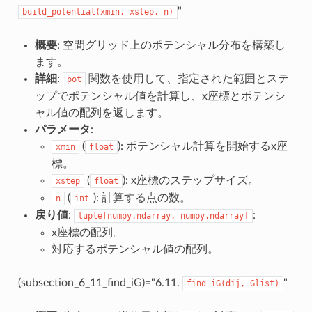
"
build_potential(xmin,
xstep,
n)
概要
: 空間グリッド上のポテンシャル分布を構築し
ます。
詳細
:
関数を使用して、指定された範囲とステ
pot
ップでポテンシャル値を計算し、x座標とポテンシ
ャル値の配列を返します。
パラメータ
:
(
): ポテンシャル計算を開始するx座
xmin
float
標。
(
): x座標のステップサイズ。
xstep
float
(
): 計算する点の数。
n
int
戻り値
:
:
tuple[numpy.ndarray,
numpy.ndarray]
x座標の配列。
対応するポテンシャル値の配列。
(subsection_6_11_find_iG)="6.11.
"
find_iG(dij,
Glist)