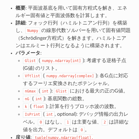
概要
: 平面波基底を用いて固有方程式を解き、エネ
ルギー固有値と平面波係数を計算します。
詳細
: フォック行列（ハミルトニアン行列）を構築
し、
の線形代数ソルバーを用いて固有値問題
Numpy
（Schrödinger方程式）を解きます。ハミルトニア
ンはエルミート行列となるように構築されます。
パラメータ
:
(
): 考慮する逆格子点
Glist
numpy.ndarray[int]
(G値) のリスト。
(
): 各G点に対応
Vftlist
numpy.ndarray[complex]
するフーリエ変換されたポテンシャル。
(
):
における最大の正のG値。
nGmax
int
Glist
(
): 基底関数の総数。
nG
int
(
): 計算を行うブロッホ波の波数。
k
float
(
, optional): デバッグ情報の出力レ
IsPrint
int
ベル。
はなし、
は主要な値、
は詳細な
0
1
2
値を出力。デフォルトは
。
0
戻り値
:
tuple[numpy.ndarray[float],