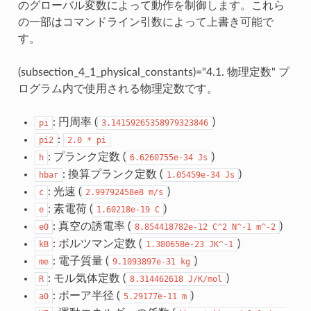
のグローバル変数によって動作を制御します。これら
の一部はコマンドライン引数によって上書き可能で
す。
(subsection_4_1_physical_constants)="4.1. 物理定数" プ
ログラム内で使用される物理定数です。
: 円周率 (
)
pi
3.14159265358979323846
:
pi2
2.0
*
pi
: プランク定数 (
)
h
6.6260755e-34
Js
: 換算プランク定数 (
)
hbar
1.05459e-34
Js
: 光速 (
)
c
2.99792458e8
m/s
: 素電荷 (
)
e
1.60218e-19
C
: 真空の誘電率 (
)
e0
8.854418782e-12
C^2
N^-1
m^-2
: ボルツマン定数 (
)
kB
1.380658e-23
JK^-1
: 電子質量 (
)
me
9.1093897e-31
kg
: モル気体定数 (
)
R
8.314462618
J/K/mol
: ボーア半径 (
)
a0
5.29177e-11
m