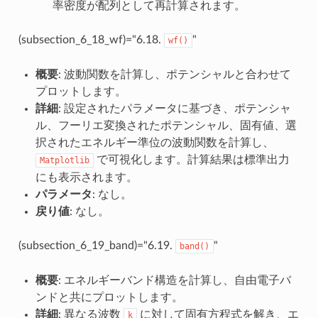
率密度が配列として再計算されます。
(subsection_6_18_wf)="6.18.
"
wf()
概要
: 波動関数を計算し、ポテンシャルと合わせて
プロットします。
詳細
: 設定されたパラメータに基づき、ポテンシャ
ル、フーリエ変換されたポテンシャル、固有値、選
択されたエネルギー準位の波動関数を計算し、
で可視化します。計算結果は標準出力
Matplotlib
にも表示されます。
パラメータ
: なし。
戻り値
: なし。
(subsection_6_19_band)="6.19.
"
band()
概要
: エネルギーバンド構造を計算し、自由電子バ
ンドと共にプロットします。
詳細
: 異なる波数
に対して固有方程式を解き、エ
k