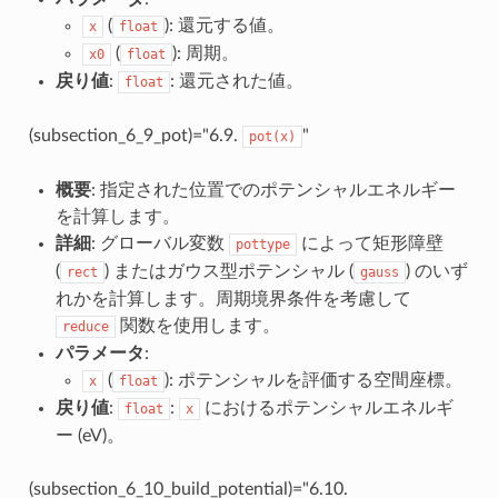
(
): 還元する値。
x
float
(
): 周期。
x0
float
戻り値
:
: 還元された値。
float
(subsection_6_9_pot)="6.9.
"
pot(x)
概要
: 指定された位置でのポテンシャルエネルギー
を計算します。
詳細
: グローバル変数
によって矩形障壁
pottype
(
) またはガウス型ポテンシャル (
) のいず
rect
gauss
れかを計算します。周期境界条件を考慮して
関数を使用します。
reduce
パラメータ
:
(
): ポテンシャルを評価する空間座標。
x
float
戻り値
:
:
におけるポテンシャルエネルギ
float
x
ー (eV)。
(subsection_6_10_build_potential)="6.10.