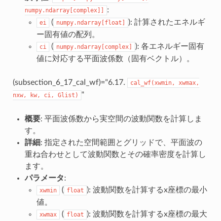
:
numpy.ndarray[complex]]
(
): 計算されたエネルギ
ei
numpy.ndarray[float]
ー固有値の配列。
(
): 各エネルギー固有
ci
numpy.ndarray[complex]
値に対応する平面波係数（固有ベクトル）。
(subsection_6_17_cal_wf)="6.17.
cal_wf(xwmin,
xwmax,
"
nxw,
kw,
ci,
Glist)
概要
: 平面波係数から実空間の波動関数を計算しま
す。
詳細
: 指定された空間範囲とグリッドで、平面波の
重ね合わせとして波動関数とその確率密度を計算し
ます。
パラメータ
:
(
): 波動関数を計算するx座標の最小
xwmin
float
値。
(
): 波動関数を計算するx座標の最大
xwmax
float