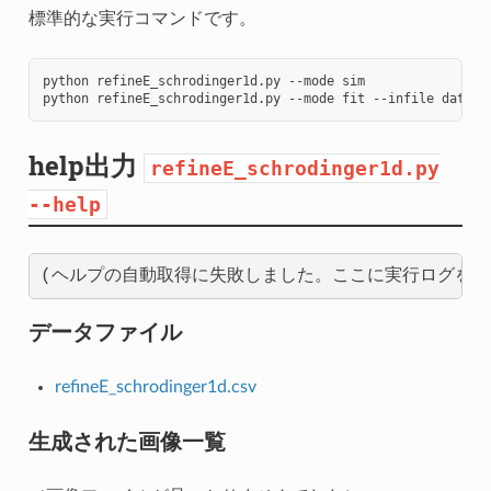
標準的な実行コマンドです。
python
refineE_schrodinger1d.py
--mode
sim

python
refineE_schrodinger1d.py
--mode
fit
--infile
help出力
refineE_schrodinger1d.py
--help
データファイル
refineE_schrodinger1d.csv
生成された画像一覧