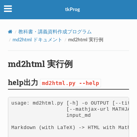
tkProg
教科書・講義資料作成プログラム
md2html ドキュメント
md2html 実行例
md2html 実行例
help出力
md2html.py
--help
usage: md2html.py [-h] -o OUTPUT [--title
                  [--mathjax-url MATHJAX_
                  input_md

Markdown (with LaTeX) -> HTML with MathJa