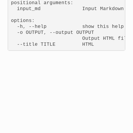
positional arguments:

  input_md              Input Markdown fi
options:

  -h, --help            show this help me
  -o OUTPUT, --output OUTPUT

                        Output HTML file p
  --title TITLE         HTML 