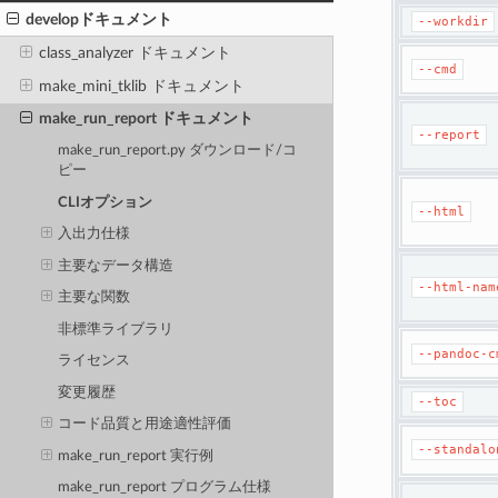
developドキュメント
--workdir
class_analyzer ドキュメント
--cmd
make_mini_tklib ドキュメント
make_run_report ドキュメント
--report
make_run_report.py ダウンロード/コ
ピー
CLIオプション
--html
入出力仕様
主要なデータ構造
--html-nam
主要な関数
非標準ライブラリ
--pandoc-c
ライセンス
変更履歴
--toc
コード品質と用途適性評価
--standalo
make_run_report 実行例
make_run_report プログラム仕様