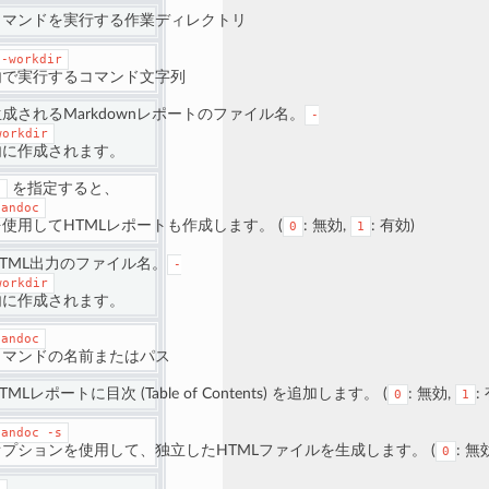
コマンドを実行する作業ディレクトリ
--workdir
内で実行するコマンド文字列
成されるMarkdownレポートのファイル名。
-
workdir
内に作成されます。
を指定すると、
1
pandoc
を使用してHTMLレポートも作成します。 (
: 無効,
: 有効)
0
1
HTML出力のファイル名。
-
workdir
内に作成されます。
pandoc
コマンドの名前またはパス
TMLレポートに目次 (Table of Contents) を追加します。 (
: 無効,
:
0
1
pandoc
-s
オプションを使用して、独立したHTMLファイルを生成します。 (
: 無
0