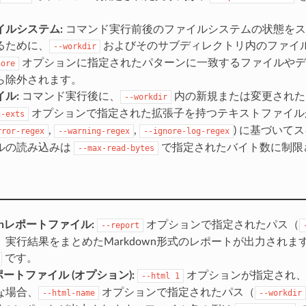
イルシステム:
コマンド実行前後のファイルシステムの状態をス
るために、
およびそのサブディレクトリ内のファイ
--workdir
オプションに指定されたパターンに一致するファイルやデ
nore
ら除外されます。
ル:
コマンド実行後に、
内の新規または変更された
--workdir
オプションで指定された拡張子を持つテキストファイル
g-exts
,
,
) に基づいて
rror-regex
--warning-regex
--ignore-log-regex
ルの読み込みは
で指定されたバイト数に制限
--max-read-bytes
ownレポートファイル:
オプションで指定されたパス（
--report
、実行結果をまとめたMarkdown形式のレポートが出力され
です。
ポートファイル (オプション):
オプションが指定され
--html
1
な場合、
オプションで指定されたパス（
--html-name
--workdir