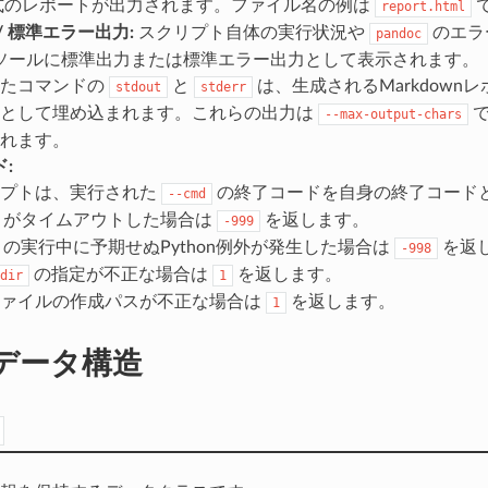
形式のレポートが出力されます。ファイル名の例は
report.html
/ 標準エラー出力:
スクリプト自体の実行状況や
のエラ
pandoc
ソールに標準出力または標準エラー出力として表示されます。
したコマンドの
と
は、生成されるMarkdown
stdout
stderr
クとして埋め込まれます。これらの出力は
で
--max-output-chars
れます。
:
リプトは、実行された
の終了コードを自身の終了コード
--cmd
がタイムアウトした場合は
を返します。
-999
の実行中に予期せぬPython例外が発生した場合は
を返
-998
の指定が不正な場合は
を返します。
dir
1
ファイルの作成パスが不正な場合は
を返します。
1
データ構造