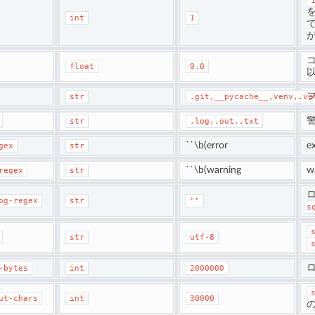
int
1
が
float
0.0
str
.git,__pycache__,venv,.ve
str
.log,.out,.txt
``\b(error
e
gex
str
``\b(warning
w
regex
str
og-regex
str
""
s
str
utf-8
-bytes
int
2000000
ut-chars
int
30000