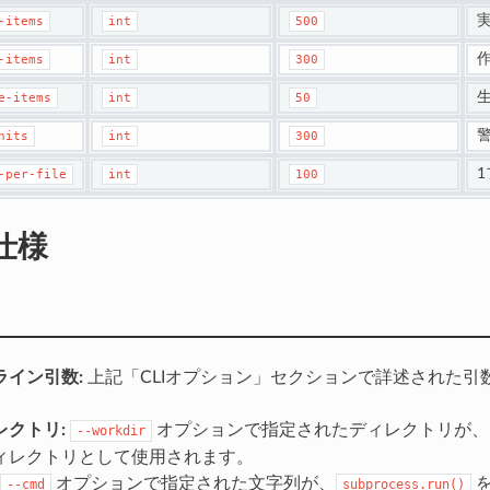
-items
int
500
-items
int
300
e-items
int
50
hits
int
300
-per-file
int
100
仕様
ライン引数:
上記「CLIオプション」セクションで詳述された引
レクトリ:
オプションで指定されたディレクトリが、
--workdir
ィレクトリとして使用されます。
オプションで指定された文字列が、
を
--cmd
subprocess.run()