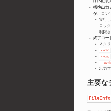
HTML
標準出力 
が、コン
実行
ロッ
制限さ
終了コード
スク
--cmd
--cmd
--work
出力
主要な
FileInfo