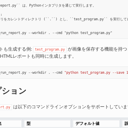
n_report.py`` は、Pythonインタプリタを通じて実行します。



をカレントディレクトリ (``.``) とし、``test_program.py`` を実行
ートも生成する例:
が画像を保存する機能を持つ
test_program.py
HTMLレポートも同時に生成します。
_run_report.py
--workdir
.
--cmd
"python test_program.py --save 
プション
は以下のコマンドラインオプションをサポートしていま
ort.py
名
型
デフォルト値