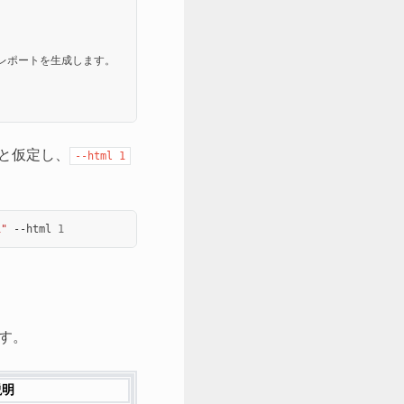
してレポートを生成します。

と仮定し、
--html
1
1"
--html
1
す。
説明