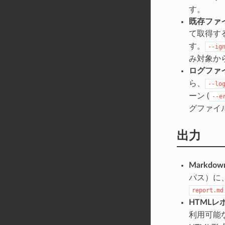
す。
既存ファ
て取得す
す。
--ig
み対象か
ログファイ
ら、
--lo
ーン (
--e
グファイ
出力
Markd
パス）に
report.md
HTMLレ
利用可能