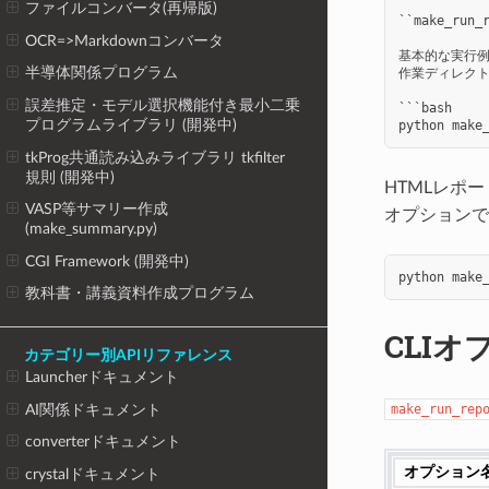
ファイルコンバータ(再帰版)
``make_ru
OCR=>Markdownコンバータ
基本的な実行例:
半導体関係プログラム
作業ディレクトリ
誤差推定・モデル選択機能付き最小二乗
```bash

プログラムライブラリ (開発中)
tkProg共通読み込みライブラリ tkfilter
規則 (開発中)
HTMLレポ
VASP等サマリー作成
オプションで
(make_summary.py)
CGI Framework (開発中)
python
make
教科書・講義資料作成プログラム
CLIオ
カテゴリー別APIリファレンス
Launcherドキュメント
AI関係ドキュメント
make_run_rep
converterドキュメント
オプション
crystalドキュメント