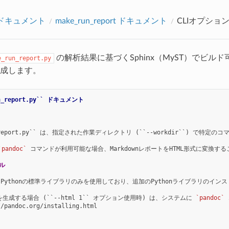
アクセス数：0
opドキュメント
make_run_report ドキュメント
CLIオプショ
の解析結果に基づくSphinx（MyST）でビルド可
e_run_report.py
成します。
un_report.py`` ドキュメント
un_report.py`` は、指定された作業ディレクトリ (``--workdir``) 
`pandoc`
 コマンドが利用可能な場合、MarkdownレポートをHTML形式に変換する
ル
Pythonの標準ライブラリのみを使用しており、追加のPythonライブラリのインス
を生成する場合 (``--html 1`` オプション使用時) は、システムに 
`pandoc`
/pandoc.org/installing.html
