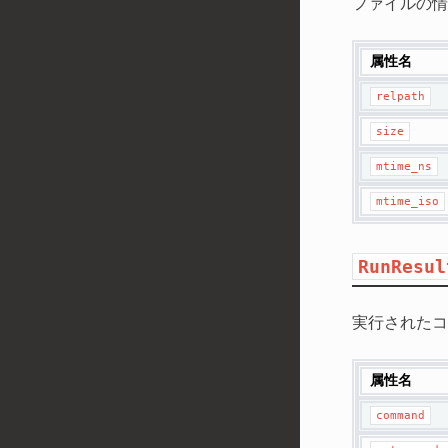
ファイルの情
属性名
relpath
size
mtime_ns
mtime_iso
RunResul
実行されたコ
属性名
command