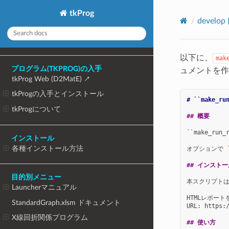
tkProg
devel
以下に、
mak
プログラム(TKPROG)の入手
ュメントを作
tkProg Web (D2MatE)
tkProgの入手とインストール
# ``make_r
tkProgについて
## 概要
``make_r
インストール
各種インストール方法
オプションで 
## インストー
目的別メニュー
本スクリプトは
Launcherマニュアル
HTMLレポート
StandardGraph.xlsm ドキュメント
URL: https:/
X線回折関係プログラム
## 使い方