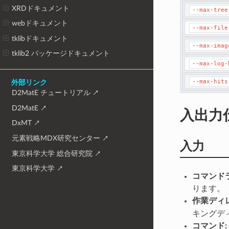
XRDドキュメント
--max-tree
webドキュメント
--max-file
tklibドキュメント
--max-imag
tklib2 パッケージドキュメント
--max-log-
--max-hits
外部リンク
D2MatE チュートリアル
D2MatE
入出力
DxMT
元素戦略MDX研究センター
入力
東京科学大学 総合研究院
東京科学大学
コマンド
ります。
作業ディ
キングデ
コマンド: