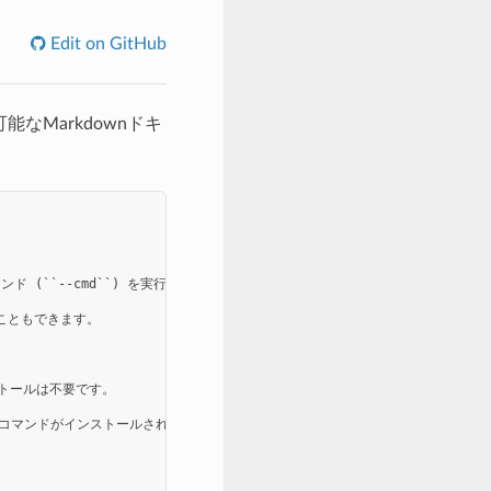
Edit on GitHub
ン
能なMarkdownドキ
で特定のコマンド (``--cmd``) を実行し、その実行結果を詳細なレポートとしてMark
こともできます。

トールは不要です。

 コマンドがインストールされ、実行パスが通っている必要があります。`pandoc