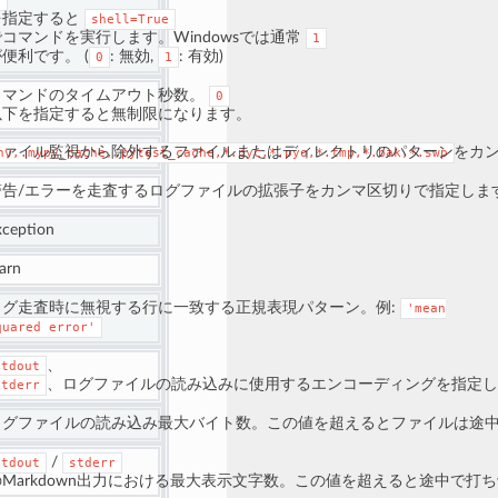
1
を指定すると
shell=True
でコマンドを実行します。Windowsでは通常
1
便利です。 (
: 無効,
: 有効)
0
1
コマンドのタイムアウト秒数。
0
以下を指定すると無制限になります。
ファイル監視から除外するファイルまたはディレクトリのパターンをカ
nv,.mypy_cache,.pytest_cache,*.pyc,*.pyo,*.tmp,*.bak,*.swp
警告/エラーを走査するログファイルの拡張子をカンマ区切りで指定しま
xception
arn
ログ走査時に無視する行に一致する正規表現パターン。例:
'mean
quared
error'
、
stdout
、ログファイルの読み込みに使用するエンコーディングを指定し
stderr
ログファイルの読み込み最大バイト数。この値を超えるとファイルは途
/
stdout
stderr
のMarkdown出力における最大表示文字数。この値を超えると途中で打