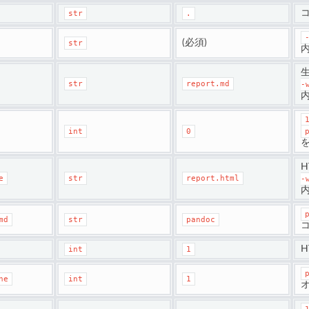
str
.
(必須)
str
生
str
report.md
-
int
0
e
str
report.html
-
md
str
pandoc
H
int
1
ne
int
1