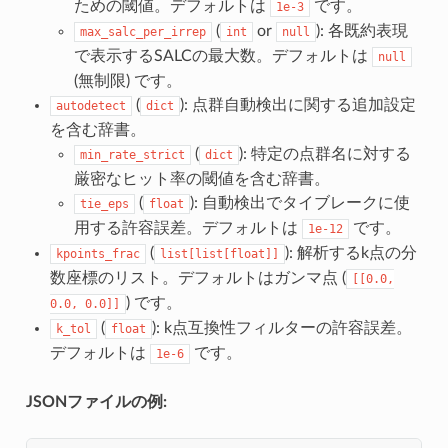
ための閾値。デフォルトは
です。
1e-3
(
or
): 各既約表現
max_salc_per_irrep
int
null
で表示するSALCの最大数。デフォルトは
null
(無制限) です。
(
): 点群自動検出に関する追加設定
autodetect
dict
を含む辞書。
(
): 特定の点群名に対する
min_rate_strict
dict
厳密なヒット率の閾値を含む辞書。
(
): 自動検出でタイブレークに使
tie_eps
float
用する許容誤差。デフォルトは
です。
1e-12
(
): 解析するk点の分
kpoints_frac
list[list[float]]
数座標のリスト。デフォルトはガンマ点 (
[[0.0,
) です。
0.0,
0.0]]
(
): k点互換性フィルターの許容誤差。
k_tol
float
デフォルトは
です。
1e-6
JSONファイルの例: