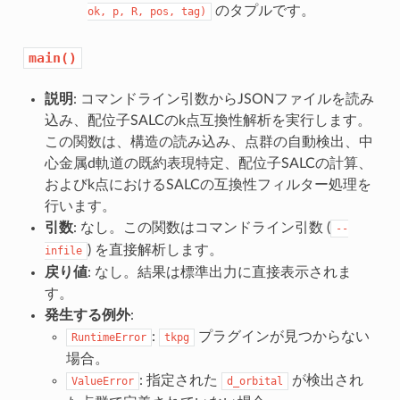
のタプルです。
ok,
p,
R,
pos,
tag)
main()
説明
: コマンドライン引数からJSONファイルを読み
込み、配位子SALCのk点互換性解析を実行します。
この関数は、構造の読み込み、点群の自動検出、中
心金属d軌道の既約表現特定、配位子SALCの計算、
およびk点におけるSALCの互換性フィルター処理を
行います。
引数
: なし。この関数はコマンドライン引数 (
--
) を直接解析します。
infile
戻り値
: なし。結果は標準出力に直接表示されま
す。
発生する例外
:
:
プラグインが見つからない
RuntimeError
tkpg
場合。
: 指定された
が検出され
ValueError
d_orbital