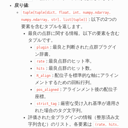
戻り値
:
tuple[tuple[dict,
float,
int,
numpy.ndarray,
: 以下の2つの
numpy.ndarray,
str],
list[tuple]]
要素を含むタプルを返します。
最良の点群に関する情報。以下の要素を含む
タプルです。
: 最良と判断された点群プラグイ
plugin
ン辞書。
: 最良点群のヒット率。
rate
: 最良点群のヒット数。
hits
: 配位子を標準的な軸にアライン
R_align
メントするための回転行列。
: アラインメント後の配位子
pos_aligned
座標。
: 厳密な受け入れ基準が適用さ
strict_tag
れた場合のタグ文字列。
評価された全プラグインの情報（整形済み文
字列含む）のリスト。各要素は
(rate,
hits,