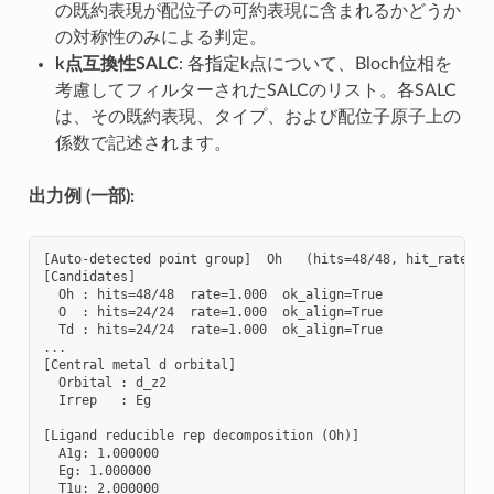
の既約表現が配位子の可約表現に含まれるかどうか
の対称性のみによる判定。
k点互換性SALC
: 各指定k点について、Bloch位相を
考慮してフィルターされたSALCのリスト。各SALC
は、その既約表現、タイプ、および配位子原子上の
係数で記述されます。
出力例 (一部):
[Auto-detected point group]  Oh   (hits=48/48, hit_rate=1.0
[Candidates]

  Oh : hits=48/48  rate=1.000  ok_align=True

  O  : hits=24/24  rate=1.000  ok_align=True

  Td : hits=24/24  rate=1.000  ok_align=True

...

[Central metal d orbital]

  Orbital : d_z2

  Irrep   : Eg

[Ligand reducible rep decomposition (Oh)]

  A1g: 1.000000

  Eg: 1.000000

  T1u: 2.000000
