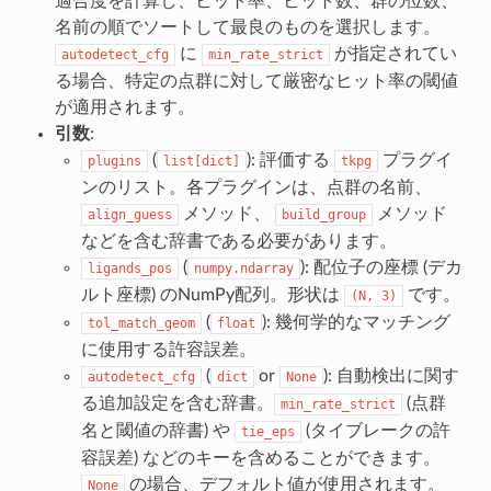
適合度を計算し、ヒット率、ヒット数、群の位数、
名前の順でソートして最良のものを選択します。
に
が指定されてい
autodetect_cfg
min_rate_strict
る場合、特定の点群に対して厳密なヒット率の閾値
が適用されます。
引数
:
(
): 評価する
プラグイ
plugins
list[dict]
tkpg
ンのリスト。各プラグインは、点群の名前、
メソッド、
メソッド
align_guess
build_group
などを含む辞書である必要があります。
(
): 配位子の座標 (デカ
ligands_pos
numpy.ndarray
ルト座標) のNumPy配列。形状は
です。
(N,
3)
(
): 幾何学的なマッチング
tol_match_geom
float
に使用する許容誤差。
(
or
): 自動検出に関す
autodetect_cfg
dict
None
る追加設定を含む辞書。
(点群
min_rate_strict
名と閾値の辞書) や
(タイブレークの許
tie_eps
容誤差) などのキーを含めることができます。
の場合、デフォルト値が使用されます。
None