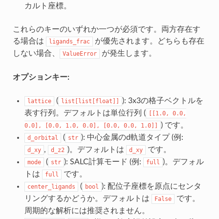
カルト座標。
これらのキーのいずれか一つが必須です。両方存在す
る場合は
が優先されます。どちらも存在
ligands_frac
しない場合、
が発生します。
ValueError
オプションキー:
(
): 3x3の格子ベクトルを
lattice
list[list[float]]
表す行列。デフォルトは単位行列 (
[[1.0,
0.0,
) です。
0.0],
[0.0,
1.0,
0.0],
[0.0,
0.0,
1.0]]
(
): 中心金属のd軌道タイプ (例:
d_orbital
str
,
)。デフォルトは
です。
d_xy
d_z2
d_xy
(
): SALC計算モード (例:
)。デフォル
mode
str
full
トは
です。
full
(
): 配位子座標を原点にセンタ
center_ligands
bool
リングするかどうか。デフォルトは
です。
False
周期的な解析には推奨されません。