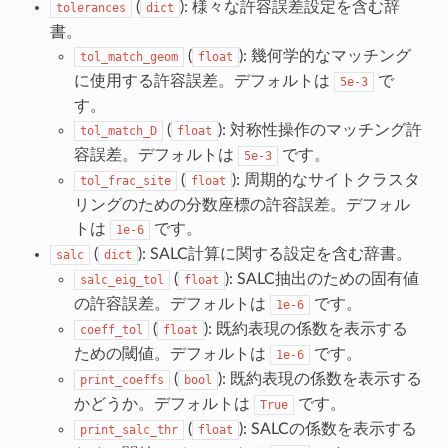
(
): 様々な許容誤差設定を含む辞
tolerances
dict
書。
(
): 幾何学的なマッチング
tol_match_geom
float
に使用する許容誤差。デフォルトは
で
5e-3
す。
(
): 対称性操作のマッチング許
tol_match_D
float
容誤差。デフォルトは
です。
5e-3
(
): 周期的なサイトクラスタ
tol_frac_site
float
リングのための分数座標の許容誤差。デフォル
トは
です。
1e-6
(
): SALC計算に関する設定を含む辞書。
salc
dict
(
): SALC抽出のための固有値
salc_eig_tol
float
の許容誤差。デフォルトは
です。
1e-6
(
): 既約表現の係数を表示する
coeff_tol
float
ための閾値。デフォルトは
です。
1e-6
(
): 既約表現の係数を表示する
print_coeffs
bool
かどうか。デフォルトは
です。
True
(
): SALCの係数を表示する
print_salc_thr
float