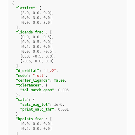
{
"lattice"
:
[
[
3.0
,
0.0
,
0.0
],
[
0.0
,
3.0
,
0.0
],
[
0.0
,
0.0
,
3.0
]
],
"ligands_frac"
:
[
[
0.0
,
0.0
,
0.5
],
[
0.0
,
0.5
,
0.0
],
[
0.5
,
0.0
,
0.0
],
[
0.0
,
0.0
,
-0.5
],
[
0.0
,
-0.5
,
0.0
],
[
-0.5
,
0.0
,
0.0
]
],
"d_orbital"
:
"d_z2"
,
"mode"
:
"full"
,
"center_ligands"
:
false
,
"tolerances"
:
{
"tol_match_geom"
:
0.005
},
"salc"
:
{
"salc_eig_tol"
:
1e-6
,
"print_salc_thr"
:
0.001
},
"kpoints_frac"
:
[
[
0.0
,
0.0
,
0.0
],
[
0.5
,
0.0
,
0.0
]
]