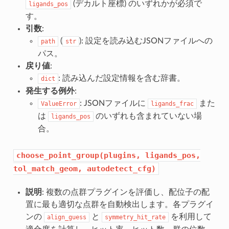
(デカルト座標) のいずれかが必須で
ligands_pos
す。
引数
:
(
): 設定を読み込むJSONファイルへの
path
str
パス。
戻り値
:
: 読み込んだ設定情報を含む辞書。
dict
発生する例外
:
: JSONファイルに
また
ValueError
ligands_frac
は
のいずれも含まれていない場
ligands_pos
合。
choose_point_group(plugins,
ligands_pos,
tol_match_geom,
autodetect_cfg)
説明
: 複数の点群プラグインを評価し、配位子の配
置に最も適切な点群を自動検出します。各プラグイ
ンの
と
を利用して
align_guess
symmetry_hit_rate