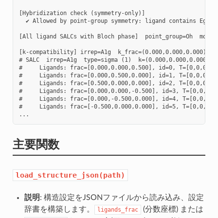
[Hybridization check (symmetry-only)]

  ✔ Allowed by point-group symmetry: ligand contains Eg

[All ligand SALCs with Bloch phase]  point_group=Oh  mode=f
[k-compatibility] irrep=A1g  k_frac=(0.000,0.000,0.000)  co
# SALC  irrep=A1g  type=sigma (1)  k=(0.000,0.000,0.000)

#     Ligands: frac=[0.000,0.000,0.500], id=0, T=[0,0,0] : 
#     Ligands: frac=[0.000,0.500,0.000], id=1, T=[0,0,0] : 
#     Ligands: frac=[0.500,0.000,0.000], id=2, T=[0,0,0] : 
#     Ligands: frac=[0.000,0.000,-0.500], id=3, T=[0,0,0] :
#     Ligands: frac=[0.000,-0.500,0.000], id=4, T=[0,0,0] :
#     Ligands: frac=[-0.500,0.000,0.000], id=5, T=[0,0,0] :
主要関数
load_structure_json(path)
説明
: 構造設定をJSONファイルから読み込み、設定
辞書を構築します。
(分数座標) または
ligands_frac