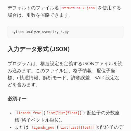
デフォルトのファイル名
を使用する
structure_k.json
場合は、引数を省略できます。
python
入力データ形式 (JSON)
プログラムは、構造設定を定義するJSONファイルを読
み込みます。このファイルは、格子情報、配位子座
標、d軌道情報、解析モード、許容誤差、SALC設定な
どを含みます。
必須キー:
(
): 配位子の分数座
ligands_frac
list[list[float]]
標 (格子ベクトル単位)。
または
(
): 配位子のデ
ligands_pos
list[list[float]]