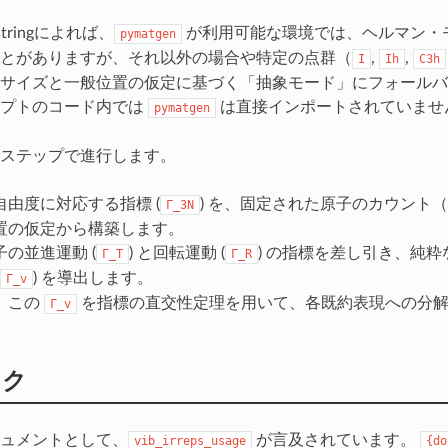
tringによれば、
が利用可能な環境では、ヘルマン・
pymatgen
とがありますが、それ以外の場合や特定の点群（
,
,
I
Ih
C3h
サイズと一般位置の仮定に基づく「抽象モード」にフォールバ
リプトのコード内では
は直接インポートされていませ
pymatgen
ステップで進行します。
自由度に対応する指標 (
) を、固定された原子のカウント
Γ_3N
置の仮定から構築します。
の並進運動 (
) と回転運動 (
) の指標を差し引き、純
Γ_T
Γ_R
) を導出します。
Γ_v
、この
を指標の直交性定理を用いて、各既約表現への分解
Γ_v
。
ンク
ュメントとして、
が言及されています。
vib_irreps_usage
{do