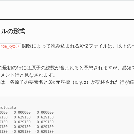
イルの形式
関数によって読み込まれるXYZファイルは、以下の
from_xyz()
の最初の行には原子の総数が含まれると予想されますが、必須
コメント行と見なされます。
は、各原子の要素名と3次元座標（x, y, z）が記述された行が
molecule
0000
0.000000
0.000000
9130
0.629130
0.629130
9130
-
0.629130
0.629130
9130
0.629130
-
0.629130
9130
-
0.629130
-
0.629130