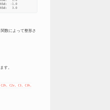
6
Sd
:
-
1.0
6
Sd
:
3.0
関数によって整形さ
ます。
C2h,
C2v,
C3,
C3h,