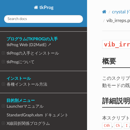
tkProg
cryst
vib_irreps.
プログラム(TKPROG)の入手
vib_ir
tkProg Web (D2MatE)
tkProgの入手とインストール
概要
tkProgについて
このスクリ
インストール
各種インストール方法
動モードの既
詳細説明
目的別メニュー
Launcherマニュアル
StandardGraph.xlsm ドキュメント
本スクリプト
X線回折関係プログラム
,
,
C4h
Ch
I