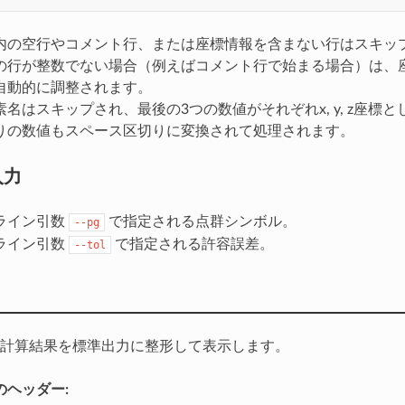
内の空行やコメント行、または座標情報を含まない行はスキッ
の行が整数でない場合（例えばコメント行で始まる場合）は、
自動的に調整されます。
名はスキップされ、最後の3つの数値がそれぞれx, y, z座標
りの数値もスペース区切りに変換されて処理されます。
入力
ライン引数
で指定される点群シンボル。
--pg
ライン引数
で指定される許容誤差。
--tol
計算結果を標準出力に整形して表示します。
のヘッダー: