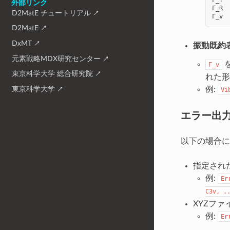
外部リンク
Γ_R
D2MatE チュートリアル
Γ_v
D2MatE
DxMT
振動既約
元素戦略MDX研究センター
Γ_v
東京科学大学 総合研究院
れた形
例:
東京科学大学
Vi
エラー出
以下の場合に
指定され
例:
Er
C3v,
.
XYZフ
例:
Er