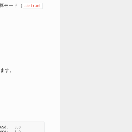
算モード（
abstract
ます。
6
Sd
:
3.0
6
Sd
:
1.0