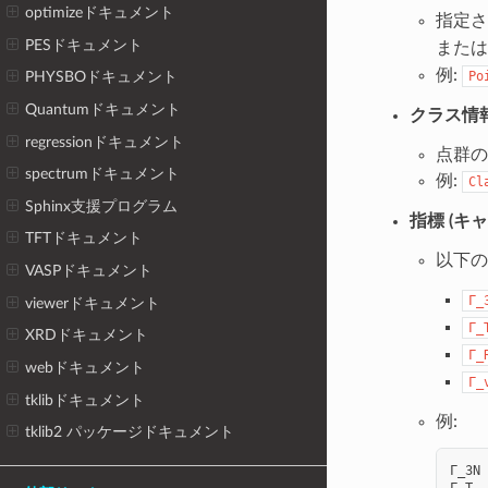
optimizeドキュメント
指定
PESドキュメント
また
例:
Po
PHYSBOドキュメント
Quantumドキュメント
クラス情報
regressionドキュメント
点群の
spectrumドキュメント
例:
Cl
Sphinx支援プログラム
指標 (キ
TFTドキュメント
以下の
VASPドキュメント
Γ_
viewerドキュメント
Γ_
XRDドキュメント
Γ_
webドキュメント
Γ_
tklibドキュメント
例:
tklib2 パッケージドキュメント
Γ_3N
Γ_T