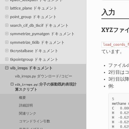
lattice_plane ドキュメント
入力
point_group ドキュメント
search_cif_db_tkcif ドキュメント
XYZファ
symmetrize_pymatgen ドキュメント
symmetrize_tklib ドキュメント
load_coords_
tkcrystalbase ドキュメント
ています。
tkpointgroup ドキュメント
ファイル
vib_irreps ドキュメント
2行目は
vib_irreps.py ダウンロード/コピー
3行目以降
: 分子の振動既約表現計
vib_irreps.py
例:
算スクリプト
概要
5
methane
詳細説明
C
0.00
H
0.62
関連リンク
H
-
0.62
コマンドライン引数
H
-
0.62
H
0.62