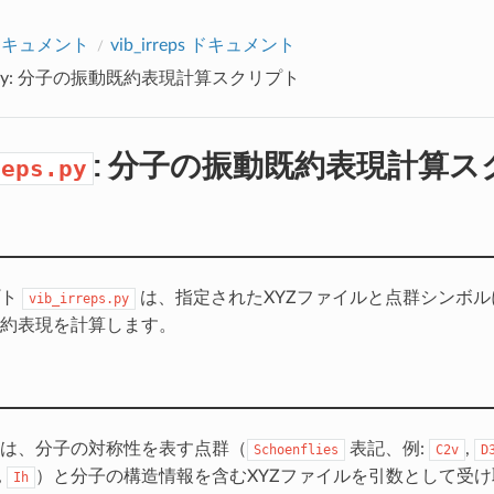
アクセス数：0
alドキュメント
vib_irreps ドキュメント
py
: 分子の振動既約表現計算スクリプト
: 分子の振動既約表現計算ス
reps.py
プト
は、指定されたXYZファイルと点群シンボ
vib_irreps.py
約表現を計算します。
は、分子の対称性を表す点群（
表記、例:
,
Schoenflies
C2v
D
,
）と分子の構造情報を含むXYZファイルを引数として受
Ih