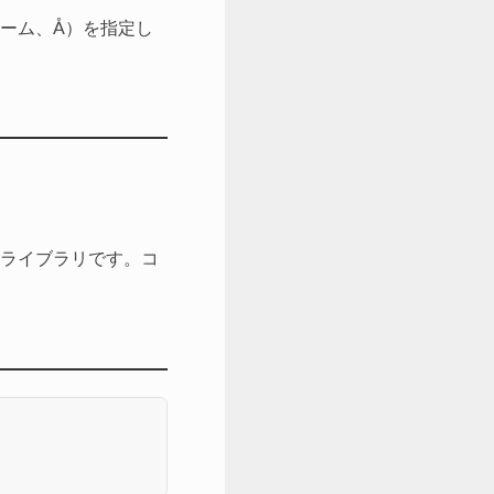
ローム、Å）を指定し
ムライブラリです。コ