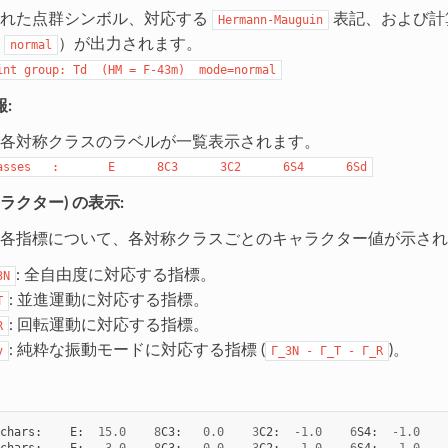
された点群シンボル、対応する
表記、および計
Hermann-Mauguin
は
）が出力されます。
normal
int
group:
Td
(HM
=
F-43m)
mode=normal
:
各対称クラスのラベルが一覧表示されます。
asses
:
E
8C3
3C2
6S4
6Sd
ャラクター) の表示:
各指標について、各対称クラスごとのキャラクター値が示され
: 全自由度に対応する指標。
3N
: 並進運動に対応する指標。
T
: 回転運動に対応する指標。
R
: 純粋な振動モードに対応する指標 (
)。
v
Γ_3N
-
Γ_T
-
Γ_R
chars
:
E
:
15.0
8
C3
:
0.0
3
C2
:
-
1.0
6
S4
:
-
1.0
chars
:
E
:
3.0
8
C3
:
0.0
3
C2
:
-
1.0
6
S4
:
-
1.0