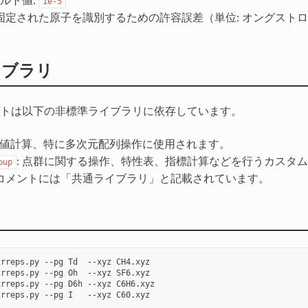
ルト値:
1e-5
 固定された原子を識別するための許容誤差（単位: オングスト
イブラリ
トは以下の非標準ライブラリに依存しています。
 数値計算、特に多次元配列操作に使用されます。
: 点群に関する操作、特性表、指標計算などを行うカスタ
oup
コメントには「共通ライブラリ」と記載されています。
irreps.py
--pg
Td
--xyz
CH4.xyz

irreps.py
--pg
Oh
--xyz
SF6.xyz

irreps.py
--pg
D6h
--xyz
C6H6.xyz

irreps.py
--pg
I
--xyz