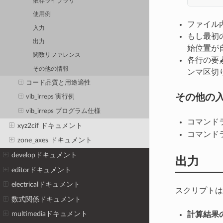
依存ライブラリ
使用例
ファイル
入力
もし最初
出力
始位置が
関数リファレンス
各行の要素
その他の情報
ンマ区切
コード品質と用途適性
その他の
vib_irreps 実行例
vib_irreps プログラム仕様
コマンド
xyz2cif ドキュメント
コマンド
zone_axes ドキュメント
developドキュメント
出力
editorドキュメント
electricalドキュメント
スクリプトは
数式関係ドキュメント
multimediaドキュメント
計算結果