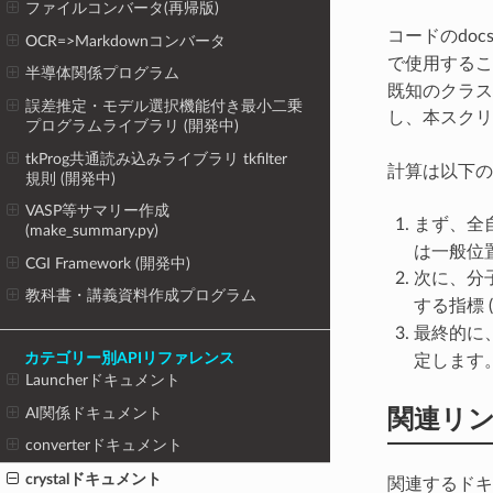
ファイルコンバータ(再帰版)
コードのdocs
OCR=>Markdownコンバータ
で使用するこ
半導体関係プログラム
既知のクラス
誤差推定・モデル選択機能付き最小二乗
し、本スク
プログラムライブラリ (開発中)
tkProg共通読み込みライブラリ tkfilter
計算は以下の
規則 (開発中)
VASP等サマリー作成
まず、全
(make_summary.py)
は一般位
CGI Framework (開発中)
次に、分子
教科書・講義資料作成プログラム
する指標 (
最終的に
カテゴリー別APIリファレンス
定します
Launcherドキュメント
関連リ
AI関係ドキュメント
converterドキュメント
crystalドキュメント
関連するドキ