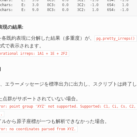
chars
:
E
:
3.0
8
C3
:
0.0
3
C2
:
-
1.0
6
S4
:
1.0
chars
:
E
:
9.0
8
C3
:
0.0
3
C2
:
1.0
6
S4
:
-
1.0
表現の結果:
を各既約表現に分解した結果（多重度）が、
pg.pretty_irreps()
式で表示されます。
brational
irreps:
1A1
+
1E
+
2F2
力
、エラーメッセージを標準出力に出力し、スクリプトは終了し
た点群がサポートされていない場合。
ror:
point
group
'XYZ'
not
supported.
Supported:
C1,
Ci,
Cs,
C2,
..
ァイルから原子座標が一つも解析できなかった場合。
ror:
no
coordinates
parsed
from
XYZ.