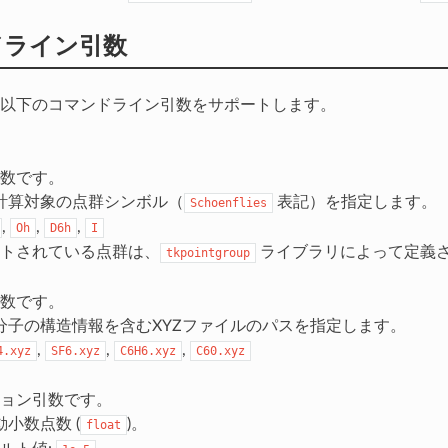
ドライン引数
以下のコマンドライン引数をサポートします。
数です。
 計算対象の点群シンボル（
表記）を指定します。
Schoenflies
,
,
,
Oh
D6h
I
トされている点群は、
ライブラリによって定義
tkpointgroup
数です。
 分子の構造情報を含むXYZファイルのパスを指定します。
,
,
,
4.xyz
SF6.xyz
C6H6.xyz
C60.xyz
ョン引数です。
動小数点数 (
)。
float