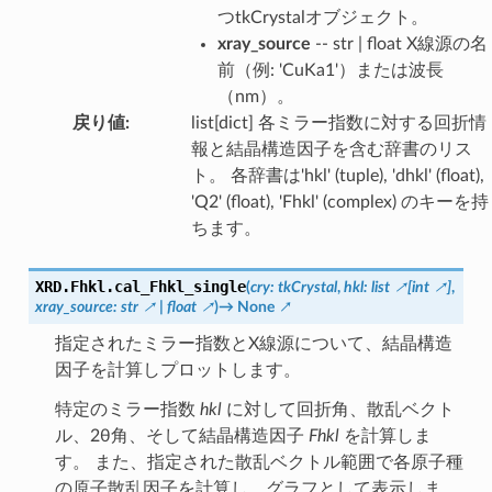
つtkCrystalオブジェクト。
xray_source
-- str | float X線源の名
前（例: 'CuKa1'）または波長
（nm）。
戻り値
:
list[dict] 各ミラー指数に対する回折情
報と結晶構造因子を含む辞書のリス
ト。 各辞書は'hkl' (tuple), 'dhkl' (float),
'Q2' (float), 'Fhkl' (complex) のキーを持
ちます。
XRD.Fhkl.
cal_Fhkl_single
(
cry
:
tkCrystal
,
hkl
:
list
[
int
]
,
xray_source
:
str
|
float
)
→
None
指定されたミラー指数とX線源について、結晶構造
因子を計算しプロットします。
特定のミラー指数
hkl
に対して回折角、散乱ベクト
ル、2θ角、そして結晶構造因子
Fhkl
を計算しま
す。 また、指定された散乱ベクトル範囲で各原子種
の原子散乱因子を計算し、グラフとして表示しま