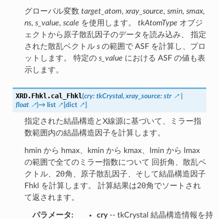
グローバル変数
target_atom
,
xray_source
,
smin
,
smax
,
ns
,
s_value
,
scale
を使用します。
tkAtomType
オブジ
ェクトから原子散乱因子のデータを読み込み、 指定
された散乱ベクトル
s
の範囲で ASF を計算し、プロ
ットします。 特定の
s_value
における ASF の値も表
示します。
XRD.Fhkl.
cal_Fhkl
(
cry
:
tkCrystal
,
xray_source
:
str
|
float
)
→
list
[
dict
]
指定された結晶構造とX線源に基づいて、ミラー指
数範囲内の結晶構造因子を計算します。
hmin から hmax、kmin から kmax、lmin から lmax
の範囲で全てのミラー指数について 回折角、散乱ベ
クトル、2θ角、原子散乱因子、そして結晶構造因子
Fhkl を計算します。 計算結果は2θ角でソートされ
て返されます。
パラメータ
:
cry
-- tkCrystal 結晶構造情報を持