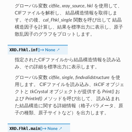
グローバル変数
ciffile
,
xray_source
,
hkl
を使用して、
CIFファイルを解析し、 結晶構造情報を取得しま
す。その後、
cal_Fhkl_single
関数を呼び出して 結晶
構造因子を計算し、結果を標準出力に表示し、原子
散乱因子のグラフをプロットします。
XRD.Fhkl.
inf
(
)
→
None
指定されたCIFファイルから結晶構造情報を読み込
み、その詳細を標準出力に表示します。
グローバル変数
ciffile
,
single
,
findvalidstructure
を使
用します。 CIFファイルを読み込み、
tkCIF
オブジェ
クトと
tkCrystal
オブジェクトが提供する
Print()
お
よび
PrintInf()
メソッドを呼び出して、 読み込まれ
た結晶構造に関する詳細情報（格子パラメータ、原
子の種類、原子サイトなど）を出力します。
XRD.Fhkl.
main
(
)
→
None