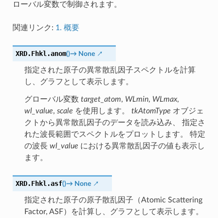
ローバル変数で制御されます。
関連リンク:
1. 概要
XRD.Fhkl.
anom
(
)
→
None
指定された原子の異常散乱因子スペクトルを計算
し、グラフとして表示します。
グローバル変数
target_atom
,
WLmin
,
WLmax
,
wl_value
,
scale
を使用します。
tkAtomType
オブジェ
クトから異常散乱因子のデータを読み込み、 指定さ
れた波長範囲でスペクトルをプロットします。 特定
の波長
wl_value
における異常散乱因子の値も表示し
ます。
XRD.Fhkl.
asf
(
)
→
None
指定された原子の原子散乱因子（Atomic Scattering
Factor, ASF）を計算し、グラフとして表示します。