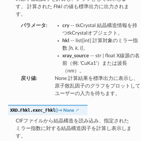
す。 計算された
Fhkl
の値も標準出力に出力されま
す。
パラメータ
:
cry
-- tkCrystal 結晶構造情報を持
つtkCrystalオブジェクト。
hkl
-- list[int] 計算対象のミラー指
数
[h, k, l]
。
xray_source
-- str | float X線源の名
前（例: 'CuKa1'）または波長
（nm）。
戻り値
:
None 計算結果を標準出力に表示し、
原子散乱因子のグラフをプロットして
ユーザーの入力を待ちます。
XRD.Fhkl.
exec_Fhkl
(
)
→
None
CIFファイルから結晶構造を読み込み、指定された
ミラー指数に対する結晶構造因子を計算し表示しま
す。