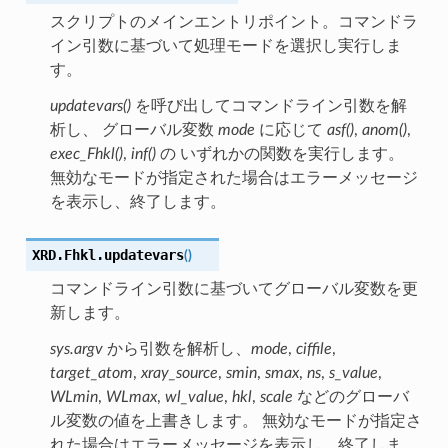
スクリプトのメインエントリポイント。コマンドラ
イン引数に基づいて処理モードを選択し実行しま
す。
updatevars()
を呼び出してコマンドライン引数を解
析し、 グローバル変数
mode
に応じて
asf()
,
anom()
,
exec_Fhkl()
,
inf()
の いずれかの関数を実行します。
無効なモードが指定された場合はエラーメッセージ
を表示し、終了します。
XRD.Fhkl.
updatevars
(
)
コマンドライン引数に基づいてグローバル変数を更
新します。
sys.argv
から引数を解析し、
mode
,
ciffile
,
target_atom
,
xray_source
,
smin
,
smax
,
ns
,
s_value
,
WLmin
,
WLmax
,
wl_value
,
hkl
,
scale
などのグローバ
ル変数の値を上書きします。 無効なモードが指定さ
れた場合はエラーメッセージを表示し、終了しま