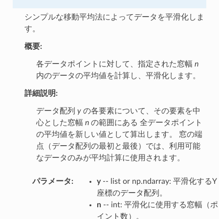
シンプルな移動平均法によってデータを平滑化しま
す。
概要:
各データポイントに対して、指定された窓幅
n
内のデータの平均値を計算し、平滑化します。
詳細説明:
データ配列
y
の各要素について、その要素を中
心とした窓幅
n
の範囲にある 全データポイント
の平均値を新しい値として算出します。 窓の端
点（データ配列の最初と最後）では、利用可能
なデータのみが平均計算に使用されます。
パラメータ
:
y
-- list or np.ndarray: 平滑化するY
座標のデータ配列。
n
-- int: 平滑化に使用する窓幅（ポ
イント数）。