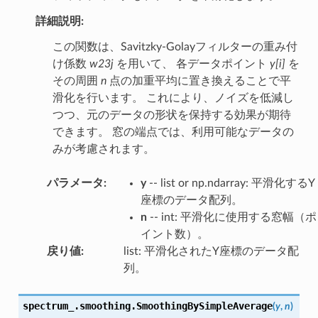
詳細説明:
この関数は、Savitzky-Golayフィルターの重み付
け係数
w23j
を用いて、 各データポイント
y[i]
を
その周囲
n
点の加重平均に置き換えることで平
滑化を行います。 これにより、ノイズを低減し
つつ、元のデータの形状を保持する効果が期待
できます。 窓の端点では、利用可能なデータの
みが考慮されます。
パラメータ
:
y
-- list or np.ndarray: 平滑化するY
座標のデータ配列。
n
-- int: 平滑化に使用する窓幅（ポ
イント数）。
戻り値
:
list: 平滑化されたY座標のデータ配
列。
spectrum_.smoothing.
SmoothingBySimpleAverage
(
y
,
n
)