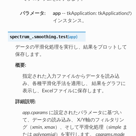
パラメータ
:
app
-- tkApplication: tkApplicationの
インスタンス。
spectrum_.smoothing.
test
(
app
)
データの平滑化処理を実行し、結果をプロットして
保存します。
概要:
指定された入力ファイルからデータを読み込
み、各種平滑化手法を適用し、 結果をグラフに
表示し、Excelファイルに保存します。
詳細説明:
app.cparams
に設定されたパラメータに基づい
て、データの読み込み、 X/Y軸のフィルタリン
グ（
xmin
,
xmax
）、そして平滑化処理（
simple
ま
たは
polynomial
）を実行します。
cparams.mode