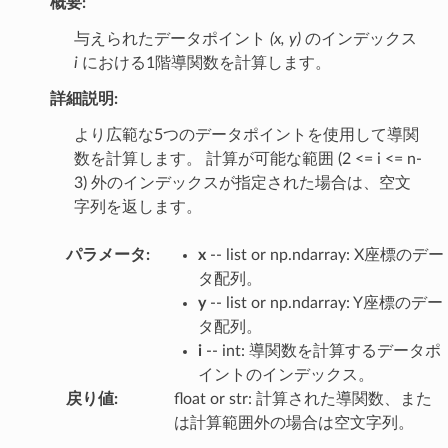
概要:
与えられたデータポイント
(x, y)
のインデックス
i
における1階導関数を計算します。
詳細説明:
より広範な5つのデータポイントを使用して導関
数を計算します。 計算が可能な範囲 (2 <= i <= n-
3) 外のインデックスが指定された場合は、空文
字列を返します。
パラメータ
:
x
-- list or np.ndarray: X座標のデー
タ配列。
y
-- list or np.ndarray: Y座標のデー
タ配列。
i
-- int: 導関数を計算するデータポ
イントのインデックス。
戻り値
:
float or str: 計算された導関数、また
は計算範囲外の場合は空文字列。