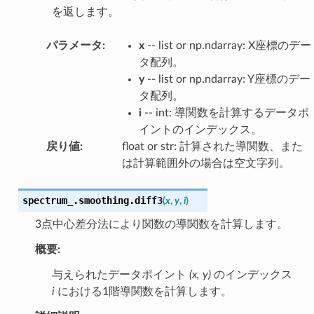
を返します。
パラメータ
:
x
-- list or np.ndarray: X座標のデー
タ配列。
y
-- list or np.ndarray: Y座標のデー
タ配列。
i
-- int: 導関数を計算するデータポ
イントのインデックス。
戻り値
:
float or str: 計算された導関数、また
は計算範囲外の場合は空文字列。
spectrum_.smoothing.
diff3
(
x
,
y
,
i
)
3点中心差分法により関数の導関数を計算します。
概要:
与えられたデータポイント
(x, y)
のインデックス
i
における1階導関数を計算します。