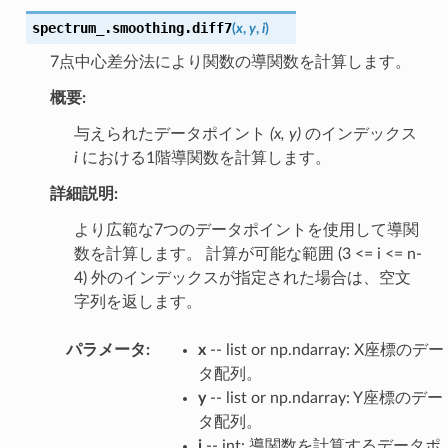
spectrum_.smoothing.
diff7
(
x
,
y
,
i
)
7点中心差分法により関数の導関数を計算します。
概要:
与えられたデータポイント
(x, y)
のインデックス
i
における1階導関数を計算します。
詳細説明:
より広範な7つのデータポイントを使用して導関
数を計算します。 計算が可能な範囲 (3 <= i <= n-
4) 外のインデックスが指定された場合は、空文
字列を返します。
パラメータ
:
x
-- list or np.ndarray: X座標のデー
タ配列。
y
-- list or np.ndarray: Y座標のデー
タ配列。
i
-- int: 導関数を計算するデータポ