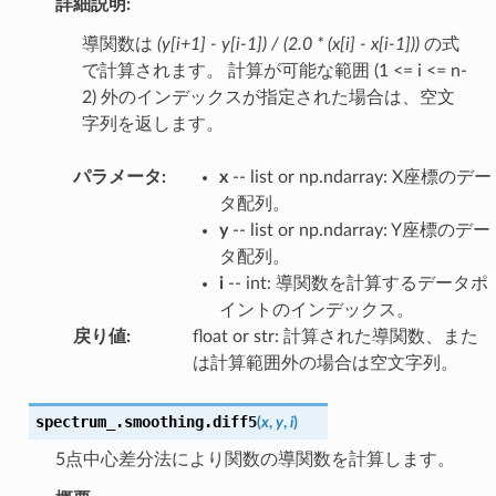
詳細説明:
導関数は
(y[i+1] - y[i-1]) / (2.0 * (x[i] - x[i-1]))
の式
で計算されます。 計算が可能な範囲 (1 <= i <= n-
2) 外のインデックスが指定された場合は、空文
字列を返します。
パラメータ
:
x
-- list or np.ndarray: X座標のデー
タ配列。
y
-- list or np.ndarray: Y座標のデー
タ配列。
i
-- int: 導関数を計算するデータポ
イントのインデックス。
戻り値
:
float or str: 計算された導関数、また
は計算範囲外の場合は空文字列。
spectrum_.smoothing.
diff5
(
x
,
y
,
i
)
5点中心差分法により関数の導関数を計算します。