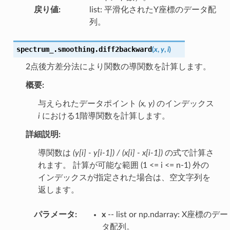
戻り値
:
list: 平滑化されたY座標のデータ配
列。
spectrum_.smoothing.
diff2backward
(
x
,
y
,
i
)
2点後方差分法により関数の導関数を計算します。
概要:
与えられたデータポイント
(x, y)
のインデックス
i
における1階導関数を計算します。
詳細説明:
導関数は
(y[i] - y[i-1]) / (x[i] - x[i-1])
の式で計算さ
れます。 計算が可能な範囲 (1 <= i <= n-1) 外の
インデックスが指定された場合は、空文字列を
返します。
パラメータ
:
x
-- list or np.ndarray: X座標のデー
タ配列。