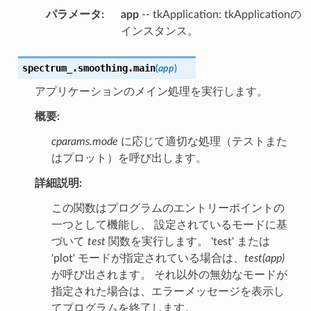
パラメータ
:
app
-- tkApplication: tkApplicationの
インスタンス。
spectrum_.smoothing.
main
(
app
)
アプリケーションのメイン処理を実行します。
概要:
cparams.mode
に応じて適切な処理（テストまた
はプロット）を呼び出します。
詳細説明:
この関数はプログラムのエントリーポイントの
一つとして機能し、 設定されているモードに基
づいて
test
関数を実行します。 'test' または
'plot' モードが指定されている場合は、
test(app)
が呼び出されます。 それ以外の無効なモードが
指定された場合は、エラーメッセージを表示し
てプログラムを終了します。