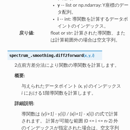
y
-- list or np.ndarray: Y座標のデー
タ配列。
i
-- int: 導関数を計算するデータポ
イントのインデックス。
戻り値
:
float or str: 計算された導関数、また
は計算範囲外の場合は空文字列。
spectrum_.smoothing.
diff2forward
(
x
,
y
,
i
)
2点前方差分法により関数の導関数を計算します。
概要:
与えられたデータポイント
(x, y)
のインデックス
i
における1階導関数を計算します。
詳細説明:
導関数は
(y[i+1] - y[i]) / (x[i+1] - x[i])
の式で計算
されます。 計算が可能な範囲 (0 <= i <= n-2) 外
のインデックスが指定された場合は、空文字列