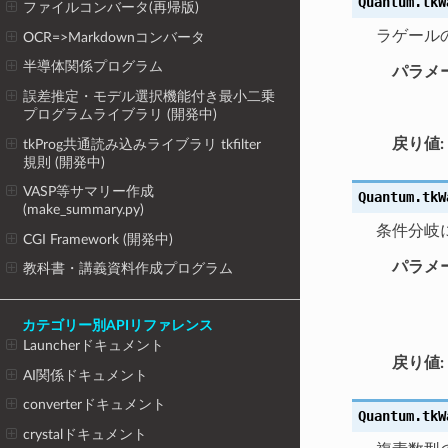
Quantum.tkW
ファイルコンバータ(再帰版)
ラゲール
OCR=>Markdownコンバータ
半導体関係プログラム
パラメ
誤差推定・モデル選択機能付き最小二乗
プログラムライブラリ (開発中)
戻り値
:
tkProg共通読み込みライブラリ tkfilter
規則 (開発中)
VASP等サマリー作成
Quantum.tkW
(make_summary.py)
条件分岐
CGI Framework (開発中)
パラメ
教科書・講義資料作成プログラム
カテゴリー別APIリファレンス
Launcherドキュメント
戻り値
:
AI関係ドキュメント
converterドキュメント
Quantum.tkW
crystalドキュメント