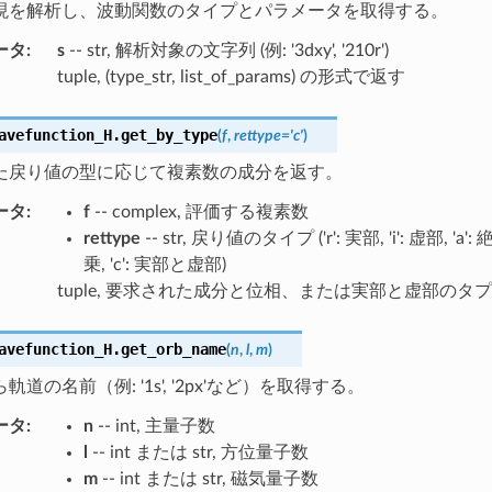
現を解析し、波動関数のタイプとパラメータを取得する。
ータ
:
s
-- str, 解析対象の文字列 (例: '3dxy', '210r')
tuple, (type_str, list_of_params) の形式で返す
avefunction_H.
get_by_type
(
f
,
rettype
=
'c'
)
た戻り値の型に応じて複素数の成分を返す。
ータ
:
f
-- complex, 評価する複素数
rettype
-- str, 戻り値のタイプ ('r': 実部, 'i': 虚部, 'a'
乗, 'c': 実部と虚部)
tuple, 要求された成分と位相、または実部と虚部のタ
avefunction_H.
get_orb_name
(
n
,
l
,
m
)
道の名前（例: '1s', '2px'など）を取得する。
ータ
:
n
-- int, 主量子数
l
-- int または str, 方位量子数
m
-- int または str, 磁気量子数