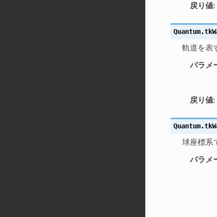
戻り値
:
Quantum.tkW
軌道を表す
パラメ
戻り値
:
Quantum.tkW
球座標系
パラメ