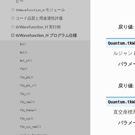
ピー
モジュール
tkWavefunction_H
コード品質と用途適性評価
戻り値
:
tkWavefunction_H 実行例
tkWavefunction_H プログラム仕様
Quantum.tkW
En()
ルジャン
Rnl()
Rnl_if()
パラメ
Ylm()
Ylm_phi()
戻り値
:
Ylm_phi_r()
Ylm_r()
Quantum.tkW
Ylm_real()
Ylm_theta()
直交座標
Ylm_xyz()
パラメ
Ylm_xyz_real()