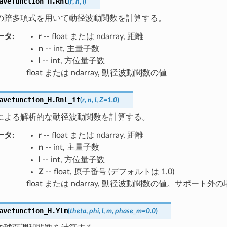
avefunction_H.
Rnl
(
r
,
n
,
l
)
の陪多項式を用いて動径波動関数を計算する。
ータ
:
r
-- float または ndarray, 距離
n
-- int, 主量子数
l
-- int, 方位量子数
float または ndarray, 動径波動関数の値
avefunction_H.
Rnl_if
(
r
,
n
,
l
,
Z
=
1.0
)
による解析的な動径波動関数を計算する。
ータ
:
r
-- float または ndarray, 距離
n
-- int, 主量子数
l
-- int, 方位量子数
Z
-- float, 原子番号 (デフォルトは 1.0)
float または ndarray, 動径波動関数の値。サポート外の
avefunction_H.
Ylm
(
theta
,
phi
,
l
,
m
,
phase_m
=
0.0
)