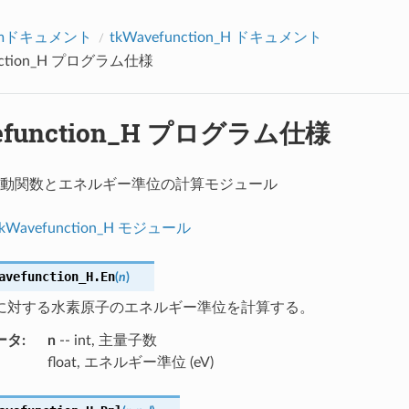
アクセス数：0
tumドキュメント
tkWavefunction_H ドキュメント
unction_H プログラム仕様
efunction_H プログラム仕様
動関数とエネルギー準位の計算モジュール
tkWavefunction_H モジュール
avefunction_H.
En
(
n
)
に対する水素原子のエネルギー準位を計算する。
ータ
:
n
-- int, 主量子数
float, エネルギー準位 (eV)