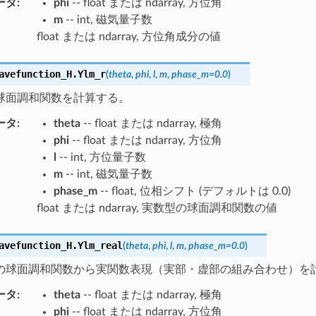
ータ
:
phi
-- float または ndarray, 方位角
m
-- int, 磁気量子数
float または ndarray, 方位角成分の値
avefunction_H.
Ylm_r
(
theta
,
phi
,
l
,
m
,
phase_m
=
0.0
)
球面調和関数を計算する。
ータ
:
theta
-- float または ndarray, 極角
phi
-- float または ndarray, 方位角
l
-- int, 方位量子数
m
-- int, 磁気量子数
phase_m
-- float, 位相シフト (デフォルトは 0.0)
float または ndarray, 実数型の球面調和関数の値
avefunction_H.
Ylm_real
(
theta
,
phi
,
l
,
m
,
phase_m
=
0.0
)
の球面調和関数から実関数表現（実部・虚部の組み合わせ）を
ータ
:
theta
-- float または ndarray, 極角
phi
-- float または ndarray, 方位角