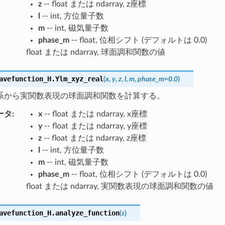
z
-- float または ndarray, z座標
l
-- int, 方位量子数
m
-- int, 磁気量子数
phase_m
-- float, 位相シフト (デフォルトは 0.0)
float または ndarray, 球面調和関数の値
avefunction_H.
Ylm_xyz_real
(
x
,
y
,
z
,
l
,
m
,
phase_m
=
0.0
)
系から実関数表現の球面調和関数を計算する。
ータ
:
x
-- float または ndarray, x座標
y
-- float または ndarray, y座標
z
-- float または ndarray, z座標
l
-- int, 方位量子数
m
-- int, 磁気量子数
phase_m
-- float, 位相シフト (デフォルトは 0.0)
float または ndarray, 実関数表現の球面調和関数の値
avefunction_H.
analyze_function
(
s
)