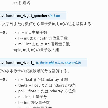
str, 軌道名
avefunction_H.
get_qnumbers
(
n
,
l
,
m
)
文字列または数値から量子数(n, l, m)の組を取得する。
ータ
:
n
-- int, 主量子数
l
-- int または str, 方位量子数
m
-- int または str, 磁気量子数
tuple, (n, l, m) の量子数の組
avefunction_H.
psi_r
(
r
,
theta
,
phi
,
n
,
l
,
m
,
phase
=
0.0
)
での水素原子の複素波動関数を計算する。
ータ
:
r
-- float または ndarray, 距離
theta
-- float または ndarray, 極角
phi
-- float または ndarray, 方位角
n
-- int, 主量子数
l
-- int, 方位量子数