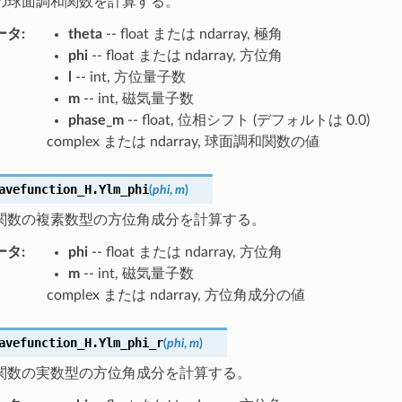
の球面調和関数を計算する。
ータ
:
theta
-- float または ndarray, 極角
phi
-- float または ndarray, 方位角
l
-- int, 方位量子数
m
-- int, 磁気量子数
phase_m
-- float, 位相シフト (デフォルトは 0.0)
complex または ndarray, 球面調和関数の値
avefunction_H.
Ylm_phi
(
phi
,
m
)
関数の複素数型の方位角成分を計算する。
ータ
:
phi
-- float または ndarray, 方位角
m
-- int, 磁気量子数
complex または ndarray, 方位角成分の値
avefunction_H.
Ylm_phi_r
(
phi
,
m
)
関数の実数型の方位角成分を計算する。