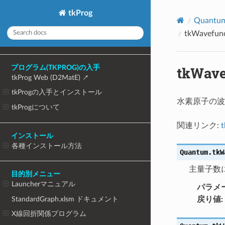
tkProg
Quan
tkWavef
tkWav
プログラム(TKPROG)の入手
tkProg Web (D2MatE)
tkProgの入手とインストール
水素原子の波
tkProgについて
関連リンク:
インストール
各種インストール方法
Quantum.tkW
主量子数
目的別メニュー
Launcherマニュアル
パラメ
StandardGraph.xlsm ドキュメント
戻り値
:
X線回折関係プログラム