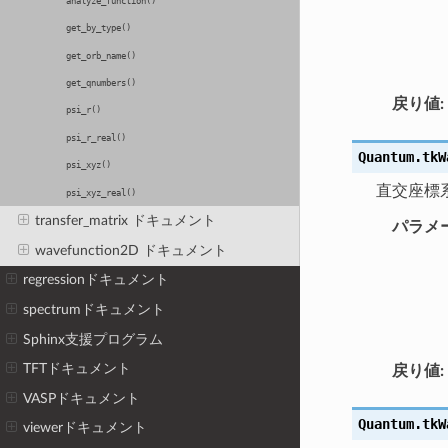
analyze_function()
get_by_type()
get_orb_name()
get_qnumbers()
戻り値
:
psi_r()
psi_r_real()
Quantum.tkW
psi_xyz()
直交座標
psi_xyz_real()
transfer_matrix ドキュメント
パラメ
wavefunction2D ドキュメント
regressionドキュメント
spectrumドキュメント
Sphinx支援プログラム
TFTドキュメント
戻り値
:
VASPドキュメント
Quantum.tkW
viewerドキュメント