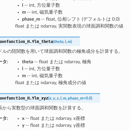
l
-- int, 方位量子数
m
-- int, 磁気量子数
phase_m
-- float, 位相シフト (デフォルトは 0.0)
float または ndarray, 実関数表現の球面調和関数の値
avefunction_H.
Ylm_theta
(
theta
,
l
,
m
)
ドルの陪関数を用いて球面調和関数の極角成分を計算する。
ータ
:
theta
-- float または ndarray, 極角
l
-- int, 方位量子数
m
-- int, 磁気量子数
float または ndarray, 極角成分の値
avefunction_H.
Ylm_xyz
(
x
,
y
,
z
,
l
,
m
,
phase_m
=
0.0
)
系から実数型の球面調和関数を計算する。
ータ
:
x
-- float または ndarray, x座標
y
-- float または ndarray, y座標