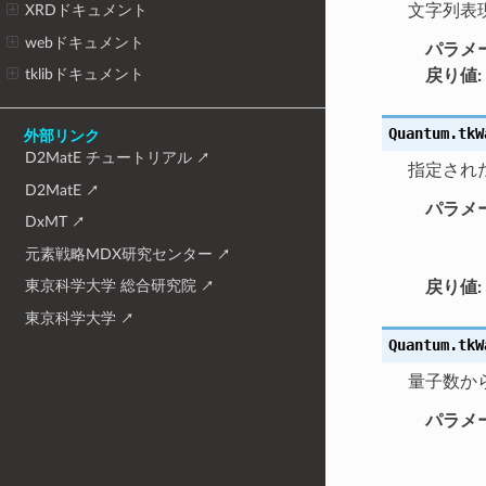
文字列表
XRDドキュメント
webドキュメント
パラメ
tklibドキュメント
戻り値
:
Quantum.tkW
外部リンク
D2MatE チュートリアル
指定され
D2MatE
パラメ
DxMT
元素戦略MDX研究センター
東京科学大学 総合研究院
戻り値
:
東京科学大学
Quantum.tkW
量子数から軌
パラメ