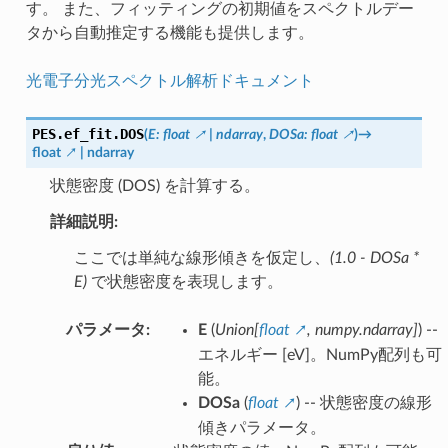
す。 また、フィッティングの初期値をスペクトルデー
タから自動推定する機能も提供します。
光電子分光スペクトル解析ドキュメント
PES.ef_fit.
DOS
(
E
:
float
|
ndarray
,
DOSa
:
float
)
→
float
|
ndarray
状態密度 (DOS) を計算する。
詳細説明:
ここでは単純な線形傾きを仮定し、
(1.0 - DOSa *
E)
で状態密度を表現します。
パラメータ
:
E
(
Union
[
float
,
numpy.ndarray
]
) --
エネルギー [eV]。NumPy配列も可
能。
DOSa
(
float
) -- 状態密度の線形
傾きパラメータ。