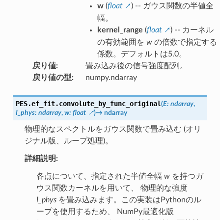
w
(
float
) -- ガウス関数の半値全
幅。
kernel_range
(
float
) -- カーネル
の有効範囲を
w
の倍数で指定する
係数。デフォルトは5.0。
戻り値
:
畳み込み後の信号強度配列。
戻り値の型
:
numpy.ndarray
PES.ef_fit.
convolute_by_func_original
(
E
:
ndarray
,
I_phys
:
ndarray
,
w
:
float
)
→
ndarray
物理的なスペクトルをガウス関数で畳み込む (オリ
ジナル版、ループ処理)。
詳細説明:
各点について、指定された半値全幅
w
を持つガ
ウス関数カーネルを用いて、 物理的な強度
I_phys
を畳み込みます。この実装はPythonのル
ープを使用するため、 NumPy最適化版