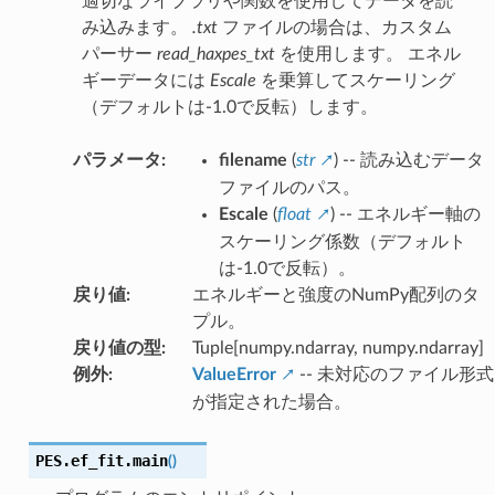
適切なライブラリや関数を使用してデータを読
み込みます。
.txt
ファイルの場合は、カスタム
パーサー
read_haxpes_txt
を使用します。 エネル
ギーデータには
Escale
を乗算してスケーリング
（デフォルトは-1.0で反転）します。
パラメータ
:
filename
(
str
) -- 読み込むデータ
ファイルのパス。
Escale
(
float
) -- エネルギー軸の
スケーリング係数（デフォルト
は-1.0で反転）。
戻り値
:
エネルギーと強度のNumPy配列のタ
プル。
戻り値の型
:
Tuple[numpy.ndarray, numpy.ndarray]
例外
:
ValueError
-- 未対応のファイル形式
が指定された場合。
PES.ef_fit.
main
(
)