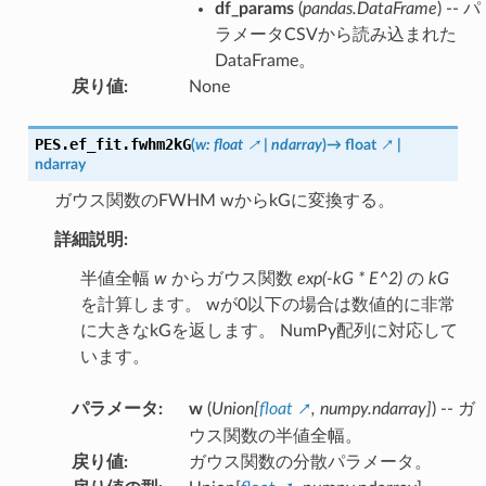
df_params
(
pandas.DataFrame
) -- パ
ラメータCSVから読み込まれた
DataFrame。
戻り値
:
None
PES.ef_fit.
fwhm2kG
(
w
:
float
|
ndarray
)
→
float
|
ndarray
ガウス関数のFWHM wからkGに変換する。
詳細説明:
半値全幅
w
からガウス関数
exp(-kG * E^2)
の
kG
を計算します。 wが0以下の場合は数値的に非常
に大きなkGを返します。 NumPy配列に対応して
います。
パラメータ
:
w
(
Union
[
float
,
numpy.ndarray
]
) -- ガ
ウス関数の半値全幅。
戻り値
:
ガウス関数の分散パラメータ。