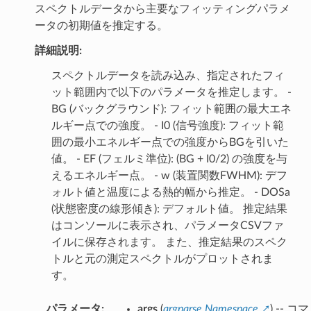
スペクトルデータから主要なフィッティングパラメ
ータの初期値を推定する。
詳細説明:
スペクトルデータを読み込み、指定されたフィ
ット範囲内で以下のパラメータを推定します。 -
BG (バックグラウンド): フィット範囲の最大エネ
ルギー点での強度。 - I0 (信号強度): フィット範
囲の最小エネルギー点での強度からBGを引いた
値。 - EF (フェルミ準位): (BG + I0/2) の強度を与
えるエネルギー点。 - w (装置関数FWHM): デフ
ォルト値と温度による熱的幅から推定。 - DOSa
(状態密度の線形傾き): デフォルト値。 推定結果
はコンソールに表示され、パラメータCSVファ
イルに保存されます。 また、推定結果のスペク
トルと元の測定スペクトルがプロットされま
す。
パラメータ
:
args
(
argparse.Namespace
) -- コマ