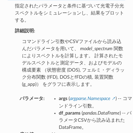
指定されたパラメータと条件に基づいて光電子分光
スペクトルをシミュレーションし、結果をプロット
する。
詳細説明:
コマンドライン引数やCSVファイルから読み込
んだパラメータを用いて、
model_spectrum
関数
によりスペクトルを計算します。 計算されたモ
デルスペクトルと測定データ、およびモデルの
構成要素 （状態密度 (DOS), フェルミ・ディラッ
ク分布関数 (fFD), DOSとfFDの積, 装置関数
(g_app)） をグラフに表示します。
パラメータ
:
args
(
argparse.Namespace
) -- コマ
ンドライン引数。
df_params
(
pandas.DataFrame
) -- パ
ラメータCSVから読み込まれた
DataFrame。