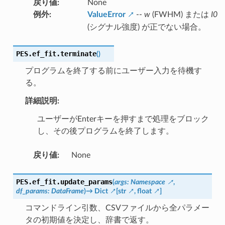
戻り値
:
None
例外
:
ValueError
--
w
(FWHM) または
I0
(シグナル強度) が正でない場合。
PES.ef_fit.
terminate
(
)
プログラムを終了する前にユーザー入力を待機す
る。
詳細説明:
ユーザーがEnterキーを押すまで処理をブロック
し、その後プログラムを終了します。
戻り値
:
None
PES.ef_fit.
update_params
(
args
:
Namespace
,
df_params
:
DataFrame
)
→
Dict
[
str
,
float
]
コマンドライン引数、CSVファイルから全パラメー
タの初期値を決定し、辞書で返す。