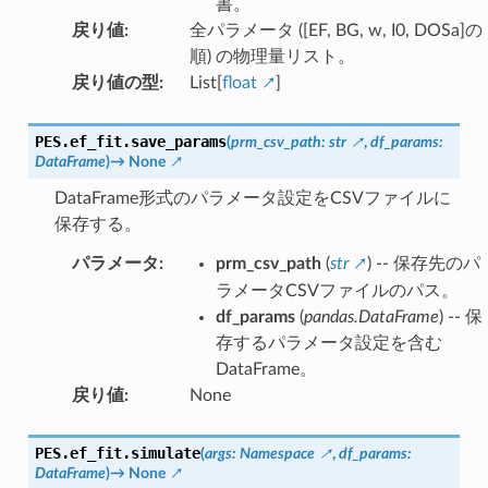
書。
戻り値
:
全パラメータ ([EF, BG, w, I0, DOSa]の
順) の物理量リスト。
戻り値の型
:
List[
float
]
PES.ef_fit.
save_params
(
prm_csv_path
:
str
,
df_params
:
DataFrame
)
→
None
DataFrame形式のパラメータ設定をCSVファイルに
保存する。
パラメータ
:
prm_csv_path
(
str
) -- 保存先のパ
ラメータCSVファイルのパス。
df_params
(
pandas.DataFrame
) -- 保
存するパラメータ設定を含む
DataFrame。
戻り値
:
None
PES.ef_fit.
simulate
(
args
:
Namespace
,
df_params
:
DataFrame
)
→
None