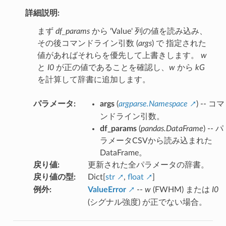
詳細説明:
まず
df_params
から 'Value' 列の値を読み込み、
その後コマンドライン引数 (
args
) で 指定された
値があればそれらを優先して上書きします。
w
と
I0
が正の値であることを確認し、
w
から
kG
を計算して辞書に追加します。
パラメータ
:
args
(
argparse.Namespace
) -- コマ
ンドライン引数。
df_params
(
pandas.DataFrame
) -- パ
ラメータCSVから読み込まれた
DataFrame。
戻り値
:
更新された全パラメータの辞書。
戻り値の型
:
Dict[
str
,
float
]
例外
:
ValueError
--
w
(FWHM) または
I0
(シグナル強度) が正でない場合。