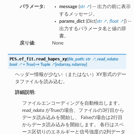
パラメータ
:
message
(
str
) -- 出力の前に表示
するメッセージ。
params_dict
(
Dict
[
str
,
float
]
) --
出力するパラメータ名と値の辞
書。
戻り値
:
None
PES.ef_fit.
read_hapes_xy
(
file_path
:
str
,
read_ndata
:
bool
=
True
)
→
Tuple
[
ndarray
,
ndarray
]
ヘッダー情報が少ない（またはない）XY形式のデー
タファイルを読み込む。
詳細説明:
ファイルエンコーディングを自動検出します。
read_ndata
がTrueの場合、ファイルの3行目から
データ読み込みを開始し、 Falseの場合は2行目
からデータ読み込みを開始します。 各行はスペ
ース区切りのエネルギーと信号強度の2列データ