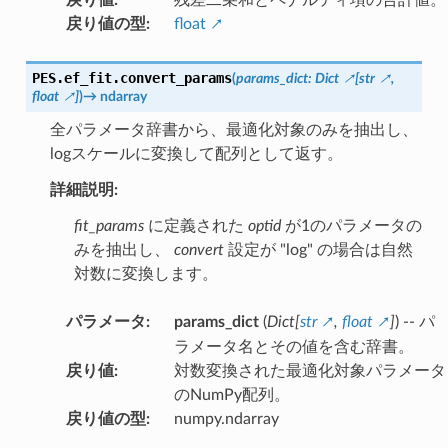
戻り値の型
:
float
PES.ef_fit.
convert_params
(
params_dict
:
Dict
[
str
,
float
]
)
→
ndarray
全パラメータ辞書から、最適化対象のみを抽出し、
logスケールに変換して配列として返す。
詳細説明:
fit_params
に定義された
optid
が1のパラメータの
みを抽出し、
convert
設定が "log" の場合は自然
対数に変換します。
パラメータ
:
params_dict
(
Dict
[
str
,
float
]
) -- パ
ラメータ名とその値を含む辞書。
戻り値
:
対数変換された最適化対象パラメータ
のNumPy配列。
戻り値の型
:
numpy.ndarray