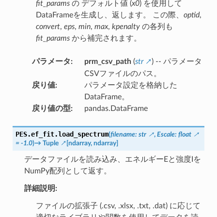
fit_params
の デフォルト値 (
x0
) を使用して
DataFrameを生成し、返します。 この際、
optid
,
convert
,
eps
,
min
,
max
,
kpenalty
の各列も
fit_params
から補完されます。
パラメータ
:
prm_csv_path
(
str
) -- パラメータ
CSVファイルのパス。
戻り値
:
パラメータ設定を格納した
DataFrame。
戻り値の型
:
pandas.DataFrame
PES.ef_fit.
load_spectrum
(
filename
:
str
,
Escale
:
float
=
-1.0
)
→
Tuple
[
ndarray
,
ndarray
]
データファイルを読み込み、エネルギーEと強度Iを
NumPy配列として返す。
詳細説明:
ファイルの拡張子 (.csv, .xlsx, .txt, .dat) に応じて