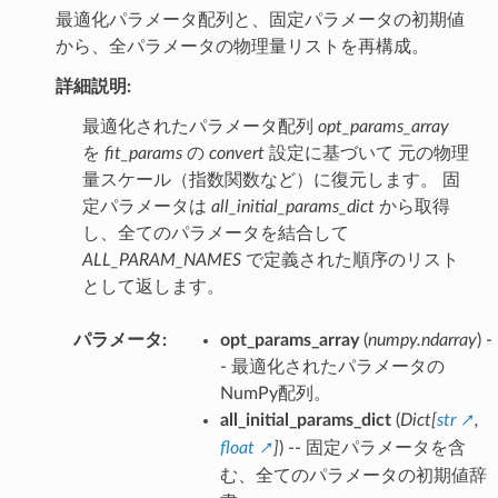
最適化パラメータ配列と、固定パラメータの初期値
から、全パラメータの物理量リストを再構成。
詳細説明:
最適化されたパラメータ配列
opt_params_array
を
fit_params
の
convert
設定に基づいて 元の物理
量スケール（指数関数など）に復元します。 固
定パラメータは
all_initial_params_dict
から取得
し、全てのパラメータを結合して
ALL_PARAM_NAMES
で定義された順序のリスト
として返します。
パラメータ
:
opt_params_array
(
numpy.ndarray
) -
- 最適化されたパラメータの
NumPy配列。
all_initial_params_dict
(
Dict
[
str
,
float
]
) -- 固定パラメータを含
む、全てのパラメータの初期値辞