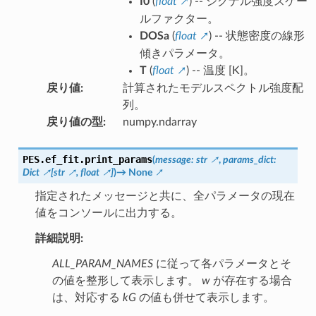
I0
(
float
) -- シグナル強度スケー
ルファクター。
DOSa
(
float
) -- 状態密度の線形
傾きパラメータ。
T
(
float
) -- 温度 [K]。
戻り値
:
計算されたモデルスペクトル強度配
列。
戻り値の型
:
numpy.ndarray
PES.ef_fit.
print_params
(
message
:
str
,
params_dict
:
Dict
[
str
,
float
]
)
→
None
指定されたメッセージと共に、全パラメータの現在
値をコンソールに出力する。
詳細説明:
ALL_PARAM_NAMES
に従って各パラメータとそ
の値を整形して表示します。
w
が存在する場合
は、対応する
kG
の値も併せて表示します。