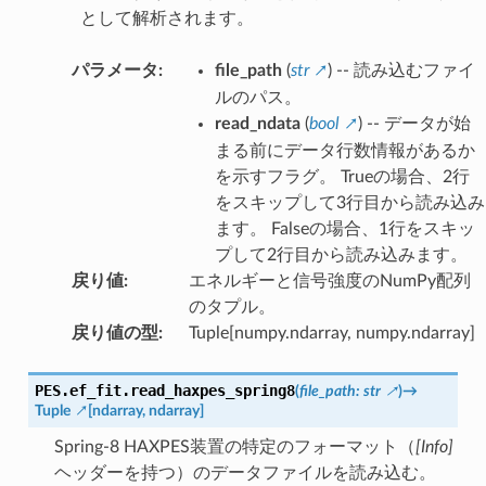
として解析されます。
パラメータ
:
file_path
(
str
) -- 読み込むファイ
ルのパス。
read_ndata
(
bool
) -- データが始
まる前にデータ行数情報があるか
を示すフラグ。 Trueの場合、2行
をスキップして3行目から読み込み
ます。 Falseの場合、1行をスキッ
プして2行目から読み込みます。
戻り値
:
エネルギーと信号強度のNumPy配列
のタプル。
戻り値の型
:
Tuple[numpy.ndarray, numpy.ndarray]
PES.ef_fit.
read_haxpes_spring8
(
file_path
:
str
)
→
Tuple
[
ndarray
,
ndarray
]
Spring-8 HAXPES装置の特定のフォーマット（
[Info]
ヘッダーを持つ）のデータファイルを読み込む。