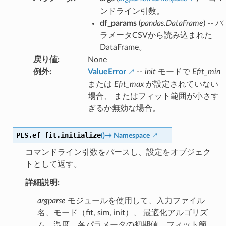
ンドライン引数。
df_params
(
pandas.DataFrame
) -- パ
ラメータCSVから読み込まれた
DataFrame。
戻り値
:
None
例外
:
ValueError
--
init
モードで
Efit_min
または
Efit_max
が設定されていない
場合、 またはフィット範囲が小さす
ぎるか無効な場合。
PES.ef_fit.
initialize
(
)
→
Namespace
コマンドライン引数をパースし、設定をオブジェク
トとして返す。
詳細説明:
argparse
モジュールを使用して、入力ファイル
名、モード（fit, sim, init）、 最適化アルゴリズ
ム、温度、各パラメータの初期値、フィット範