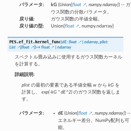
パラメータ
:
kG
(
Union
[
float
,
numpy.ndarray
]
) -- ガ
ウス関数の分散パラメータ。
戻り値
:
ガウス関数の半値全幅。
戻り値の型
:
Union[
float
, numpy.ndarray]
PES.ef_fit.
kernel_func
(
dE
:
float
|
ndarray
,
plist
:
List
[
float
]
)
→
float
|
ndarray
スペクトル畳み込みに使用するガウス関数カーネル
を計算する。
詳細説明:
plist
の最初の要素である半値全幅
w
から
kG
を
計算し、
exp(-kG * dE^2)
のガウス関数を返しま
す。
パラメータ
:
dE
(
Union
[
float
,
numpy.ndarray
]
) --
エネルギー差分。NumPy配列も可
能。