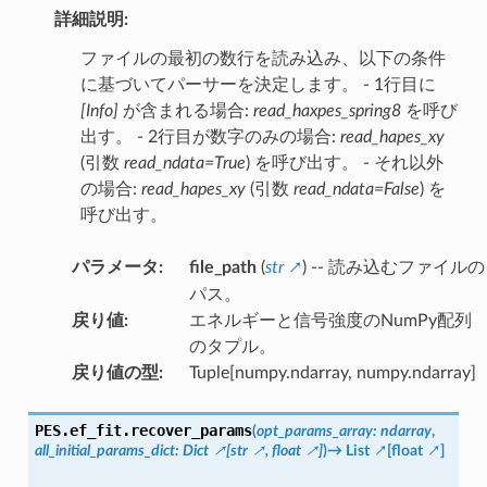
詳細説明:
ファイルの最初の数行を読み込み、以下の条件
に基づいてパーサーを決定します。 - 1行目に
[Info]
が含まれる場合:
read_haxpes_spring8
を呼び
出す。 - 2行目が数字のみの場合:
read_hapes_xy
(引数
read_ndata=True
) を呼び出す。 - それ以外
の場合:
read_hapes_xy
(引数
read_ndata=False
) を
呼び出す。
パラメータ
:
file_path
(
str
) -- 読み込むファイルの
パス。
戻り値
:
エネルギーと信号強度のNumPy配列
のタプル。
戻り値の型
:
Tuple[numpy.ndarray, numpy.ndarray]
PES.ef_fit.
recover_params
(
opt_params_array
:
ndarray
,
all_initial_params_dict
:
Dict
[
str
,
float
]
)
→
List
[
float
]