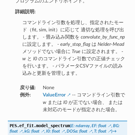
プログラムのエントリポイント。
詳細説明:
コマンドライン引数を処理し、指定されたモー
ド（fit, sim, init）に応じて 適切な処理を呼び出
します。 - 畳み込み関数を
convolute_by_func_np
に設定します。 -
early_stop_flag
は
Nelder-Mead
メソッドでない場合に
True
に設定されます。 -
w
と
I0
のコマンドライン引数での正値チェック
を行います。 - パラメータCSVファイルの読み
込みと更新を管理します。
戻り値
:
None
例外
:
ValueError
-- コマンドライン引数で
w
または
I0
が正でない場合、 または
未対応のモードが指定された場合。
PES.ef_fit.
model_spectrum
(
E
:
ndarray
,
EF
:
float
,
BG
:
float
,
kG
:
float
,
I0
:
float
,
DOSa
:
float
,
T
:
float
)
→