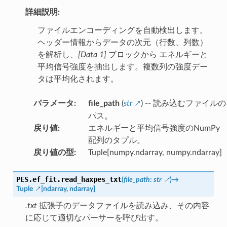
詳細説明:
ファイルエンコーディングを自動検出します。
ヘッダー情報からデータの次元（行数、列数）
を解析し、
[Data 1]
ブロックから エネルギーと
平均信号強度を抽出します。複数列の強度デー
タは平均化されます。
パラメータ
:
file_path
(
str
) -- 読み込むファイルの
パス。
戻り値
:
エネルギーと平均信号強度のNumPy
配列のタプル。
戻り値の型
:
Tuple[numpy.ndarray, numpy.ndarray]
PES.ef_fit.
read_haxpes_txt
(
file_path
:
str
)
→
Tuple
[
ndarray
,
ndarray
]
.txt
拡張子のデータファイルを読み込み、その内容
に応じて適切なパーサーを呼び出す。