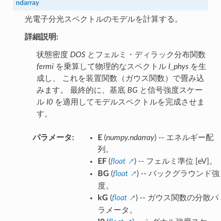
ndarray
光電子分光スペクトルのモデルを計算する。
詳細説明:
状態密度
DOS
とフェルミ・ディラック分布関数
fermi
を乗算して物理的なスペクトル
I_phys
を生
成し、 これを装置関数（ガウス関数）で畳み込
みます。 最終的に、基底
BG
と信号強度スケー
ル
I0
を適用してモデルスペクトルを完成させま
す。
パラメータ
:
E
(
numpy.ndarray
) -- エネルギー配
列。
EF
(
float
) -- フェルミ準位 [eV]。
BG
(
float
) -- バックグラウンド強
度。
kG
(
float
) -- ガウス関数の分散パ
ラメータ。