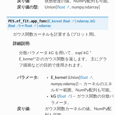
戻り値
:
状態密度の値。NumPy配列も可能。
戻り値の型
:
Union[
float
, numpy.ndarray]
PES.ef_fit.
app_func
(
E_kernel
:
float
|
ndarray
,
kG
:
float
)
→
float
|
ndarray
ガウス関数カーネルを計算する (プロット用)。
詳細説明:
分散パラメータ
kG
を用いて、
exp(-kG *
E_kernel^2)
のガウス関数を返します。 主にグラ
フ描画などの目的で使用されます。
パラメータ
:
E_kernel
(
Union
[
float
,
numpy.ndarray
]
) -- カーネルのエネ
ルギー範囲。NumPy配列も可能。
kG
(
float
) -- ガウス関数の分散パ
ラメータ。
戻り値
:
ガウス関数カーネルの値。NumPy配
列も可能。