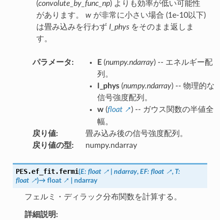
(
convolute_by_func_np
) よりも効率が低い可能性
があります。
w
が非常に小さい場合 (1e-10以下)
は畳み込みを行わず
I_phys
をそのまま返しま
す。
パラメータ
:
E
(
numpy.ndarray
) -- エネルギー配
列。
I_phys
(
numpy.ndarray
) -- 物理的な
信号強度配列。
w
(
float
) -- ガウス関数の半値全
幅。
戻り値
:
畳み込み後の信号強度配列。
戻り値の型
:
numpy.ndarray
PES.ef_fit.
fermi
(
E
:
float
|
ndarray
,
EF
:
float
,
T
:
float
)
→
float
|
ndarray
フェルミ・ディラック分布関数を計算する。
詳細説明: