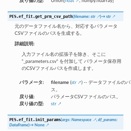
戻り値の型
:
Union[
float
, numpy.ndarray]
PES.ef_fit.
get_prm_csv_path
(
filename
:
str
)
→
str
元のデータファイル名から、対応するパラメータ
CSVファイルのパスを生成する。
詳細説明:
入力ファイル名の拡張子を除き、そこに
"_parameters.csv" を付加して パラメータ保存用
のCSVファイルパスを作成します。
パラメータ
:
filename
(
str
) -- データファイルのパ
ス。
戻り値
:
パラメータCSVファイルのパス。
戻り値の型
:
str
PES.ef_fit.
init_params
(
args
:
Namespace
,
df_params
:
DataFrame
)
→
None