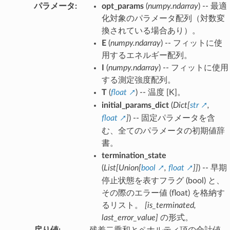
パラメータ
:
opt_params
(
numpy.ndarray
) -- 最適
化対象のパラメータ配列（対数変
換されている場合あり）。
E
(
numpy.ndarray
) -- フィットに使
用するエネルギー配列。
I
(
numpy.ndarray
) -- フィットに使用
する測定強度配列。
T
(
float
) -- 温度 [K]。
initial_params_dict
(
Dict
[
str
,
float
]
) -- 固定パラメータを含
む、全てのパラメータの初期値辞
書。
termination_state
(
List
[
Union
[
bool
,
float
]
]
) -- 早期
停止状態を表すフラグ (bool) と、
その際のエラー値 (float) を格納す
るリスト。
[is_terminated,
last_error_value]
の形式。
戻り値
:
残差二乗和とペナルティ項の合計値。