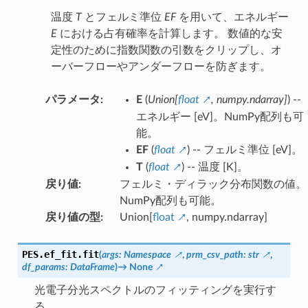
温度
T
とフェルミ準位
EF
を用いて、エネルギー
E
における占有確率を計算します。 数値的な安
定性のために指数関数の引数をクリップし、オ
ーバーフローやアンダーフローを防ぎます。
パラメータ
:
E
(
Union
[
float
,
numpy.ndarray
]
) --
エネルギー [eV]。NumPy配列も可
能。
EF
(
float
) -- フェルミ準位 [eV]。
T
(
float
) -- 温度 [K]。
戻り値
:
フェルミ・ディラック分布関数の値。
NumPy配列も可能。
戻り値の型
:
Union[
float
, numpy.ndarray]
PES.ef_fit.
fit
(
args
:
Namespace
,
prm_csv_path
:
str
,
df_params
:
DataFrame
)
→
None
光電子分光スペクトルのフィッティングを実行す
る。