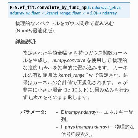
PES.ef_fit.
convolute_by_func_np
(
E
:
ndarray
,
I_phys
:
ndarray
,
w
:
float
,
kernel_range
:
float
=
5.0
)
→
ndarray
物理的なスペクトルをガウス関数で畳み込む
(NumPy最適化版)。
詳細説明:
指定された半値全幅
w
を持つガウス関数カーネ
ルを生成し、
numpy.convolve
を使用して 物理的
な強度
I_phys
を効率的に畳み込みます。 カーネ
ルの有効範囲は
kernel_range * w
で設定され、結
果はカーネルの合計値で正規化されます。
w
が
非常に小さい場合 (1e-10以下) は畳み込みを行わ
ず
I_phys
をそのまま返します。
パラメータ
:
E
(
numpy.ndarray
) -- エネルギー配
列。
I_phys
(
numpy.ndarray
) -- 物理的な
信号強度配列。