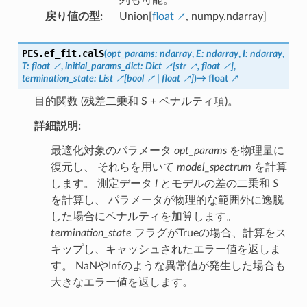
戻り値の型
:
Union[
float
, numpy.ndarray]
PES.ef_fit.
calS
(
opt_params
:
ndarray
,
E
:
ndarray
,
I
:
ndarray
,
T
:
float
,
initial_params_dict
:
Dict
[
str
,
float
]
,
termination_state
:
List
[
bool
|
float
]
)
→
float
目的関数 (残差二乗和 S + ペナルティ項)。
詳細説明:
最適化対象のパラメータ
opt_params
を物理量に
復元し、 それらを用いて
model_spectrum
を計算
します。 測定データ
I
とモデルの差の二乗和
S
を計算し、 パラメータが物理的な範囲外に逸脱
した場合にペナルティを加算します。
termination_state
フラグがTrueの場合、計算をス
キップし、キャッシュされたエラー値を返しま
す。 NaNやInfのような異常値が発生した場合も
大きなエラー値を返します。