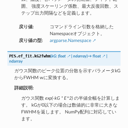
囲、 強度スケーリング係数、最大反復回数、ス
テップ出力間隔などを定義します。
戻り値
:
コマンドライン引数を格納した
Namespaceオブジェクト。
戻り値の型
:
argparse.Namespace
PES.ef_fit.
kG2fwhm
(
kG
:
float
|
ndarray
)
→
float
|
ndarray
ガウス関数のピーク位置の分散を示すパラメータkG
からFWHM wに変換する。
詳細説明:
ガウス関数
exp(-kG * E^2)
の半値全幅を計算しま
す。 kGが0以下の場合は数値的に非常に大きな
FWHMを返します。 NumPy配列に対応してい
ます。