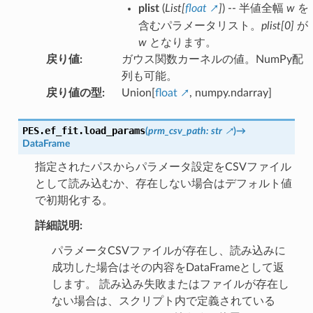
plist
(
List
[
float
]
) -- 半値全幅
w
を
含むパラメータリスト。
plist[0]
が
w
となります。
戻り値
:
ガウス関数カーネルの値。NumPy配
列も可能。
戻り値の型
:
Union[
float
, numpy.ndarray]
PES.ef_fit.
load_params
(
prm_csv_path
:
str
)
→
DataFrame
指定されたパスからパラメータ設定をCSVファイル
として読み込むか、存在しない場合はデフォルト値
で初期化する。
詳細説明:
パラメータCSVファイルが存在し、読み込みに
成功した場合はその内容をDataFrameとして返
します。 読み込み失敗またはファイルが存在し
ない場合は、スクリプト内で定義されている