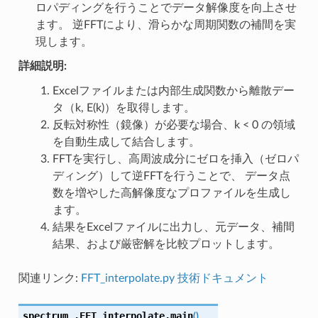
ロパディングを行うことでデータ解像度を向上させ
ます。 逆FFTにより、滑らかな周期関数の補間を実
現します。
詳細説明:
Excelファイルまたは内部生成関数から離散デー
タ（k, E(k)）を取得します。
反転対称性（鏡像）が必要な場合、k < 0 の領域
を自動生成して結合します。
FFTを実行し、高周波成分にゼロを挿入（ゼロパ
ディング）して逆FFTを行うことで、 データ点
数を増やした高解像度なプロファイルを生成し
ます。
結果をExcelファイルに出力し、元データ、補間
結果、および厳密解を比較プロットします。
関連リンク:
FFT_interpolate.py 技術ドキュメント
spectrum_.FFT_interpolate.
main
(
)