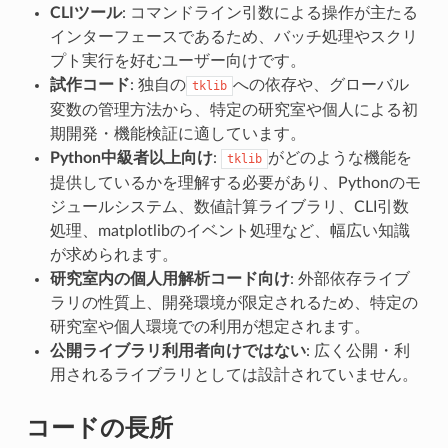
CLIツール
: コマンドライン引数による操作が主たる
インターフェースであるため、バッチ処理やスクリ
プト実行を好むユーザー向けです。
試作コード
: 独自の
への依存や、グローバル
tklib
変数の管理方法から、特定の研究室や個人による初
期開発・機能検証に適しています。
Python中級者以上向け
:
がどのような機能を
tklib
提供しているかを理解する必要があり、Pythonのモ
ジュールシステム、数値計算ライブラリ、CLI引数
処理、matplotlibのイベント処理など、幅広い知識
が求められます。
研究室内の個人用解析コード向け
: 外部依存ライブ
ラリの性質上、開発環境が限定されるため、特定の
研究室や個人環境での利用が想定されます。
公開ライブラリ利用者向けではない
: 広く公開・利
用されるライブラリとしては設計されていません。
コードの長所