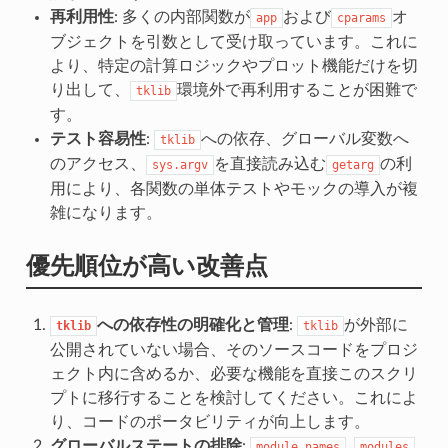
再利用性
: 多くの内部関数が
および
オ
app
cparams
ブジェクトを引数として受け取っています。これに
より、特定の計算ロジックやプロット機能だけを切
り出して、
環境外で再利用することが困難で
tklib
す。
テスト容易性
:
への依存、グローバル変数へ
tklib
のアクセス、
を直接読み込む
の利
sys.argv
getarg
用により、各関数の単体テストやモックの導入が複
雑になります。
優先順位が高い改善点
への依存性の明確化と管理
:
が外部に
tklib
tklib
公開されていない場合、そのソースコードをプロジ
ェクト内に含めるか、必要な機能を直接このスクリ
プトに移行することを検討してください。これによ
り、コードのポータビリティが向上します。
グローバルステートの排除
:
,
,
module_names
modules