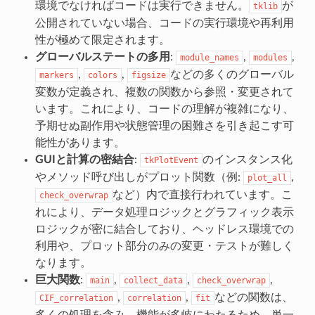
環境でなければコードは実行できません。
が
tklib
公開されていない場合、コードの実行環境や再利用
性が極めて限定されます。
グローバルステートの多用
:
,
,
module_names
modules
,
,
などの多くのグローバル
markers
colors
figsize
変数が定義され、複数の関数から参照・変更されて
います。これにより、コードの理解が複雑になり、
予期せぬ副作用や状態管理の困難さを引き起こす可
能性があります。
GUIと計算の密結合
:
のインスタンス化
tkPlotEvent
やメソッド呼び出しがプロット関数（例:
,
plot_all
など）内で直接行われています。こ
check_overwrap
れにより、データ処理ロジックとグラフィック表示
ロジックが密に結合しており、ヘッドレス環境での
利用や、プロット部分のみの変更・テストが難しく
なります。
巨大関数
:
,
,
,
main
collect_data
check_overwrap
,
,
などの関数は、
CIF_correlation
correlation
fit
多くの処理を含み、機能が多岐にわたるため、単一