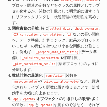
プロット関連の定数などをクラスの属性としてカプ
セル化するか、関数の引数として明示的に渡すよう
にリファクタリングし、状態管理の透明性を高めま
す。
関数責務の分離
: 特に
,
,
collect_data
check_overwrap
,
,
などの長い関数
CIF_correlation
correlation
fit
を、データ準備、計算ロジック、結果のプロットと
いった単一の責任を持つより小さな関数に分割しま
す。例えば、
(データ準
_prepare_data_for_fitting
備)、
(相関計算)、
_calculate_correlation
(結果プロット) のように
_plot_correlation_results
分離します。
数値計算の最適化
:
関数を
convolution
や
など、最適
numpy.convolve
scipy.signal.convolve
化されたライブラリ関数に置き換えることで、計算
効率を大幅に向上させます。
,
オブジェクトの引き回しの改善
: 多く
app
cparams
の関数に
と
を渡すのではなく、それぞ
app
cparams