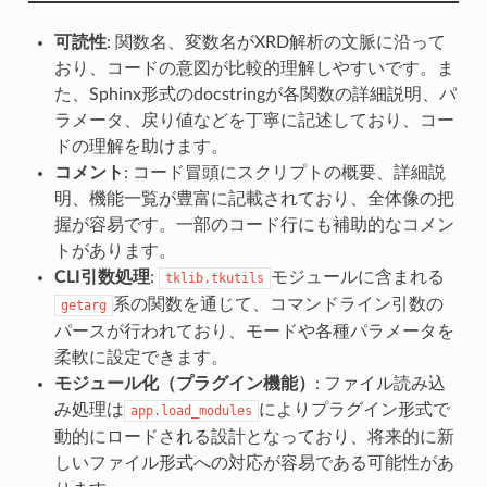
可読性
: 関数名、変数名がXRD解析の文脈に沿って
おり、コードの意図が比較的理解しやすいです。ま
た、Sphinx形式のdocstringが各関数の詳細説明、パ
ラメータ、戻り値などを丁寧に記述しており、コー
ドの理解を助けます。
コメント
: コード冒頭にスクリプトの概要、詳細説
明、機能一覧が豊富に記載されており、全体像の把
握が容易です。一部のコード行にも補助的なコメン
トがあります。
CLI引数処理
:
モジュールに含まれる
tklib.tkutils
系の関数を通じて、コマンドライン引数の
getarg
パースが行われており、モードや各種パラメータを
柔軟に設定できます。
モジュール化（プラグイン機能）
: ファイル読み込
み処理は
によりプラグイン形式で
app.load_modules
動的にロードされる設計となっており、将来的に新
しいファイル形式への対応が容易である可能性があ