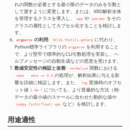
れの関数が必要とする最小限のデータのみを引数と
して渡すように変更します。または、XRD解析全体
を管理するクラスを導入し、
や
をその
app
cparams
クラスの属性としてカプセル化することを検討しま
す。
の利用
:
に代わり、
argparse
tklib.tkutils.getarg
Python標準ライブラリの
を利用すること
argparse
で、より堅牢で標準的なCLI引数処理を実装し、ヘ
ルプメッセージの自動生成などの恩恵を受けます。
数値安定性の検証と改善
:
関数における
normalize
の処理が、解析結果に与える影
vmax
-
vmin
==
0.0
響を詳細に検証します。また、
変換時のオフセ
log
ット値
についても、より普遍的な方法（例:
1.0e-7
データの最小値のスケールに合わせた動的な値や
など）を検討します。
numpy.finfo(float).eps
用途適性