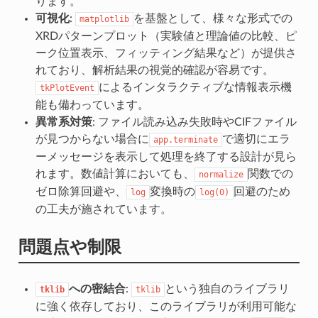
ります。
可視化
:
を基盤として、様々な形式での
matplotlib
XRDパターンプロット（実験値と理論値の比較、ピ
ーク位置表示、フィッティング結果など）が提供さ
れており、解析結果の視覚的確認が容易です。
によるインタラクティブな情報表示機
tkPlotEvent
能も備わっています。
異常系対策
: ファイル読み込み失敗時やCIFファイル
が見つからない場合に
で適切にエラ
app.terminate
ーメッセージを表示して処理を終了する設計が見ら
れます。数値計算においても、
関数での
normalize
ゼロ除算回避や、
変換時の
回避のため
log
log(0)
の工夫が施されています。
問題点や制限
への密結合
:
という独自のライブラリ
tklib
tklib
に強く依存しており、このライブラリが利用可能な