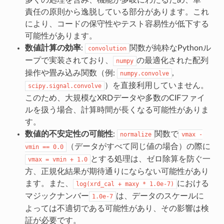
責任の原則から逸脱している部分があります。これ
により、コードの保守性やテスト容易性が低下する
可能性があります。
数値計算の効率
:
関数が純粋なPythonル
convolution
ープで実装されており、
の最適化された配列
numpy
操作や畳み込み関数（例:
,
numpy.convolve
）を直接利用していません。
scipy.signal.convolve
このため、大規模なXRDデータや多数のCIFファイ
ルを扱う場合、計算時間が長くなる可能性がありま
す。
数値的不安定性の可能性
:
関数で
normalize
vmax
-
（データがすべて同じ値の場合）の際に
vmin
==
0.0
とする処理は、ゼロ除算を防ぐ一
vmax
=
vmin
+
1.0
方、正規化結果が期待通りにならない可能性があり
ます。また、
における
log(xrd_cal
+
maxy
*
1.0e-7)
マジックナンバー
は、データのスケールに
1.0e-7
よっては不適切である可能性があり、その影響は検
証が必要です。