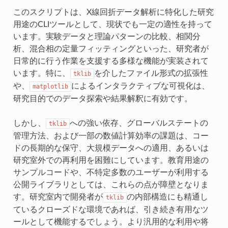
このスクリプトは、X線回折データ解析に特化した研究
用途のCLIツールとして、現状でも一定の適性を持って
います。実験データと理論パターンの比較、相関分
析、混合相の定量フィッティングといった、研究者が
日常的に行う作業を支援する多様な機能が実装されて
います。特に、
を介したファイル形式の拡張性
tklib
や、
によるインタラクティブな可視化は、
matplotlib
研究目的でのデータ探索や結果解釈に有効です。
しかし、
への強い依存、グローバルステートの
tklib
管理方法、および一部の数値計算効率の課題は、コー
ドの長期的な保守、大規模データへの適用、あるいは
研究室外での再利用を困難にしています。教育用途の
サンプルコードや、不特定多数のユーザーが利用する
公開ライブラリとしては、これらの点が障壁となりま
す。研究室内で開発者が
の内部構造にも精通し
tklib
ているクローズドな環境であれば、引き続き有用なツ
ールとして機能するでしょう。より汎用的な利用や将