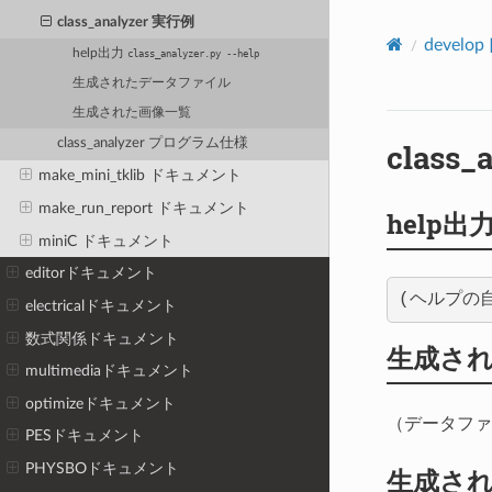
class_analyzer 実行例
devel
help出力
class_analyzer.py
--help
生成されたデータファイル
生成された画像一覧
class_analyzer プログラム仕様
class
make_mini_tklib ドキュメント
make_run_report ドキュメント
help出
miniC ドキュメント
editorドキュメント
electricalドキュメント
数式関係ドキュメント
生成さ
multimediaドキュメント
optimizeドキュメント
（データファ
PESドキュメント
PHYSBOドキュメント
生成さ