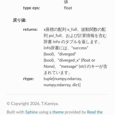
値
type eps
:
float
戻り値:
returns
:
x座標の配列 x_full、波動関数の配
列 psi_full、および計算情報を含む
辞書 info のタプルを返します。
info辞書には、"success"
(bool)、"diverged"
(bool)、"diverged_x" (float or
None)、 "message" (str) のキーが含
まれています。
rtype
:
tuple[numpy.ndarray,
numpy.ndarray, dict]
© Copyright 2026, T.Kamiya.
Built with
Sphinx
using a
theme
provided by
Read the