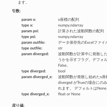
ます。
引数:
param x
:
x座標の配列
type x
:
numpy.ndarray
param psi
:
計算された波動関数の配列
type psi
:
numpy.ndarray
param outfile
:
データ保存先のExcelファイ
type outfile
:
str
param diverged
:
波動関数が計算中に発散し
うかを示すフラグ。デフォ
False。
type diverged
:
bool
param diverged_x
:
波動関数が発散し始めたx座
diverged がTrueの場合に
れます。 デフォルトはNone
type diverged_x
:
float or None
戻り値: