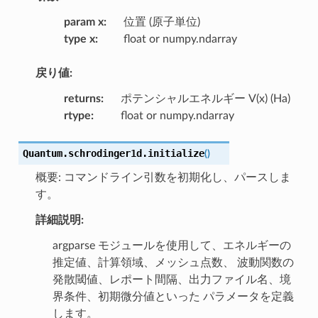
param x
:
位置 (原子単位)
type x
:
float or numpy.ndarray
戻り値:
returns
:
ポテンシャルエネルギー V(x) (Ha)
rtype
:
float or numpy.ndarray
Quantum.schrodinger1d.
initialize
(
)
概要: コマンドライン引数を初期化し、パースしま
す。
詳細説明:
argparse モジュールを使用して、エネルギーの
推定値、計算領域、メッシュ点数、 波動関数の
発散閾値、レポート間隔、出力ファイル名、境
界条件、初期微分値といった パラメータを定義
します。