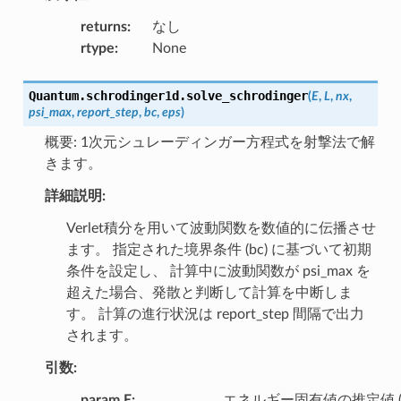
returns
:
なし
rtype
:
None
Quantum.schrodinger1d.
solve_schrodinger
(
E
,
L
,
nx
,
psi_max
,
report_step
,
bc
,
eps
)
概要: 1次元シュレーディンガー方程式を射撃法で解
きます。
詳細説明:
Verlet積分を用いて波動関数を数値的に伝播させ
ます。 指定された境界条件 (bc) に基づいて初期
条件を設定し、 計算中に波動関数が psi_max を
超えた場合、発散と判断して計算を中断しま
す。 計算の進行状況は report_step 間隔で出力
されます。
引数:
param E
:
エネルギー固有値の推定値 (H