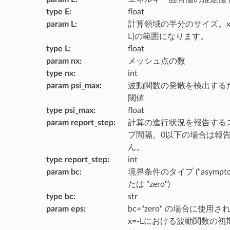
type E
:
float
param L
:
計算領域の半分のサイズ。xは
L]の範囲になります。
type L
:
float
param nx
:
メッシュ点の数
type nx
:
int
param psi_max
:
波動関数の発散を検出する
閾値
type psi_max
:
float
param report_step
:
計算の進行状況を報告する
プ間隔。0以下の場合は報
ん。
type report_step
:
int
param bc
:
境界条件のタイプ ("asymptot
たは "zero")
type bc
:
str
param eps
:
bc="zero" の場合に使用さ
x=-Lにおける波動関数の初