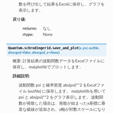
数を呼び出して結果をExcelに保存し、グラフを
表示します。
戻り値:
returns
:
なし
rtype
:
None
Quantum.schrodinger1d.
save_and_plot
(
x
,
psi
,
outfile
,
diverged
=
False
,
diverged_x
=
None
)
概要: 計算結果の波動関数データをExcelファイルに
保存し、matplotlibでプロットします。
詳細説明:
波動関数 psi と確率密度 abs(psi)**2 をExcelファ
イル (outfile) に保存します。 matplotlibを用いて
psi と abs(psi)**2 をグラフ表示します。 波動関
数が発散した場合は、発散が始まったx座標に垂
直な破線が追加され、y軸が対数スケールになり