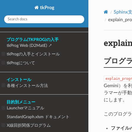
tkProg
Sphin
explain_
expla
プログラム(TKPROG)の入手
tkProg Web (D2MatE)
tkProgの入手とインストール
プログ
tkProgについて
explain_prog
インストール
各種インストール方法
Gemini
ラマーが手動
にします。
目的別メニュー
Launcherマニュアル
このプログラ
StandardGraph.xlsm ドキュメント
X線回折関係プログラム
ファイル