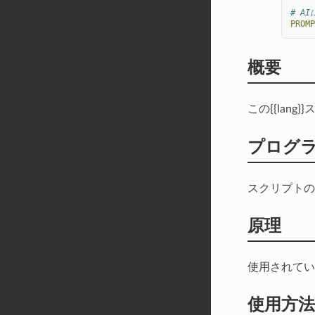
# A
PROMP
概要
この{{lang
プログ
スクリプトの
原理
使用されてい
使用方法