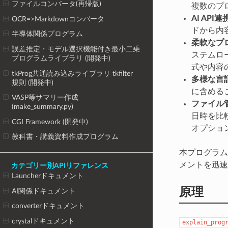
ファイルコンバータ(再帰版)
複数のプ
AI API連
OCR=>Markdownコンバータ
ドから内
半導体関係プログラム
柔軟なプ
誤差推定・モデル選択機能付き最小二乗
ステムロ
プログラムライブラリ (開発中)
式や内容
tkProg共通読み込みライブラリ tkfilter
多様な言
規則 (開発中)
に含める
VASP等サマリー作成
ファイル
(make_summary.py)
日時を比
CGI Framework (開発中)
オプショ
教科書・講義資料作成プログラム
本プログラム
メントを迅速
カテゴリー別APIリファレンス
Launcherドキュメント
原理
AI関係ドキュメント
converterドキュメント
crystalドキュメント
explain_prog