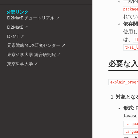
一般
packag
外部リンク
れてい
D2MatE チュートリアル
依存関
D2MatE
使用し
DxMT
は、
t
元素戦略MDX研究センター
tkai_l
東京科学大学 総合研究院
必要な
東京科学大学
explain_prog
対象とな
形式
: 
Javascr
langua
langua