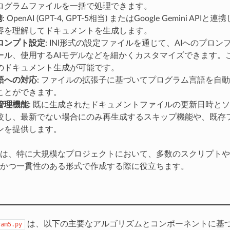
ログラムファイルを一括で処理できます。
携
: OpenAI (GPT-4, GPT-5相当) またはGoogle Gemini A
容を理解してドキュメントを生成します。
ロンプト設定
: INI形式の設定ファイルを通じて、AIへのプロ
ール、使用するAIモデルなどを細かくカスタマイズできます。
のドキュメント生成が可能です。
語への対応
: ファイルの拡張子に基づいてプログラム言語を自動
ことができます。
管理機能
: 既に生成されたドキュメントファイルの更新日時と
較し、最新でない場合にのみ再生成するスキップ機能や、既存
ンを提供します。
は、特に大規模なプロジェクトにおいて、多数のスクリプトや
かつ一貫性のある形式で作成する際に役立ちます。
は、以下の主要なアルゴリズムとコンポーネントに基
ram5.py