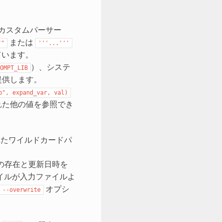
のカスタムパーサー
または
""
'''...'''
ています。
）、システ
OMPT_LIB
提供します。
b",
expand_var,
val)
れた他の値を参照でき
たワイルドカードパ
の存在と更新日時を
イルが入力ファイルよ
オプシ
--overwrite