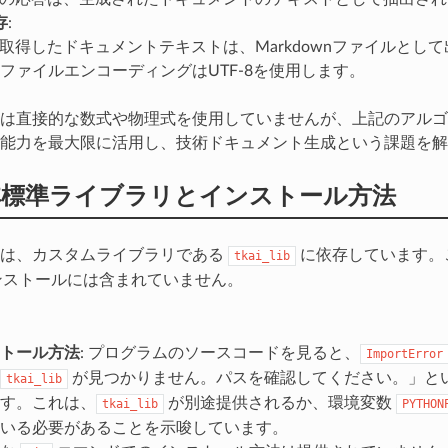
存
:
ら取得したドキュメントテキストは、Markdownファイルとし
ファイルエンコーディングはUTF-8を使用します。
は直接的な数式や物理式を使用していませんが、上記のアルゴ
能力を最大限に活用し、技術ドキュメント生成という課題を解
非標準ライブラリとインストール方法
ムは、カスタムライブラリである
に依存しています。
tkai_lib
nインストールには含まれていません。
トール方法
: プログラムのソースコードを見ると、
ImportError
が見つかりません。パスを確認してください。」と
tkai_lib
す。これは、
が別途提供されるか、環境変数
tkai_lib
PYTHON
いる必要があることを示唆しています。