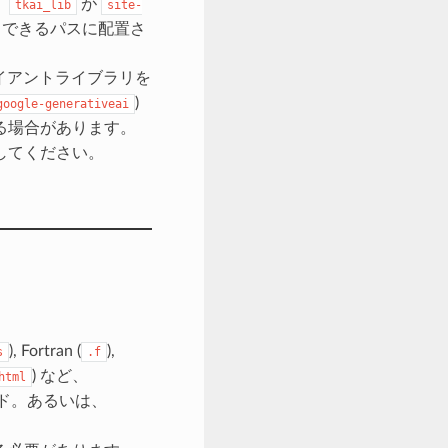
。
が
tkai_lib
site-
スできるパスに配置さ
Iクライアントライブラリを
)
google-generativeai
る場合があります。
してください。
), Fortran (
),
s
.f
) など、
html
ド。あるいは、