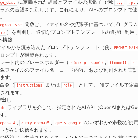
に定義された辞書とファイルの拡張子（例:
,
ge_dict
.py
.pl
ラムの言語を判別します。これにより、AIへのプロンプトで
。
関数は、ファイル名や拡張子に基づいてプログラム
ogram_type
）を判別し、適切なプロンプトテンプレートの選択に利用
lib
ト構築
:
ファイルから読み込んだプロンプトテンプレート（例:
PROMPT_MAIN
ロンプトが構築されます。
レート内のプレースホルダー（
,
,
{{script_name}}
{{code}}
{{
象ファイルのファイル名、コード内容、および判別された言語
ます。
の命令（
または
）として、INIファイルで定
instructions
role
されます。
呼び出し
:
ライブラリを介して、指定されたAI API（OpenAIまたはGoog
ib
す。
,
,
のいずれかの関数が使用
openai4
query_openai5
query_google
トがAIに送信されます。
らの応答は、生成されたドキュメントのテキストとして抽出さ