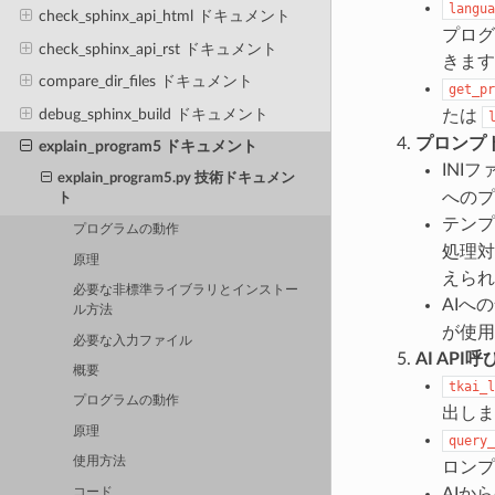
langua
check_sphinx_api_html ドキュメント
プログ
check_sphinx_api_rst ドキュメント
きます
compare_dir_files ドキュメント
get_pr
debug_sphinx_build ドキュメント
たは
プロンプ
explain_program5 ドキュメント
INI
explain_program5.py 技術ドキュメン
へのプ
ト
テンプ
プログラムの動作
処理対
原理
えられ
必要な非標準ライブラリとインストー
AIへ
ル方法
が使用
必要な入力ファイル
AI API
概要
tkai_l
プログラムの動作
出しま
原理
query_
使用方法
ロンプ
AIか
コード