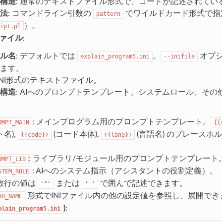
構造
: 通常のテキストファイル形式で、コードが記述されてい
法
: コマンドライン引数の
でワイルドカード形式で指
pattern
）。
ipt.pl
ファイル
:
ル名
: デフォルトでは
。
オプシ
explain_program5.ini
--inifile
ます。
 INI形式のテキストファイル。
構造
: AIへのプロンプトテンプレート、システムロール、そ
: メインプログラム用のプロンプトテンプレート。
OMPT_MAIN
{{
名),
(コード本体),
(言語名) のプレースホ
{{code}}
{{lang}}
。
: ライブラリ/モジュール用のプロンプトテンプレート
OMPT_LIB
: AIへのシステム指示（アシスタントの役割定義）。
STEM_ROLE
数行の値は
または
で囲んで記述できます。
"""
'''
形式でINIファイル内の他の設定値を参照し、展開でき
AR_NAME
)
:
plain_program5.ini