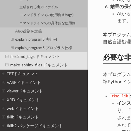
結果の保
生成される出力ファイル
AIか
コマンドラインでの使用例 (Usage)
ます。
コマンドラインでの具体的な使用例
AIの役割を定義
本プログラム
explain_program5 実行例
自然言語処理
explain_program5 プログラム仕様
必要な
files2md_tags ドキュメント
make_sphinx_files ドキュメント
TFTドキュメント
本プログラ
準Pytho
VASPドキュメント
viewerドキュメント
:
tkai_lib
XRDドキュメント
インス
webドキュメント
り、「
tklibドキュメント
されま
されて
tklib2 パッケージドキュメント