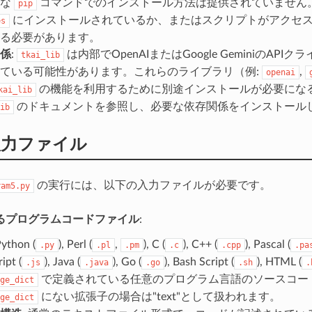
的な
コマンドでのインストール方法は提供されていません
pip
にインストールされているか、またはスクリプトがアクセ
es
る必要があります。
係
:
は内部でOpenAIまたはGoogle GeminiのAP
tkai_lib
ている可能性があります。これらのライブラリ（例:
,
openai
の機能を利用するために別途インストールが必要にな
kai_lib
のドキュメントを参照し、必要な依存関係をインストール
ib
入力ファイル
の実行には、以下の入力ファイルが必要です。
ram5.py
るプログラムコードファイル
:
Python (
), Perl (
,
), C (
), C++ (
), Pascal (
.py
.pl
.pm
.c
.cpp
.pa
ipt (
), Java (
), Go (
), Bash Script (
), HTML (
.js
.java
.go
.sh
.
で定義されている任意のプログラム言語のソースコー
ge_dict
にない拡張子の場合は"text"として扱われます。
ge_dict