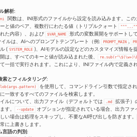
イル解析
:
関数は、INI形式のファイルから設定を読み込みます。こ
ni
キーと値のペア、複数行にわたる値（トリプルクォート
"""..."
まれた内容）、および
形式の変数展開をサポートし
$VAR_NAME
ファイルは、AIへのプロンプトテンプレート（例:
,
PROMPT_MAIN
PR
 (
)、AIモデルの設定などのカスタマイズ情報を
SYSTEM_ROLE
開は、すべてのキーと値が読み込まれた後、
re.sub(r"\$(\w+)\
て一括で実行されます。これにより、INIファイル内で定義さ
検索とフィルタリング
:
を使用して、コマンドライン引数で指定され
lob(args.pattern)
に一致するすべてのファイルを検索します。
ァイルについて、出力ファイル（デフォルトでは
拡張子）
.md
ます。
オプションが指定されている場合、出力ファ
--update
しい場合は処理をスキップし、不要なAI呼び出しを防ぎます。
常に上書きします。
ム言語の判別
: