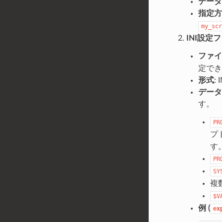
データ
指定方
my_scr
INI設定
ファイ
定でき
形式
:
データ
す。
PR
プト
す
PR
SY
複
$V
例 (
ex