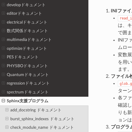
developドキュメント
INIファ
editorドキュメント
read_i
electricalドキュメント
は、
数式関係ドキュメント
で囲
multimediaドキュメント
INI
ムロール
optimizeドキュメント
変数展
PESドキュメント
を用い
PHYSBOドキュメント
ます。
Quantumドキュメント
ファイル
regressionドキュメント
glob.g
ターン
spectrumドキュメント
各フ
Sphinx支援プログラム
確認し
add_docstring ドキュメント
りも新
burst_sphinx_indexes ドキュメント
ョンは
プログラ
check_module_name ドキュメント