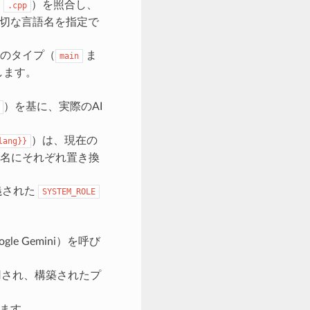
,
）を照合し、
.cpp
適切な言語名を指定で
のタイプ（
ま
main
します。
）を基に、実際のAI
）は、現在の
lang}}
名にそれぞれ置き換
義された
SYSTEM_ROLE
le Gemini）を呼び
され、構築されたプ
れます。