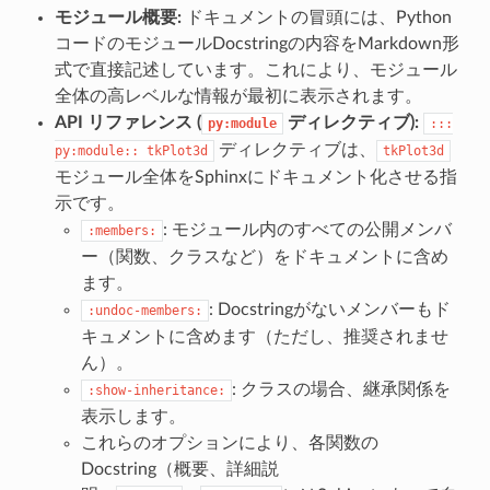
モジュール概要:
ドキュメントの冒頭には、Python
コードのモジュールDocstringの内容をMarkdown形
式で直接記述しています。これにより、モジュール
全体の高レベルな情報が最初に表示されます。
API リファレンス (
ディレクティブ):
py:module
:::
ディレクティブは、
py:module::
tkPlot3d
tkPlot3d
モジュール全体をSphinxにドキュメント化させる指
示です。
: モジュール内のすべての公開メンバ
:members:
ー（関数、クラスなど）をドキュメントに含め
ます。
: Docstringがないメンバーもド
:undoc-members:
キュメントに含めます（ただし、推奨されませ
ん）。
: クラスの場合、継承関係を
:show-inheritance:
表示します。
これらのオプションにより、各関数の
Docstring（概要、詳細説