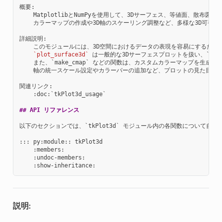
概要:

    MatplotlibとNumPyを使用して、3Dサーフェス、等値面、散
    カラーマップの作成や3D軸のスケーリング調整など、多様な3D可視化
詳細説明:

    このモジュールには、3D空間におけるデータの表現を容易にするため
`plot_surface3d`
 は一般的な3Dサーフェスプロットを扱い、`plot_is
    また、`make_cmap` などの関数は、カスタムカラーマップを生
    軸の統一スケール設定やカラーバーの追加など、プロットの見た目を
関連リンク:

    :doc:`tkPlot3d_usage`

## API リファレンス
以下のセクションでは、`tkPlot3d` モジュール内の各関数について自
::: py:module:: tkPlot3d

    :members:

    :undoc-members:

説明: