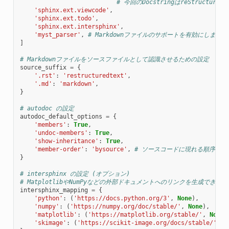
# 今回のDocstringはreStruct
'sphinx.ext.viewcode'
,
'sphinx.ext.todo'
,
'sphinx.ext.intersphinx'
,
'myst_parser'
,
# Markdownファイルのサポートを有効にします
]
# Markdownファイルをソースファイルとして認識させるための設定
source_suffix
=
{
'.rst'
:
'restructuredtext'
,
'.md'
:
'markdown'
,
}
# autodoc の設定
autodoc_default_options
=
{
'members'
:
True
,
'undoc-members'
:
True
,
'show-inheritance'
:
True
,
'member-order'
:
'bysource'
,
# ソースコードに現れる順序でメ
}
# intersphinx の設定 (オプション)
# MatplotlibやNumPyなどの外部ドキュメントへのリンクを生成できる
intersphinx_mapping
=
{
'python'
:
(
'https://docs.python.org/3'
,
None
),
'numpy'
:
(
'https://numpy.org/doc/stable/'
,
None
),
'matplotlib'
:
(
'https://matplotlib.org/stable/'
,
None
)
'skimage'
:
(
'https://scikit-image.org/docs/stable/'
,
N