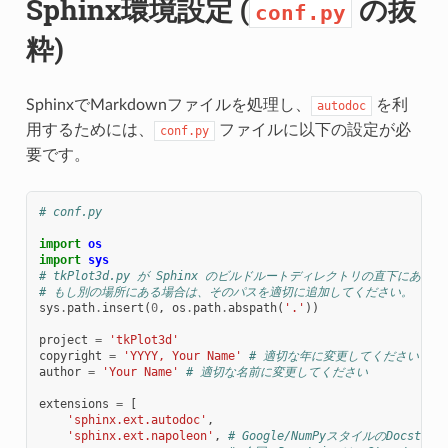
Sphinx環境設定 (
の抜
conf.py
粋)
SphinxでMarkdownファイルを処理し、
を利
autodoc
用するためには、
ファイルに以下の設定が必
conf.py
要です。
# conf.py
import
os
import
sys
# tkPlot3d.py が Sphinx のビルドルートディレクトリの直下にあ
# もし別の場所にある場合は、そのパスを適切に追加してください。
sys
.
path
.
insert
(
0
,
os
.
path
.
abspath
(
'.'
))
project
=
'tkPlot3d'
copyright
=
'YYYY, Your Name'
# 適切な年に変更してください
author
=
'Your Name'
# 適切な名前に変更してください
extensions
=
[
'sphinx.ext.autodoc'
,
'sphinx.ext.napoleon'
,
# Google/NumPyスタイルのDocs