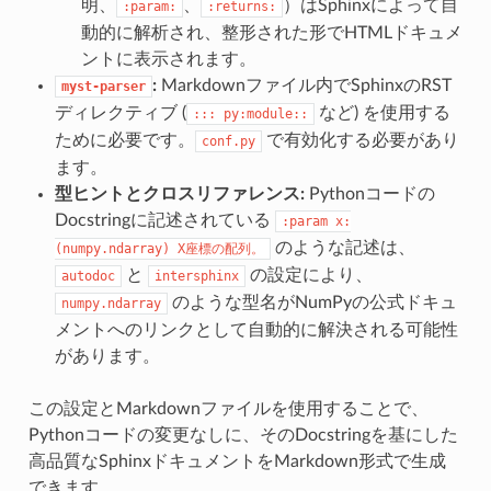
明、
、
）はSphinxによって自
:param:
:returns:
動的に解析され、整形された形でHTMLドキュメ
ントに表示されます。
:
Markdownファイル内でSphinxのRST
myst-parser
ディレクティブ (
など) を使用する
:::
py:module::
ために必要です。
で有効化する必要があり
conf.py
ます。
型ヒントとクロスリファレンス:
Pythonコードの
Docstringに記述されている
:param
x:
のような記述は、
(numpy.ndarray)
X座標の配列。
と
の設定により、
autodoc
intersphinx
のような型名がNumPyの公式ドキュ
numpy.ndarray
メントへのリンクとして自動的に解決される可能性
があります。
この設定とMarkdownファイルを使用することで、
Pythonコードの変更なしに、そのDocstringを基にした
高品質なSphinxドキュメントをMarkdown形式で生成
できます。