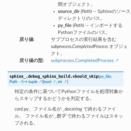
間オブジェクト。
source_dir
(
Path
) -- Sphinxのソース
ディレクトリのパス。
py_file
(
Path
) -- インポートする
Pythonファイルのパス。
戻り値
:
サブプロセスの実行結果を含む
subprocess.CompletedProcess
オブジェ
クト。
戻り値の型
:
subprocess.CompletedProcess
sphinx_.debug_sphinx_build.
should_skip
(
py_file
:
Path
)
→
tuple
[
bool
,
str
]
特定の条件に基づいてPythonファイルを処理対象か
らスキップするかどうかを判定する。
conf.py
、ファイル名が
_docstring
で終わるファイ
ル、 ファイル名が
_数字
で終わるファイルはスキッ
プされる。