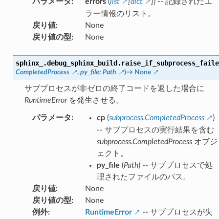
パラメータ
:
errors
(
list
[
dict
]
) -- 記録されたエ
ラー情報のリスト。
戻り値
:
None
戻り値の型
:
None
sphinx_.debug_sphinx_build.
raise_if_subprocess_faile
CompletedProcess
,
py_file
:
Path
)
→
None
サブプロセスが非ゼロの終了コードを返した場合に
RuntimeError
を発生させる。
パラメータ
:
cp
(
subprocess.CompletedProcess
)
-- サブプロセスの実行結果を含む
subprocess.CompletedProcess
オブジ
ェクト。
py_file
(
Path
) -- サブプロセスで処
理されたファイルのパス。
戻り値
:
None
戻り値の型
:
None
例外
:
RuntimeError
-- サブプロセスが失