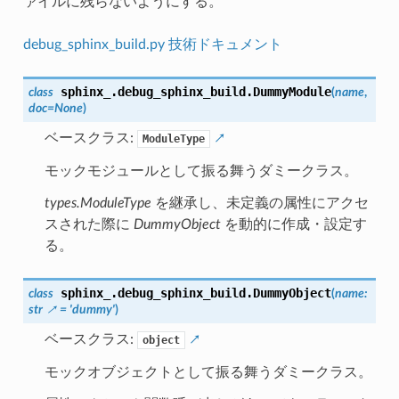
ァイルに残らないようにする。
debug_sphinx_build.py 技術ドキュメント
sphinx_.debug_sphinx_build.
DummyModule
class
(
name
,
doc
=
None
)
ベースクラス:
ModuleType
モックモジュールとして振る舞うダミークラス。
types.ModuleType
を継承し、未定義の属性にアクセ
スされた際に
DummyObject
を動的に作成・設定す
る。
sphinx_.debug_sphinx_build.
DummyObject
class
(
name
:
str
=
'dummy'
)
ベースクラス:
object
モックオブジェクトとして振る舞うダミークラス。