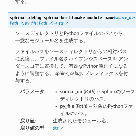
する。
sphinx_.debug_sphinx_build.
make_module_name
(
source_dir
:
Path
,
py_file
:
Path
)
→
str
ソースディレクトリとPythonファイルのパスから、
一意なモジュール名を生成する。
ファイルパスをソースディレクトリからの相対パス
に変換し、ファイル名をハイフンやスペースを アン
ダースコアに置換して、有効なPython識別子になる
ように調整する。
sphinx_debug.
プレフィックスを付
与する。
パラメータ
:
source_dir
(
Path
) -- Sphinxのソース
ディレクトリのパス。
py_file
(
Path
) -- 対象のPythonファ
イルのパス。
戻り値
:
生成されたモジュール名。
戻り値の型
:
str