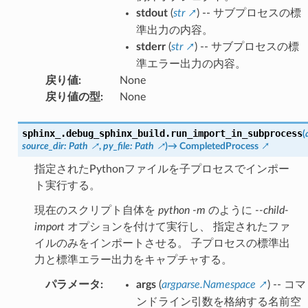
stdout
(
str
) -- サブプロセスの標
準出力の内容。
stderr
(
str
) -- サブプロセスの標
準エラー出力の内容。
戻り値
:
None
戻り値の型
:
None
sphinx_.debug_sphinx_build.
run_import_in_subprocess
(
source_dir
:
Path
,
py_file
:
Path
)
→
CompletedProcess
指定されたPythonファイルを子プロセスでインポー
ト実行する。
現在のスクリプト自体を
python -m
のように
--child-
import
オプションを付けて実行し、 指定されたファ
イルのみをインポートさせる。 子プロセスの標準出
力と標準エラー出力をキャプチャする。
パラメータ
:
args
(
argparse.Namespace
) -- コマ
ンドライン引数を格納する名前空