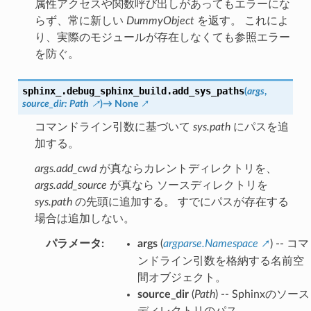
属性アクセスや関数呼び出しがあってもエラーにな
らず、常に新しい
DummyObject
を返す。 これによ
り、実際のモジュールが存在しなくても参照エラー
を防ぐ。
sphinx_.debug_sphinx_build.
add_sys_paths
(
args
,
source_dir
:
Path
)
→
None
コマンドライン引数に基づいて
sys.path
にパスを追
加する。
args.add_cwd
が真ならカレントディレクトリを、
args.add_source
が真なら ソースディレクトリを
sys.path
の先頭に追加する。 すでにパスが存在する
場合は追加しない。
パラメータ
:
args
(
argparse.Namespace
) -- コマ
ンドライン引数を格納する名前空
間オブジェクト。
source_dir
(
Path
) -- Sphinxのソース
ディレクトリのパス。