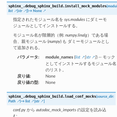
sphinx_.debug_sphinx_build.
install_mock_modules
(
modu
list
[
str
]
)
→
None
指定されたモジュール名を
sys.modules
にダミーモ
ジュールとしてインストールする。
モジュール名が階層的（例:
numpy.linalg
）である場
合、親モジュール (
numpy
) も ダミーモジュールとし
て追加される。
パラメータ
:
module_names
(
list
[
str
]
) -- モック
としてインストールするモジュール名
のリスト。
戻り値
:
None
戻り値の型
:
None
sphinx_.debug_sphinx_build.
load_conf_mocks
(
source_dir
:
Path
)
→
list
[
str
]
conf.py
から
autodoc_mock_imports
の設定を読み込
む。