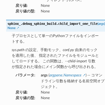
戻り値
:
None
戻り値の型
:
None
sphinx_.debug_sphinx_build.
child_import_one_file
(
args
None
子プロセスとして単一のPythonファイルをインポー
トする。
sys.path
の設定、手動モック、
conf.py
由来のモック
を適用した後、 指定されたファイルをモジュールと
してロードする。 この関数は、
--child-import
引数
が指定された場合にメイン関数から呼び出される。
パラメータ
:
args
(
argparse.Namespace
) -- コマン
ドライン引数を格納する名前空間オブ
ジェクト。
戻り値
:
None
戻り値の型
:
None