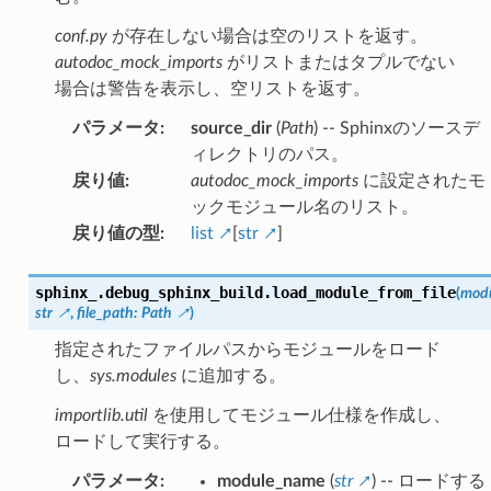
conf.py
が存在しない場合は空のリストを返す。
autodoc_mock_imports
がリストまたはタプルでない
場合は警告を表示し、空リストを返す。
パラメータ
:
source_dir
(
Path
) -- Sphinxのソースデ
ィレクトリのパス。
戻り値
:
autodoc_mock_imports
に設定されたモ
ックモジュール名のリスト。
戻り値の型
:
list
[
str
]
sphinx_.debug_sphinx_build.
load_module_from_file
(
mod
str
,
file_path
:
Path
)
指定されたファイルパスからモジュールをロード
し、
sys.modules
に追加する。
importlib.util
を使用してモジュール仕様を作成し、
ロードして実行する。
パラメータ
:
module_name
(
str
) -- ロードする