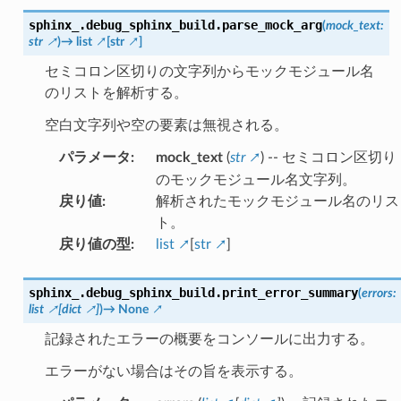
sphinx_.debug_sphinx_build.
parse_mock_arg
(
mock_text
:
str
)
→
list
[
str
]
セミコロン区切りの文字列からモックモジュール名
のリストを解析する。
空白文字列や空の要素は無視される。
パラメータ
:
mock_text
(
str
) -- セミコロン区切り
のモックモジュール名文字列。
戻り値
:
解析されたモックモジュール名のリス
ト。
戻り値の型
:
list
[
str
]
sphinx_.debug_sphinx_build.
print_error_summary
(
errors
:
list
[
dict
]
)
→
None
記録されたエラーの概要をコンソールに出力する。
エラーがない場合はその旨を表示する。