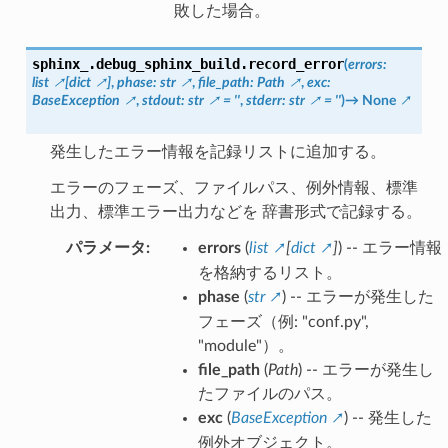
敗した場合。
sphinx_.debug_sphinx_build.
record_error
(
errors
:
list
[
dict
]
,
phase
:
str
,
file_path
:
Path
,
exc
:
BaseException
,
stdout
:
str
=
''
,
stderr
:
str
=
''
)
→
None
発生したエラー情報を記録リストに追加する。
エラーのフェーズ、ファイルパス、例外情報、標準
出力、標準エラー出力などを 辞書形式で記録する。
パラメータ
:
errors
(
list
[
dict
]
) -- エラー情報
を格納するリスト。
phase
(
str
) -- エラーが発生した
フェーズ（例: "conf.py",
"module"）。
file_path
(
Path
) -- エラーが発生し
たファイルのパス。
exc
(
BaseException
) -- 発生した
例外オブジェクト。