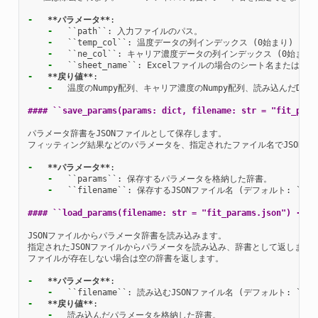
-
**パラメータ**
-
-
-
-
-
**戻り値**
-
  温度のNumpy配列、キャリア濃度のNumpy配列、読み込んだDataFr
#### ``save_params(params: dict, filename: str = "fit_para
パラメータ辞書をJSONファイルとして保存します。

フィッティング結果などのパラメータを、指定されたファイル名でJSON形式
-
**パラメータ**
-
-
  ``filename``: 保存するJSONファイル名 (デフォルト: ``"fit_
#### ``load_params(filename: str = "fit_params.json") -> d
JSONファイルからパラメータ辞書を読み込みます。

指定されたJSONファイルからパラメータを読み込み、辞書として返します。
ファイルが存在しない場合は空の辞書を返します。

-
**パラメータ**
-
-
**戻り値**
-
  読み込んだパラメータを格納した辞書。
