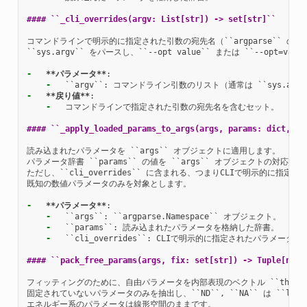
#### ``_cli_overrides(argv: List[str]) -> set[str]``
コマンドラインで明示的に指定された引数の宛先名（``argparse`` の ``
``sys.argv`` をパースし、``--opt value`` または ``-
-
**パラメータ**
-
-
**戻り値**
-
  コマンドラインで指定された引数の宛先名を含むセット。

#### ``_apply_loaded_params_to_args(args, params: dict, cl
読み込まれたパラメータを ``args`` オブジェクトに適用します。

パラメータ辞書 ``params`` の値を ``args`` オブジェクトの対応す
ただし、``cli_overrides`` に含まれる、つまりCLIで明示的に指
既知の数値パラメータのみを対象とします。

-
**パラメータ**
-
-
-
  ``cli_overrides``: CLIで明示的に指定されたパラメータ名
#### ``pack_free_params(args, fix: set[str]) -> Tuple[np.n
フィッティングのために、自由パラメータを内部表現のベクトル ``theta0
固定されていないパラメータのみを抽出し、``ND``, ``NA`` は ``lo
エネルギー系のパラメータは線形空間のままです。
