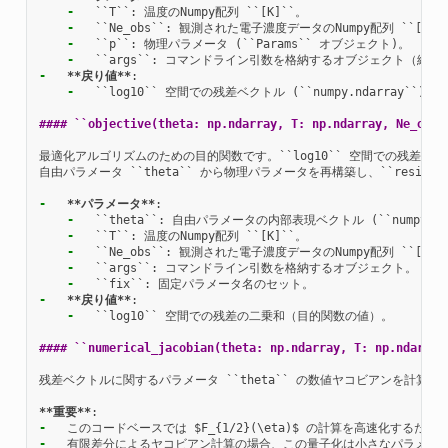
-
-
-
-
-
**戻り値**
-
  ``log10`` 空間での残差ベクトル (``numpy.ndarray``)。

#### ``objective(theta: np.ndarray, T: np.ndarray, Ne_obs:
最適化アルゴリズムのための目的関数です。``log10`` 空間での残差の二
自由パラメータ ``theta`` から物理パラメータを再構築し、``res
-
**パラメータ**
-
-
-
-
-
-
**戻り値**
-
  ``log10`` 空間での残差の二乗和（目的関数の値）。

#### ``numerical_jacobian(theta: np.ndarray, T: np.ndarray
残差ベクトルに関するパラメータ ``theta`` の数値ヤコビアンを計算し
**重要**
-
-