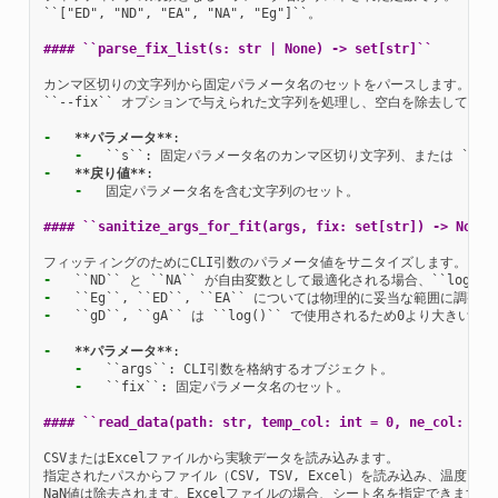
``["ED", "ND", "EA", "NA", "Eg"]``。

#### ``parse_fix_list(s: str | None) -> set[str]``
カンマ区切りの文字列から固定パラメータ名のセットをパースします。

``--fix`` オプションで与えられた文字列を処理し、空白を除去して有
-
**パラメータ**
-
-
**戻り値**
-
  固定パラメータ名を含む文字列のセット。

#### ``sanitize_args_for_fit(args, fix: set[str]) -> None`
-
-
-
  ``gD``, ``gA`` は ``log()`` で使用されるため0より大きい
-
**パラメータ**
-
-
  ``fix``: 固定パラメータ名のセット。

#### ``read_data(path: str, temp_col: int = 0, ne_col: int
CSVまたはExcelファイルから実験データを読み込みます。

指定されたパスからファイル（CSV, TSV, Excel）を読み込み、温度 (``te
NaN値は除去されます。Excelファイルの場合、シート名を指定できます。
