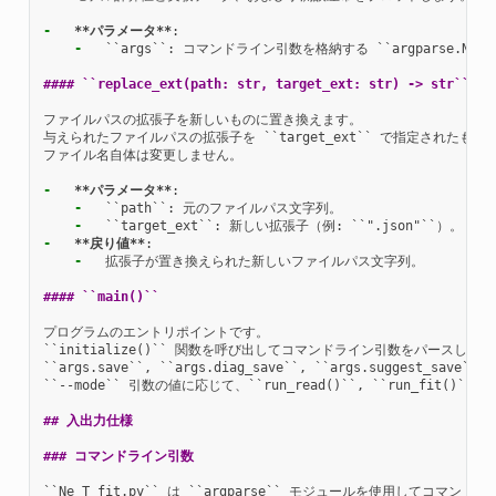
-
**パラメータ**
-
  ``args``: コマンドライン引数を格納する ``argparse.Name
#### ``replace_ext(path: str, target_ext: str) -> str``
ファイルパスの拡張子を新しいものに置き換えます。

与えられたファイルパスの拡張子を ``target_ext`` で指定された
ファイル名自体は変更しません。

-
**パラメータ**
-
-
-
**戻り値**
-
  拡張子が置き換えられた新しいファイルパス文字列。

#### ``main()``
プログラムのエントリポイントです。

``initialize()`` 関数を呼び出してコマンドライン引数をパースします
``args.save``, ``args.diag_save``, ``args.sugge
``--mode`` 引数の値に応じて、``run_read()``, ``run_fit()`
## 入出力仕様
### コマンドライン引数
``Ne_T_fit.py`` は ``argparse`` モジュールを使用してコマン