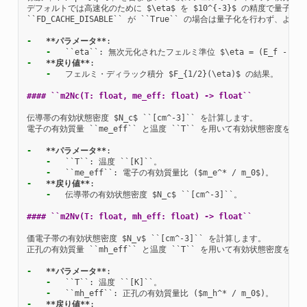
デフォルトでは高速化のために $\eta$ を $10^{-3}$ の精度で量子
``FD_CACHE_DISABLE`` が ``True`` の場合は量子化を
-
**パラメータ**
-
  ``eta``: 無次元化されたフェルミ準位 $\eta = (E_f - E
_c
-
**戻り値**
-
  フェルミ・ディラック積分 $F_{1/2}(\eta)$ の結果。

#### ``m2Nc(T: float, me_eff: float) -> float``
伝導帯の有効状態密度 $N_c$ ``[cm^-3]`` を計算します。

電子の有効質量 ``me_eff`` と温度 ``T`` を用いて有効状態密度を計算し、
-
**パラメータ**
-
-
-
**戻り値**
-
  伝導帯の有効状態密度 $N_c$ ``[cm^-3]``。

#### ``m2Nv(T: float, mh_eff: float) -> float``
価電子帯の有効状態密度 $N_v$ ``[cm^-3]`` を計算します。

正孔の有効質量 ``mh_eff`` と温度 ``T`` を用いて有効状態密度を計算し、
-
**パラメータ**
-
-
-
**戻り値**