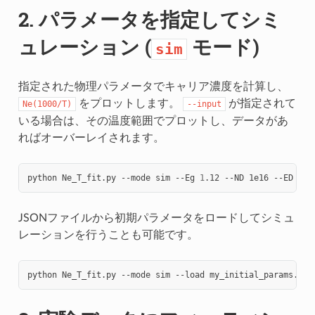
2. パラメータを指定してシミ
ュレーション (
モード)
sim
指定された物理パラメータでキャリア濃度を計算し、
をプロットします。
が指定されて
Ne(1000/T)
--input
いる場合は、その温度範囲でプロットし、データがあ
ればオーバーレイされます。
python
Ne_T_fit.py
--mode
sim
--Eg
1
.12
--ND
1e16
--ED
0
.0
JSONファイルから初期パラメータをロードしてシミュ
レーションを行うことも可能です。
python
Ne_T_fit.py
--mode
sim
--load
my_initial_params.jso