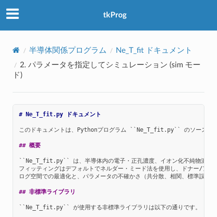
アクセス数：0
tkProg
半導体関係プログラム
Ne_T_fit ドキュメント
2. パラメータを指定してシミュレーション (
sim
モー
ド)
# Ne_T_fit.py ドキュメント
このドキュメントは、Pythonプログラム ``Ne_T_fit.py`` のソース
## 概要
``Ne_T_fit.py`` は、半導体内の電子・正孔濃度、イオン化不
フィッティングはデフォルトでネルダー・ミード法を使用し、ドナー/アク
ログ空間での最適化と、パラメータの不確かさ（共分散、相関、標準誤差）
## 非標準ライブラリ
``Ne_T_fit.py`` が使用する非標準ライブラリは以下の通りです。
