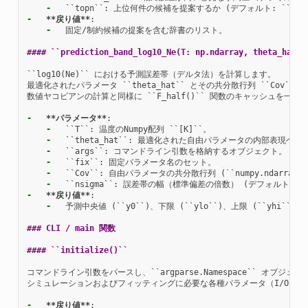
-
-
**戻り値**
-
  固定/制約候補の提案を含む辞書のリスト。

#### ``prediction_band_log10_Ne(T: np.ndarray, theta_hat: 
``log10(Ne)`` における予測誤差帯（デルタ法）を計算します。

最適化されたパラメータ ``theta_hat`` とその共分散行列 ``Cov`` を
数値ヤコビアンの計算と同様に ``F_half()`` 関数のキャッシュを一時
-
**パラメータ**
-
-
-
-
-
-
-
**戻り値**
-
  予測中央値 (``y0``)、下限 (``ylo``)、上限 (``yhi``
### CLI / main 関数
#### ``initialize()``
コマンドライン引数をパースし、``argparse.Namespace`` オブジェ
シミュレーションおよびフィッティングに必要な各種パラメータ（I/O、物
-
**戻り値**