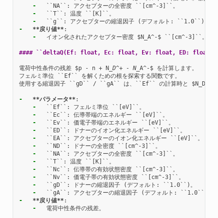
-
-
-
-
**戻り値**
-
  イオン化されたアクセプター密度 $N_A^-$ ``[cm^-3]``。

#### ``deltaQ(Ef: float, Ec: float, Ev: float, ED: float, 
電荷中性条件の残差 $p - n + N
_D^+ - N_
A^-$ を計算します。

フェルミ準位 ``Ef`` を解くための根を探索する関数です。

使用する縮退因子 ``gD`` / ``gA`` は、``Ef`` の計算時と $N_D
-
**パラメータ**
-
-
-
-
-
-
-
-
-
-
-
-
-
**戻り値**
-
  電荷中性条件の残差。
