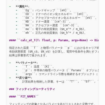
-
**属性**
-
-
-
-
-
-
-
  ``mh``: 正孔の有効質量比 ($m_h^* / m_0$)。

#### ``calc_at_T(T: float, p: Params, args=None) -> Dict[s
指定された温度 ``T`` と物理パラメータ ``p`` におけるキャリア統計
有効状態密度 ($N_c$, $N_v$) を計算し、電荷中性条件を満たすフェ
結果は辞書形式で返されます。

-
**パラメータ**
-
-
-
-
**戻り値**
-
  計算結果を格納した辞書。キーは ``"T"``, ``"Ef"``, ``"n"``, 
### フィッティングユーティリティ
#### ``FIT_NAMES``
フィッティングの対象となるパラメータ名がリストされた定数です。
