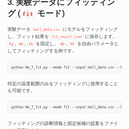
3. 実験データにフィッティン
グ (
モード)
fit
実験データ
にモデルをフィッティング
Hall_data.csv
し、フィット結果を
に保存します。
fit_result.json
,
,
を固定し、
,
を自由パラメータと
Eg
NA
EA
ND
ED
してフィッティングする例です。
python
Ne_T_fit.py
--mode
fit
--input
Hall_data.csv
--temp
特定の温度範囲のみをフィッティングに使用すること
も可能です。
python
Ne_T_fit.py
--mode
fit
--input
Hall_data.csv
--Tfit
フィッティングの診断情報と固定候補の提案をファイ