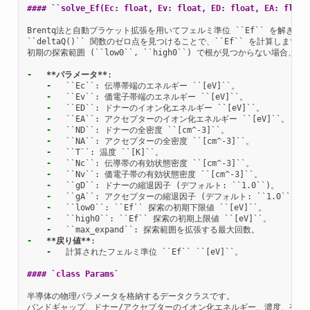
#### ``solve_Ef(Ec: float, Ev: float, ED: float, EA: float
Brentq法と自動ブラケット拡張を用いてフェルミ準位 ``Ef`` を解きます
``deltaQ()`` 関数のゼロ点を見つけることで、``Ef`` を計算します。

初期の探索範囲 (``low0``, ``high0``) で根が見つからない場合
-
**パラメータ**
-
-
-
-
-
-
-
-
-
-
-
-
-
-
-
**戻り値**
-
  計算されたフェルミ準位 ``Ef`` ``[eV]``。

#### `class Params`
半導体の物理パラメータを格納するデータクラスです。

バンドギャップ、ドナー/アクセプターのイオン化エネルギー、濃度、有効