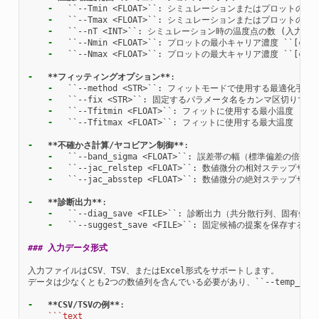
-
-
-
-
-
  ``--Nmax <FLOAT>``: プロットの最大キャリア濃度 ``[cm^-3
-
**フィッティングオプション**
-
-
-
-
  ``--Tfitmax <FLOAT>``: フィットに使用する最大温度 ``[K]
-
**不確かさ計算/ヤコビアン制御**
-
-
-
  ``--jac_absstep <FLOAT>``: 数値微分の絶対ステップサイズ
-
**診断出力**
-
-
  ``--suggest_save <FILE>``: 固定候補の提案を保存するJSON
### 入力データ形式
入力ファイルはCSV、TSV、またはExcel形式をサポートします。

データは少なくとも2つの数値列を含んでいる必要があり、``--temp_col`
-
**CSV/TSVの例**
    ```text