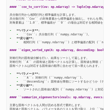
#### ``cov_to_corr(Cov: np.ndarray) -> Tuple[np.ndarray, n
共分散行列から相関行列と標準偏差を計算します。

共分散行列 ``Cov`` の対角要素から標準偏差を抽出し、それらを用いて相関行
対角要素は ``1.0``、標準偏差が ``0`` の場合は対応する相関値を ``Na
-
**パラメータ**
-
-
**戻り値**
-
  相関行列 (``numpy.ndarray``) と標準偏差の配列 (``numpy.
#### ``eigen_sorted_sym(A: np.ndarray, descending: bool = 
対称行列の固有値分解を行い、結果をソートして返します。

対称行列 ``A`` の固有値と固有ベクトルを計算し、固有値を降順（``desc
固有ベクトルは対応する固有値の順序に合わせて並べ替えられます。

-
**パラメータ**
-
-
-
**戻り値**
-
  ソートされた固有値の配列 (``numpy.ndarray``) と対応する固
#### ``summarize_eigenvectors(evals: np.ndarray, evecs: np
主要な固有ベクトルを人間が読める形式で要約します。

固有値と固有ベクトル、パラメータ名のリストを受け取り、上位 ``topk`