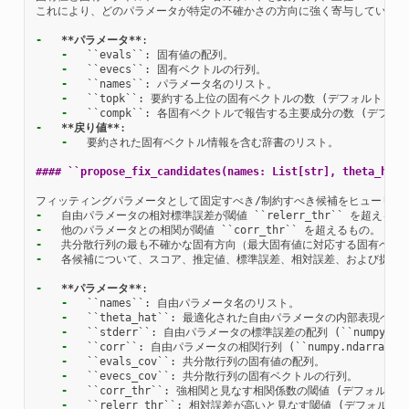
これにより、どのパラメータが特定の不確かさの方向に強く寄与しているか
-
**パラメータ**
-
-
-
-
-
-
**戻り値**
-
  要約された固有ベクトル情報を含む辞書のリスト。

#### ``propose_fix_candidates(names: List[str], theta_hat:
-
-
-
-
  各候補について、スコア、推定値、標準誤差、相対誤差、および提案理
-
**パラメータ**
-
-
-
-
-
-
-
-