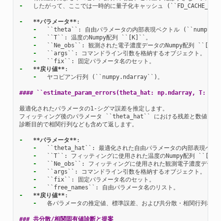
-
  したがって、ここでは一時的に量子化キャッシュ (``FD_CACHE_DISAB
-
**パラメータ**
-
-
-
-
-
-
**戻り値**
-
  ヤコビアン行列 (``numpy.ndarray``)。

#### ``estimate_param_errors(theta_hat: np.ndarray, T: np.
最適化されたパラメータの1-シグマ誤差を推定します。

フィッティング後のパラメータ ``theta_hat`` における残差と数値
診断目的で相関行列なども含めて返します。

-
**パラメータ**
-
-
-
-
-
-
-
**戻り値**
-
  各パラメータの推定値、標準誤差、および共分散・相関行列など
### 共分散/相関固有値診断と提案