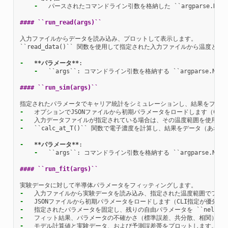
-
  パースされたコマンドライン引数を格納した ``argparse.Names
#### ``run_read(args)``
入力ファイルからデータを読み込み、プロットして表示します。

``read_data()`` 関数を使用して指定された入力ファイルから温度と電子
-
**パラメータ**
-
  ``args``: コマンドライン引数を格納する ``argparse.Name
#### ``run_sim(args)``
-
-
-
  ``calc_at_T()`` 関数で電子濃度を計算し、結果をデータ（あれば）
-
**パラメータ**
-
  ``args``: コマンドライン引数を格納する ``argparse.Name
#### ``run_fit(args)``
-
-
-
-
-
  モデル計算値と実験データ、および予測誤差帯をプロットします。
