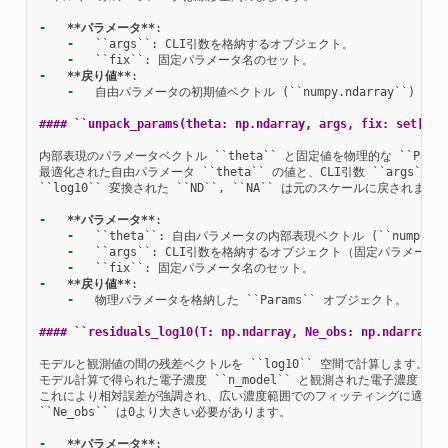
-
**パラメータ**
-
-
-
**戻り値**
-
  自由パラメータの初期値ベクトル (``numpy.ndarray``) と
#### ``unpack_params(theta: np.ndarray, args, fix: set[str
内部表現のパラメータベクトル ``theta`` と固定値を物理的な ``Par
最適化された自由パラメータ ``theta`` の値と、CLI引数 ``args
``log10`` 変換された ``ND``, ``NA`` は元のスケールに戻されます。
-
**パラメータ**
-
-
-
-
**戻り値**
-
  物理パラメータを格納した ``Params`` オブジェクト。

#### ``residuals_log10(T: np.ndarray, Ne_obs: np.ndarray, 
モデルと観測値の間の残差ベクトルを ``log10`` 空間で計算します。

モデル計算で得られた電子濃度 ``n_model`` と観測された電子濃度 ``Ne_
これにより相対誤差が強調され、広い濃度範囲でのフィッティングに適します
``Ne_obs`` は0より大きい必要があります。

-
**パラメータ**