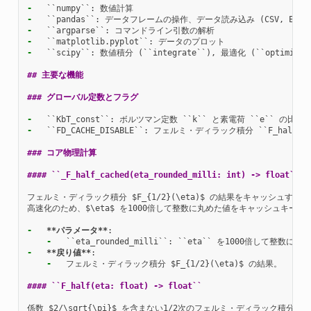
-
-
-
-
-
  ``scipy``: 数値積分 (``integrate``), 最適化 (``optimize`
## 主要な機能
### グローバル定数とフラグ
-
-
  ``FD_CACHE_DISABLE``: フェルミ・ディラック積分 `
### コア物理計算
#### ``_F_half_cached(eta_rounded_milli: int) -> float``
フェルミ・ディラック積分 $F_{1/2}(\eta)$ の結果をキャッシュする
高速化のため、$\eta$ を1000倍して整数に丸めた値をキャッシュキーと
-
**パラメータ**
-
-
**戻り値**
-
  フェルミ・ディラック積分 $F_{1/2}(\eta)$ の結果。

#### ``F_half(eta: float) -> float``
係数 $2/\sqrt{\pi}$ を含まない1/2次のフェルミ・ディラック積分を