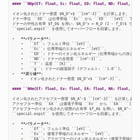
#### ``NDp(Ef: float, Ec: float, ED: float, ND: float, T: 
イオン化されたドナー密度 $N_D^+$ ``[cm^-3]`` を計算します。

ドナー準位 ``ED`` は伝導帯端 ``Ec`` から ``ED`` ``[eV]`` 下に
ドナーの中性占有率 $f_D$ を用い、$N_D^+ = N
_D (1 - f_
D)$ でイ
``special.expit`` を使用してオーバーフローを回避します。

-
**パラメータ**
-
-
-
-
-
-
-
**戻り値**
-
  イオン化されたドナー密度 $N_D^+$ ``[cm^-3]``。

#### ``NAm(Ef: float, Ev: float, EA: float, NA: float, T: 
イオン化されたアクセプター密度 $N_A^-$ ``[cm^-3]`` を計算します。
アクセプター準位 ``EA`` は価電子帯端 ``Ev`` から ``EA`` ``[eV]
アクセプターのイオン化された状態の占有率 $f_A$ を用い、$N_A^- = N
``special.expit`` を使用してオーバーフローを回避します。

-
**パラメータ**
-
-
-