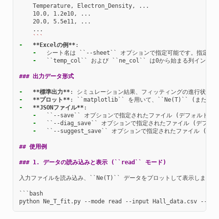
    Temperature, Electron_Density, ...

    10.0, 1.2e10, ...

    20.0, 5.5e11, ...

    ```
-
**Excelの例**
-
-
  ``temp_col`` および ``ne_col`` は0から始まる列インデ
### 出力データ形式
-
**標準出力**
-
**プロット**
-
**JSONファイル**
-
-
-
  ``--suggest_save`` オプションで指定されたファイル (デフォ
## 使用例
### 1. データの読み込みと表示 (``read`` モード)
入力ファイルを読み込み、``Ne(T)`` データをプロットして表示します。

```bash
