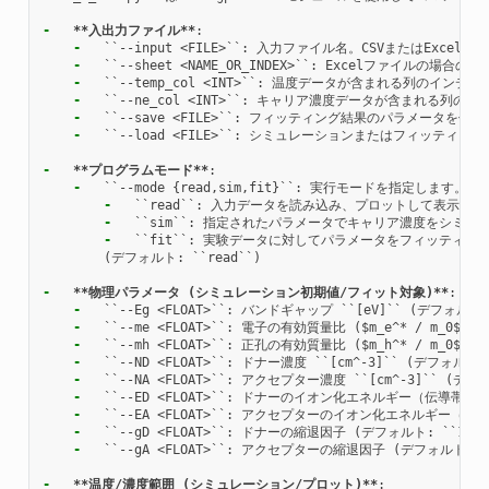
-
**入出力ファイル**
-
-
-
-
-
-
  ``--load <FILE>``: シミュレーションまたはフィッティン
-
**プログラムモード**
-
-
-
-
  ``fit``: 実験データに対してパラメータをフィッティン
        (デフォルト: ``read``)

-
**物理パラメータ (シミュレーション初期値/フィット対象)**
-
-
-
-
-
-
-
-
-
  ``--gA <FLOAT>``: アクセプターの縮退因子 (デフォルト: ``
-
**温度/濃度範囲 (シミュレーション/プロット)**