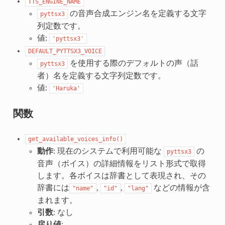
TTS_ENGINE_NAME
の音声合成エンジン名を定義する文字
pyttsx3
列定数です。
値:
'pyttsx3'
DEFAULT_PYTTSX3_VOICE
を使用する際のデフォルトの声（話
pyttsx3
者）名を定義する文字列定数です。
値:
'Haruka'
関数
get_available_voices_info()
動作
: 現在のシステムで利用可能な
の
pyttsx3
音声（ボイス）の詳細情報をリスト形式で取得
します。各ボイスは辞書として表現され、その
辞書には
,
,
などの情報が含
"name"
"id"
"lang"
まれます。
引数
: なし
戻り値
: