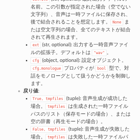
名前。この引数が指定された場合（空でない
文字列）、音声は一時ファイルに保存され、
後で結合されることを想定します。
ま
None
たは空文字列の場合、全てのテキストが結合
されて再生されます。
(str, optional): 出力する一時音声ファイ
ext
ルの拡張子。デフォルトは
。
"wav"
(object, optional): 設定オブジェクト。
cfg
プロパティが
型で、対
cfg.monologue
bool
話をモノローグとして扱うかどうかを制御し
ます。
戻り値
:
(tuple): 音声生成が成功した
True,
tmpfiles
場合。
は生成された一時ファイル
tmpfiles
パスのリスト（保存モードの場合）、または
空の辞書（再生モードの場合）。
(tuple): 音声生成が失敗した
False,
tmpfiles
場合。
は失敗した一時ファイルパ
tmpfiles