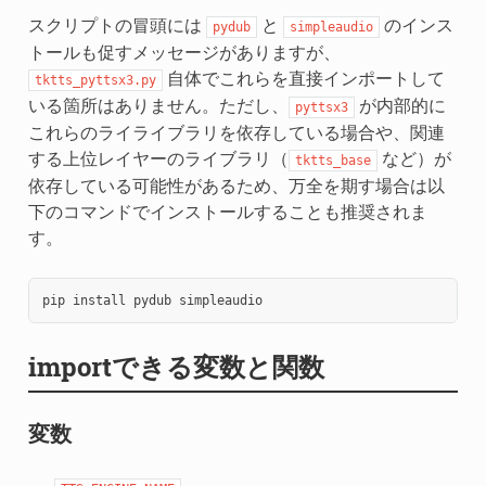
スクリプトの冒頭には
と
のインス
pydub
simpleaudio
トールも促すメッセージがありますが、
自体でこれらを直接インポートして
tktts_pyttsx3.py
いる箇所はありません。ただし、
が内部的に
pyttsx3
これらのライライブラリを依存している場合や、関連
する上位レイヤーのライブラリ（
など）が
tktts_base
依存している可能性があるため、万全を期す場合は以
下のコマンドでインストールすることも推奨されま
す。
pip
install
pydub
importできる変数と関数
変数