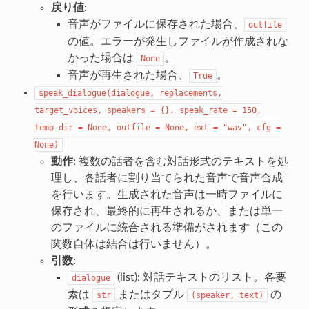
戻り値
:
音声がファイルに保存された場合、
outfile
の値。エラーが発生しファイルが作成されな
かった場合は
。
None
音声が再生された場合、
。
True
speak_dialogue(dialogue,
replacements,
target_voices,
speakers
=
{},
speak_rate
=
150,
temp_dir
=
None,
outfile
=
None,
ext
=
"wav",
cfg
=
None)
動作
: 複数の話者を含む対話形式のテキストを処
理し、各話者に割り当てられた音声で音声合成
を行います。生成された音声は一時ファイルに
保存され、最終的に再生されるか、または単一
のファイルに統合される準備がされます（この
関数自体は結合は行いません）。
引数
:
(list): 対話テキストのリスト。各要
dialogue
素は
またはタプル
の
str
(speaker,
text)