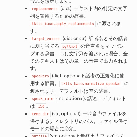
形式を想定します。
(dict): テキスト内の特定の文字
replacements
列を置換するための辞書。
に渡されま
tktts_base.apply_replacements
す。
(dict or str): 話者名とその話者
target_voices
に割り当てる
の音声名をマッピン
pyttsx3
グする辞書。もし文字列が渡された場合、全
てのテキストはその単一の音声で出力されま
す。
(dict, optional): 話者の正規化に使
speakers
用する辞書。
に
tktts_base.normalize_speaker
渡されます。デフォルトは空の辞書。
(int, optional): 話速。デフォルト
speak_rate
は
。
150
(str, optional): 一時音声ファイルを
temp_dir
保存するディレクトリのパス。ファイル保存
モードの場合に必須。
(str, optional): 最終出力ファイルの
outfile