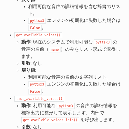
利用可能な音声の詳細情報を含む辞書のリス
ト。
エンジンの初期化に失敗した場合は
pyttsx3
。
False
get_available_voices()
動作
: 現在のシステムで利用可能な
の
pyttsx3
音声の名前（
）のみをリスト形式で取得し
name
ます。
引数
: なし
戻り値
:
利用可能な音声の名前の文字列リスト。
エンジンの初期化に失敗した場合は
pyttsx3
。
False
list_available_voices()
動作
: 利用可能な
の音声の詳細情報を
pyttsx3
標準出力に整形して表示します。内部で
を呼び出します。
get_available_voices_info()
引数
: なし