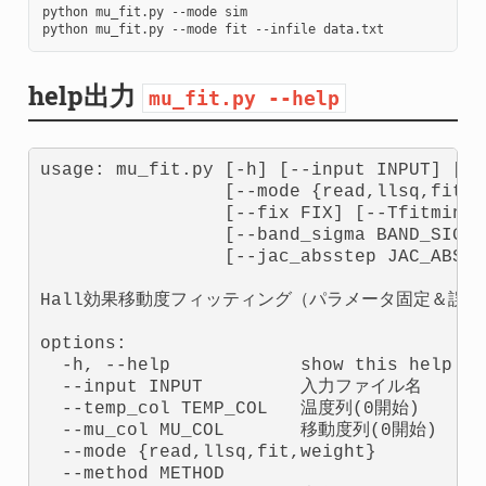
python
mu_fit.py
--mode
sim

python
mu_fit.py
--mode
fit
--infile
help出力
mu_fit.py
--help
usage: mu_fit.py [-h] [--input INPUT] [--
                 [--mode {read,llsq,fit,w
                 [--fix FIX] [--Tfitmin T
                 [--band_sigma BAND_SIGMA
                 [--jac_absstep JAC_ABSSTE
Hall効果移動度フィッティング（パラメータ固定＆誤差
options:

  -h, --help            show this help me
  --input INPUT         入力ファイル名

  --temp_col TEMP_COL   温度列(0開始)

  --mu_col MU_COL       移動度列(0開始)

  --mode {read,llsq,fit,weight}

  --method METHOD
