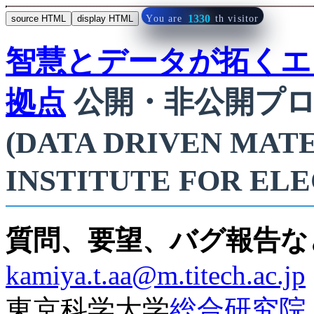
1330
You are
th visitor
source HTML
display HTML
智慧とデータが拓くエ
拠点
公開・非公開プロ
(DATA DRIVEN MAT
INSTITUTE FOR EL
質問、要望、バグ報告な
kamiya.t.aa@m.titech.ac.jp
東京科学大学
総合研究院