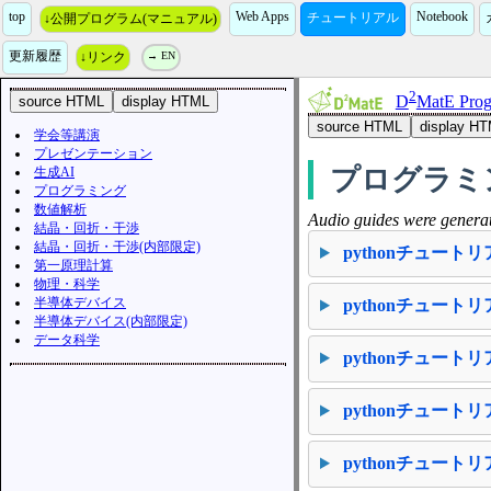
top
Web Apps
Notebook
チュートリアル
↓公開プログラム(マニュアル)
更新履歴
↓リンク
→ EN