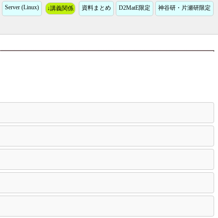
Server (Linux)
資料まとめ
D2MatE限定
神谷研・片瀬研限定
↓講義関係