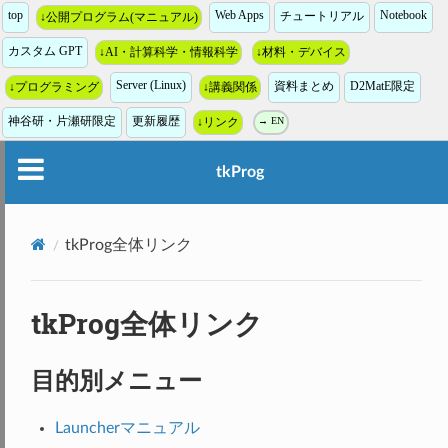
top
Web Apps
Notebook
チュートリアル
↓公開プログラム(マニュアル)
カスタム GPT
↓AI・計算科学・情報科学
↓材料・デバイス
Server (Linux)
資料まとめ
D2MatE限定
↓プログラミング
↓講義関係
神谷研・片瀬研限定
更新履歴
↓リンク
→ EN