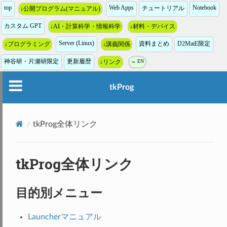
top
Web Apps
Notebook
チュートリアル
↓公開プログラム(マニュアル)
カスタム GPT
↓AI・計算科学・情報科学
↓材料・デバイス
Server (Linux)
資料まとめ
D2MatE限定
↓プログラミング
↓講義関係
神谷研・片瀬研限定
更新履歴
↓リンク
→ EN